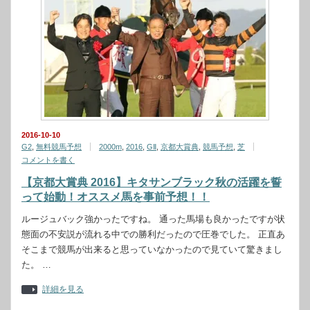
2016-10-10
G2
,
無料競馬予想
2000m
,
2016
,
GⅡ
,
京都大賞典
,
競馬予想
,
芝
コメントを書く
【京都大賞典 2016】キタサンブラック秋の活躍を誓
って始動！オススメ馬を事前予想！！
ルージュバック強かったですね。 通った馬場も良かったですが状
態面の不安説が流れる中での勝利だったので圧巻でした。 正直あ
そこまで競馬が出来ると思っていなかったので見ていて驚きまし
た。 …
詳細を見る