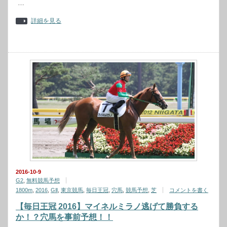
…
詳細を見る
2016-10-9
G2
,
無料競馬予想
1800m
,
2016
,
GⅡ
,
東京競馬
,
毎日王冠
,
穴馬
,
競馬予想
,
芝
コメントを書く
【毎日王冠 2016】マイネルミラノ逃げて勝負する
か！？穴馬を事前予想！！