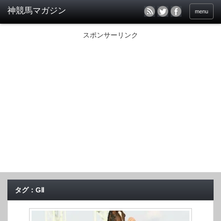
menu
スポンサーリンク
タグ：GⅡ