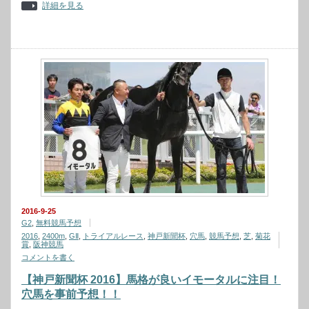
詳細を見る
2016-9-25
G2
,
無料競馬予想
2016
,
2400m
,
GⅡ
,
トライアルレース
,
神戸新聞杯
,
穴馬
,
競馬予想
,
芝
,
菊花
賞
,
阪神競馬
コメントを書く
【神戸新聞杯 2016】馬格が良いイモータルに注目！
穴馬を事前予想！！