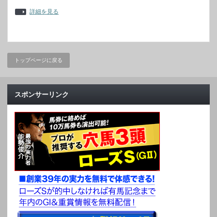
詳細を見る
トップページに戻る
スポンサーリンク