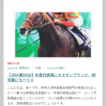
2017-1-13
ニュース
,
競馬女子
jra賞
コメントを書く
【JRA賞2016】年度代表馬にキタサンブラック、特
別賞にモーリス
こんにちは、奈々です。昨年のJRA賞競走馬部門が発表されまし
た！一般では有馬記念直後から「年度代表馬は誰だ？」という予
想議論が起こっていたので、ついに結果が公開されたことになり
ます。皆様感想はいかがでしょうか？ &…