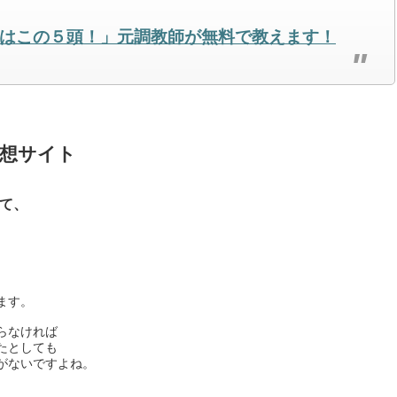
はこの５頭！」元調教師が無料で教えます！
予想サイト
て、
ます。
らなければ
たとしても
がないですよね。