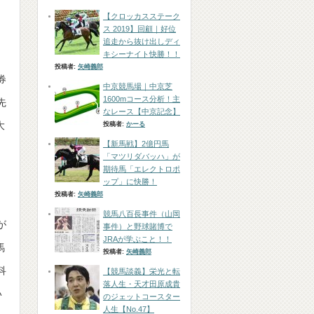
【クロッカスステーク
ス 2019】回顧｜好位
追走から抜け出しディ
キシーナイト快勝！！
投稿者:
矢崎義郎
券
中京競馬場｜中京芝
1600mコース分析！主
先
なレース【中京記念】
大
投稿者:
かーる
【新馬戦】2億円馬
「マツリダバッハ」が
期待馬「エレクトロポ
ップ」に快勝！
投稿者:
矢崎義郎
競馬八百長事件（山岡
が
事件）と野球賭博で
JRAが学ぶこと！！
馬
投稿者:
矢崎義郎
科
【競馬談義】栄光と転
落人生・天才田原成貴
い
のジェットコースター
人生【No.47】