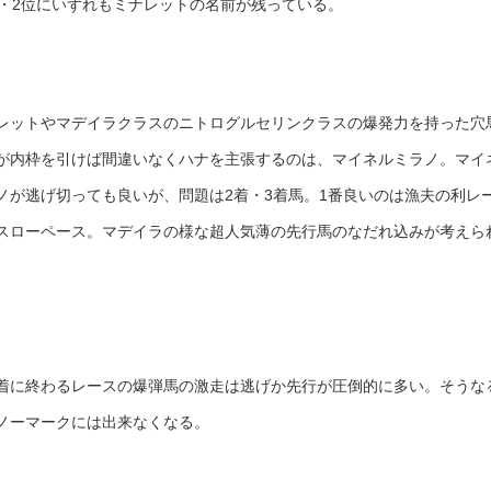
位・2位にいずれもミナレットの名前が残っている。
レットやマデイラクラスのニトログルセリンクラスの爆発力を持った穴
が内枠を引けば間違いなくハナを主張するのは、マイネルミラノ。マイ
ノが逃げ切っても良いが、問題は2着・3着馬。1番良いのは漁夫の利レ
スローペース。マデイラの様な超人気薄の先行馬のなだれ込みが考えら
着に終わるレースの爆弾馬の激走は逃げか先行が圧倒的に多い。そうな
ノーマークには出来なくなる。