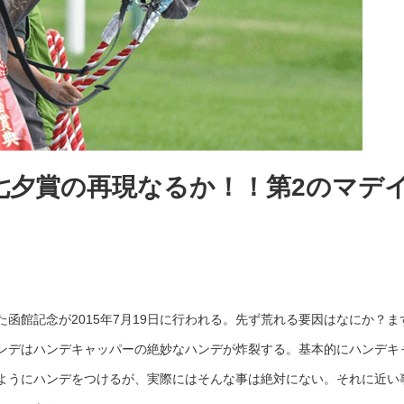
】七夕賞の再現なるか！！第2のマデ
函館記念が2015年7月19日に行われる。先ず荒れる要因はなにか？ま
ンデはハンデキャッパーの絶妙なハンデが炸裂する。基本的にハンデキ
ようにハンデをつけるが、実際にはそんな事は絶対にない。それに近い