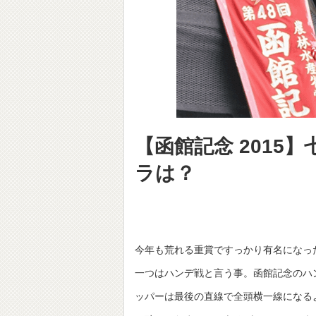
【函館記念 2015
ラは？
今年も荒れる重賞ですっかり有名になった
一つはハンデ戦と言う事。函館記念のハ
ッパーは最後の直線で全頭横一線になる