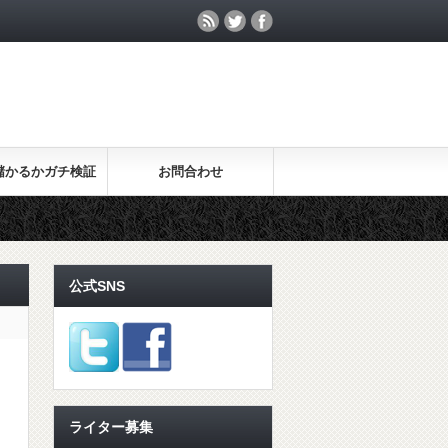
儲かるかガチ検証
お問合わせ
公式SNS
ライター募集