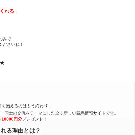
くれる」
のみで
くださいね！
★
頭を抱えるのはもう終わり！
ザー同士の交流をテーマにした全く新しい競馬情報サイトです。
ト
10000円分
プレゼント！
される理由とは？