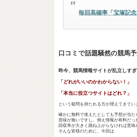
有
リ
有
(新
ッ
(新
し
ク
し
毎回高確率「宝塚記念
い
し
い
ウ
て
ウ
ィ
く
ィ
ン
だ
ン
ド
さ
ド
ウ
い
ウ
で
(新
で
開
し
開
き
い
き
ま
ウ
ま
す)
ィ
す)
口コミで話題騒然の競馬
ン
ド
ウ
で
開
昨今、競馬情報サイトが乱立しすぎ
き
ま
す)
「どれがいいのかわからない！」
「本当に役立つサイトはどれ？」
という疑問を持たれる方が増えてきてい
確かに無料で使えたとしても予想が当た
意味が無いですし、例え情報が有料だっ
回収率が大きく跳ね上がらなければ意味
そんな皆様のために、今回は