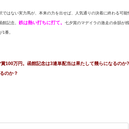
訳ではない実力馬が、本来の力を出せば、人気通りの決着に終わる可能
鉄は熱い打ちに打て。
函館記念。
七夕賞のマデイラの激走の余韻が
が1番。
夕賞100万円。函館記念は3連単配当は果たして幾らになるのか
るのか？