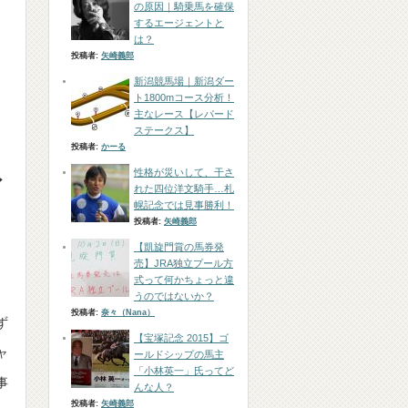
の原因｜騎乗馬を確保
するエージェントと
は？
投稿者:
矢崎義郎
新潟競馬場｜新潟ダー
ト1800mコース分析！
主なレース【レパード
ステークス】
投稿者:
かーる
性格が災いして、干さ
イ
れた四位洋文騎手…札
幌記念では見事勝利！
投稿者:
矢崎義郎
【凱旋門賞の馬券発
売】JRA独立プール方
式って何かちょっと違
うのではないか？
投稿者:
奈々（Nana）
ず
【宝塚記念 2015】ゴ
ャ
ールドシップの馬主
「小林英一」氏ってど
事
んな人？
投稿者:
矢崎義郎