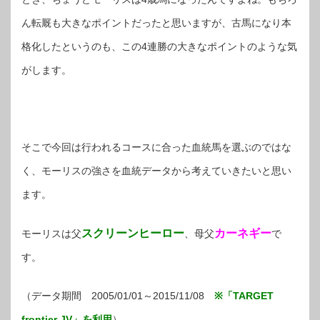
ん転厩も大きなポイントだったと思いますが、古馬になり本
格化したというのも、この4連勝の大きなポイントのような気
がします。
そこで今回は行われるコースに合った血統馬を選ぶのではな
く、モーリスの強さを血統データから考えていきたいと思い
ます。
スクリーンヒーロー
カーネギー
モーリスは父
、母父
で
す。
（データ期間 2005/01/01～2015/11/08
※「TARGET
frontier JV」を利用
）