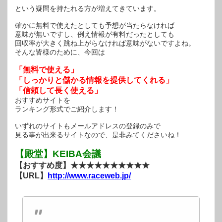
という疑問を持たれる方が増えてきています。
確かに無料で使えたとしても予想が当たらなければ
意味が無いですし、例え情報が有料だったとしても
回収率が大きく跳ね上がらなければ意味がないですよね。
そんな皆様のために、今回は
「無料で使える」
「しっかりと儲かる情報を提供してくれる」
「信頼して長く使える」
おすすめサイトを
ランキング形式でご紹介します！
いずれのサイトもメールアドレスの登録のみで
見る事が出来るサイトなので、是非みてくださいね！
【殿堂】KEIBA会議
【おすすめ度】★★★★★★★★★★
【URL】
http://www.raceweb.jp/