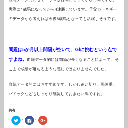
実際に4歳馬になってから4連勝しています。母父カーネギー
のデータから考えれば今後5歳馬となっても活躍しそうです。
問題は5か月以上間隔が空いて、GⅠに挑むという点で
すよね。
血統データ的には間隔が長くなることによって、そ
こまで成績が落ちるような感じではありませんでした。
血統データ的にはおすすめです。しかし追い切り、馬体重、
パドックなどもしっかり確認しておきたい馬ですね。
共有:
ク
Facebook
ク
リ
で
リ
ッ
共
ッ