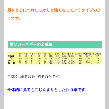
歳をとるにつれしっかりと強くなっていくタイプのよ
うです。
母父カーネギーの全成績
全成績は単勝58%、複勝79％です。
全体的に見てもこじんまりとした回収率です。