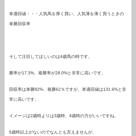
単適回値・・・人気馬を厚く買い、人気薄を薄く買うときの
単勝回収率
そして注目してほしいのは4歳馬の時です。
勝率が17.3%、複勝率が28.0%と非常に高いです。
回収率は単勝82%、複勝62％ですが、単適回値は131.6%と非
常に高いです。
イメージは2歳時よりは3歳時、4歳時の方がいいですね。
5歳時以上がないのでなんとも言えませんが、