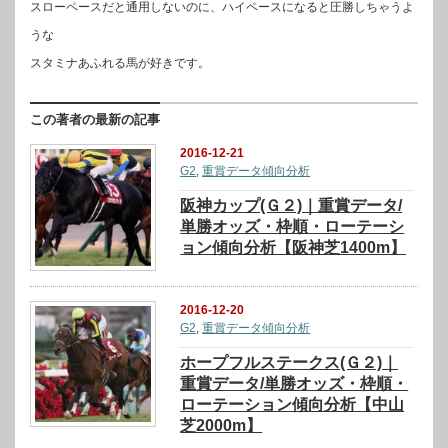
スローペースだと通用しないのに、ハイペースになると圧勝しちゃうよ
うな
スタミナあふれる馬が好きです。
この著者の最新の記事
2016-12-21
G2
,
重賞データ傾向分析
阪神カップ(Ｇ２)｜重賞データ/
単勝オッズ・枠順・ローテーシ
ョン傾向分析【阪神芝1400m】
2016-12-20
G2
,
重賞データ傾向分析
ホープフルステークス(Ｇ２)｜
重賞データ/単勝オッズ・枠順・
ローテーション傾向分析【中山
芝2000m】