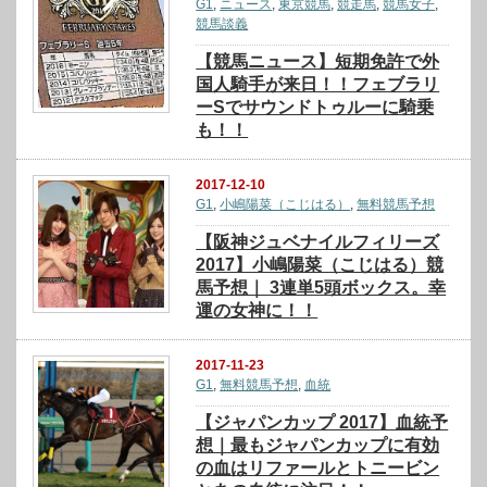
G1
,
ニュース
,
東京競馬
,
競走馬
,
競馬女子
,
競馬談義
【競馬ニュース】短期免許で外
国人騎手が来日！！フェブラリ
ーSでサウンドトゥルーに騎乗
も！！
2017-12-10
G1
,
小嶋陽菜（こじはる）
,
無料競馬予想
【阪神ジュベナイルフィリーズ
2017】小嶋陽菜（こじはる）競
馬予想｜ 3連単5頭ボックス。幸
運の女神に！！
2017-11-23
G1
,
無料競馬予想
,
血統
【ジャパンカップ 2017】血統予
想｜最もジャパンカップに有効
の血はリファールとトニービン