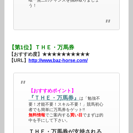
唯一無二のチャンスを掴み取りましょ
う！
【第1位】ＴＨＥ・万馬券
【おすすめ度】★★★★★★★★★★
【URL】
http://www.baz-horse.com/
【おすすめポイント】
『ＴＨＥ・万馬券』
は「勉強不
要！才能不要！スキル不要！」競馬初心
者でも簡単に万馬券をゲット!!
無料情報
でご案内する
買い目
でまずは的
中を手にして下さい。
ＴＨＥ・万馬券が支持される