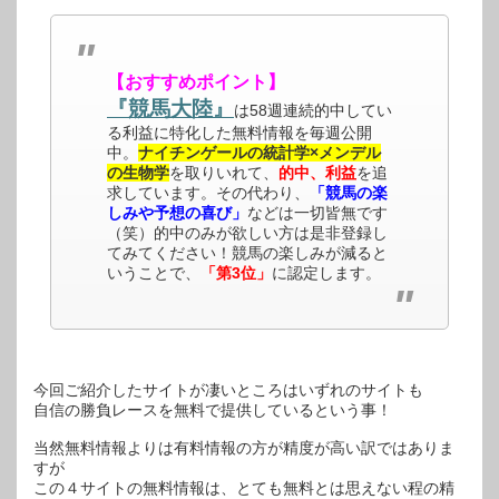
【おすすめポイント】
『競馬大陸』
は58週連続的中してい
る利益に特化した無料情報を毎週公開
中。
ナイチンゲールの統計学×メンデル
の生物学
を取りいれて、
的中、利益
を追
求しています。その代わり、
「競馬の楽
しみや予想の喜び」
などは一切皆無です
（笑）的中のみが欲しい方は是非登録し
てみてください！競馬の楽しみが減ると
いうことで、
「第3位」
に認定します。
今回ご紹介したサイトが凄いところはいずれのサイトも
自信の勝負レースを無料で提供しているという事！
当然無料情報よりは有料情報の方が精度が高い訳ではありま
すが
この４サイトの無料情報は、とても無料とは思えない程の精