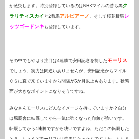
ク
が激突します。特別登録しているのはNHKマイルの勝ち馬
ラリティスカイ
アルビアーノ
レ
と2着馬
。そして桜花賞馬
ッツゴードンキ
も登録しています。
モーリス
その中でもやはり注目は4連勝で安田記念を制した
でしょう。実力は間違いありませんが、安田記念からマイル
ＣＳに直で来ていますから間隔が5か月以上もあります。状態
面が大きなポイントになりそうですね。
みなさんモーリスにどんなイメージを持っていますか？自分
は堀厩舎に転厩してから一気に強くなった印象が強いです。
転厩してから4連勝ですから凄いですよね。ただこの転厩した
とき、ちょうどモーリスは4歳馬になったんですよね。もちろ