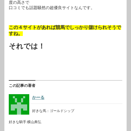
度の高さで
口コミでも話題騒然の超優良サイトなんです。
この４サイトがあれば競馬でしっかり儲けられそうで
すね。
それでは！
この記事の著者
かーる
好きな馬：ゴールドシップ
好きな騎手:横山典弘