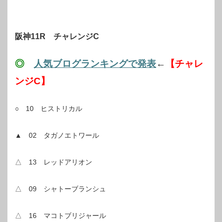
阪神11R チャレンジC
◎
人気ブログランキングで発表
←
【チャレ
ンジC】
○ 10 ヒストリカル
▲ 02 タガノエトワール
△ 13 レッドアリオン
△ 09 シャトーブランシュ
△ 16 マコトブリジャール