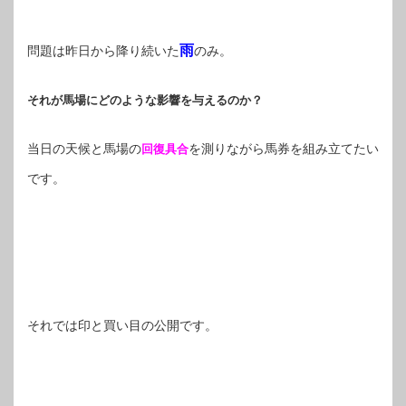
雨
問題は昨日から降り続いた
のみ。
それが馬場にどのような影響を与えるのか？
当日の天候と馬場の
を測りながら馬券を組み立てたい
回復具合
です。
それでは印と買い目の公開です。