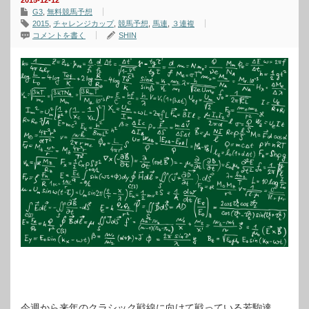
2015-12-12
G3
,
無料競馬予想
2015
,
チャレンジカップ
,
競馬予想
,
馬連
,
３連複
コメントを書く
SHIN
今週から来年のクラシック戦線に向けて戦っている若駒達