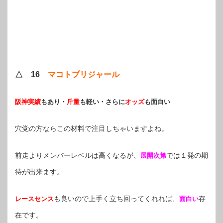
△ 16
マコトブリジャール
阪神実績
もあり・
斤量
も軽い・さらに
オッズ
も面白い
穴党の方ならこの材料で注目しちゃいますよね。
前走よりメンバーレベルは高くなるが、
では１発の期
展開次第
待が出来ます。
も良いので上手く立ち回ってくれれば、
存
レースセンス
面白い
在です。