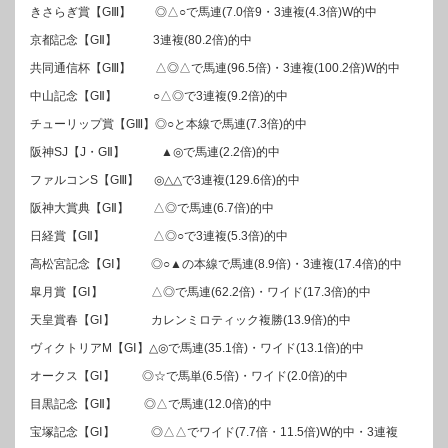
きさらぎ賞【GⅢ】 ◎△○で馬連(7.0倍9・3連複(4.3倍)W的中
京都記念【GⅡ】 3連複(80.2倍)的中
共同通信杯【GⅢ】 △◎△で馬連(96.5倍)・3連複(100.2倍)W的中
中山記念【GⅡ】 ○△◎で3連複(9.2倍)的中
チューリップ賞【GⅢ】◎○と本線で馬連(7.3倍)的中
阪神SJ【J・GⅡ】 ▲◎で馬連(2.2倍)的中
ファルコンS【GⅢ】 ◎△△で3連複(129.6倍)的中
阪神大賞典【GⅡ】 △◎で馬連(6.7倍)的中
日経賞【GⅡ】 △◎○で3連複(5.3倍)的中
高松宮記念【GⅠ】 ◎○▲の本線で馬連(8.9倍)・3連複(17.4倍)的中
皐月賞【GⅠ】 △◎で馬連(62.2倍)・ワイド(17.3倍)的中
天皇賞春【GⅠ】 カレンミロティック複勝(13.9倍)的中
ヴィクトリアM【GⅠ】△◎で馬連(35.1倍)・ワイド(13.1倍)的中
オークス【GⅠ】 ◎☆で馬単(6.5倍)・ワイド(2.0倍)的中
目黒記念【GⅡ】 ◎△で馬連(12.0倍)的中
宝塚記念【GⅠ】 ◎△△でワイド(7.7倍・11.5倍)W的中・3連複