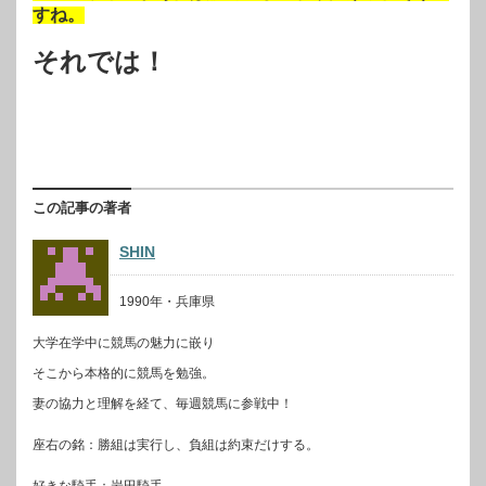
すね。
それでは！
この記事の著者
SHIN
1990年・兵庫県
大学在学中に競馬の魅力に嵌り
そこから本格的に競馬を勉強。
妻の協力と理解を経て、毎週競馬に参戦中！
座右の銘：勝組は実行し、負組は約束だけする。
好きな騎手：岩田騎手