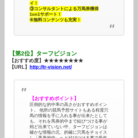
イ！
③コンサルタントによる万馬券獲得
1on1サポート！
④無料コンテンツも充実！
【第2位】ターフビジョン
【おすすめ度】★★★★★★★★
【URL】
http://tr-vision.net/
【おすすめポイント】
圧倒的な的中率の高さがおすすめポイン
ト。 他所の競馬予想サイトもある程度穴
馬の情報を手に入れる事が出来たとして
も、それを馬券的中まで結びつける事が
殆ど出来ていない中、ターフビジョンは
確かな情報の元、的確に穴馬をチョイス
し「馬券的中」へと結びつける事で長年