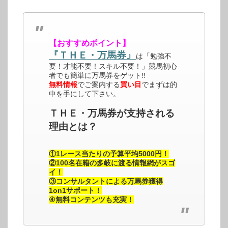
【おすすめポイント】
『ＴＨＥ・万馬券』
は「勉強不
要！才能不要！スキル不要！」競馬初心
者でも簡単に万馬券をゲット!!
無料情報
でご案内する
買い目
でまずは的
中を手にして下さい。
ＴＨＥ・万馬券が支持される
理由とは？
①1レース当たりの予算平均5000円！
②100名在籍の多岐に渡る情報網がスゴ
イ！
③コンサルタントによる万馬券獲得
1on1サポート！
④無料コンテンツも充実！