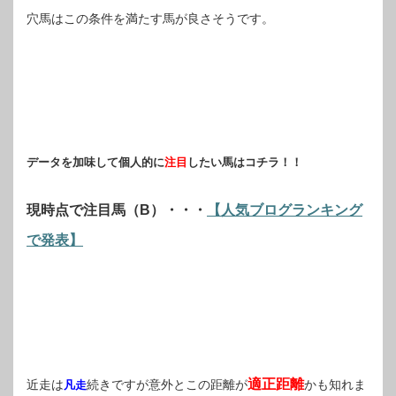
穴馬はこの条件を満たす馬が良さそうです。
データを加味して個人的に
注目
したい馬はコチラ！！
現時点で注目馬（B）・・・
【人気ブログランキング
で発表】
適正距離
近走は
続きですが意外とこの距離が
かも知れま
凡走