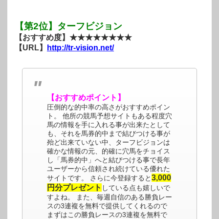
【第2位】ターフビジョン
【おすすめ度】★★★★★★★★
【URL】
http://tr-vision.net/
【おすすめポイント】
圧倒的な的中率の高さがおすすめポイン
ト。 他所の競馬予想サイトもある程度穴
馬の情報を手に入れる事が出来たとして
も、それを馬券的中まで結びつける事が
殆ど出来ていない中、ターフビジョンは
確かな情報の元、的確に穴馬をチョイス
し「馬券的中」へと結びつける事で長年
ユーザーから信頼され続けている優れた
3,000
サイトです。 さらに今登録すると
円分プレゼント
している点も嬉しいで
すよね。 また、毎週自信のある勝負レー
スの3連複を無料で提供してくれるので
まずはこの勝負レースの3連複を無料で