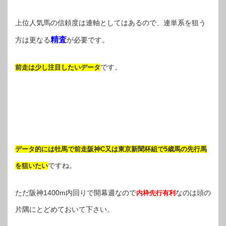
上位人気馬の信頼度は連軸としてはあるので、連単系を狙う
精査
方は更なる
が必要です。
です。
前走は少し注目したいデータ
データ的には牡馬で前走阪神C又は東京新聞杯組で5歳馬の先行馬
ですね。
を狙いたい
ただ阪神1400m内回りで開幕週なので
なのは頭の
内枠先行有利
片隅にとどめておいて下さい。