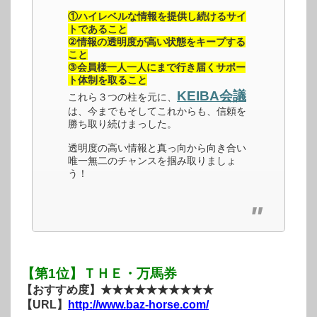
①ハイレベルな情報を提供し続けるサイ
トであること
②情報の透明度が高い状態をキープする
こと
③会員様一人一人にまで行き届くサポー
ト体制を取ること
KEIBA会議
これら３つの柱を元に、
は、今までもそしてこれからも、信頼を
勝ち取り続けまっした。
透明度の高い情報と真っ向から向き合い
唯一無二のチャンスを掴み取りましょ
う！
【第1位】ＴＨＥ・万馬券
【おすすめ度】★★★★★★★★★★
【URL】
http://www.baz-horse.com/