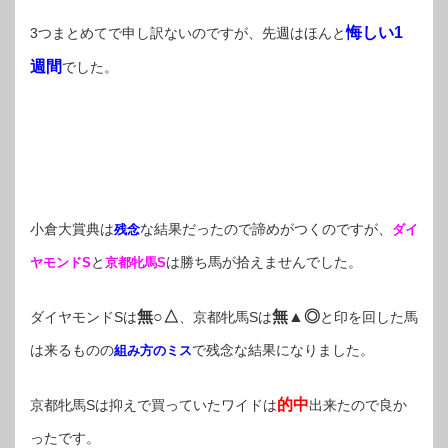
悔しい1
3つまとめてで申し訳ないのですが、先週はほんと
週間
でした。
小倉大賞典は
な結果だったので諦めがつくのですが、
残念
ダイ
と
は勝ち馬が拾えませんでした。
ヤモンドS
京都牝馬S
無○△
無▲◎
ダイヤモンドSは
、京都牝馬Sは
と印を回した馬
は来るものの
で残念な結果になりました。
組み方のミス
的中
京都牝馬Sは抑えで買っていたワイドは
出来たので良か
ったです。