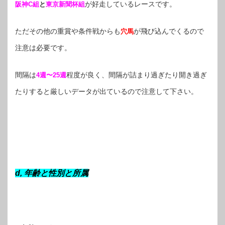
が好走しているレースです。
阪神C組
と
東京新聞杯組
ただその他の重賞や条件戦からも
が飛び込んでくるので
穴馬
注意は必要です。
間隔は
程度が良く、間隔が詰まり過ぎたり開き過ぎ
4週〜25週
たりすると厳しいデータが出ているので注意して下さい。
d, 年齢と性別と所属