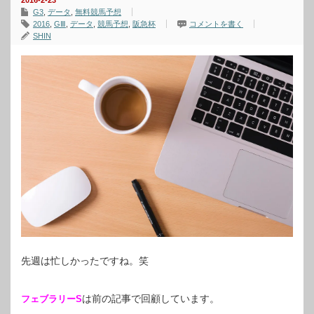
2016-2-23
G3
,
データ
,
無料競馬予想
2016
,
GⅢ
,
データ
,
競馬予想
,
阪急杯
コメントを書く
SHIN
先週は忙しかったですね。笑
は前の記事で回顧しています。
フェブラリーS