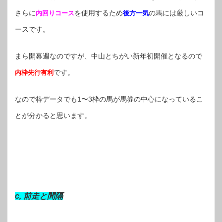
さらに
を使用するため
の馬には厳しいコ
内回りコース
後方一気
ースです。
まら開幕週なのですが、中山とちがい新年初開催となるので
です。
内枠先行有利
なので枠データでも1〜3枠の馬が馬券の中心になっているこ
とが分かると思います。
c, 前走と間隔