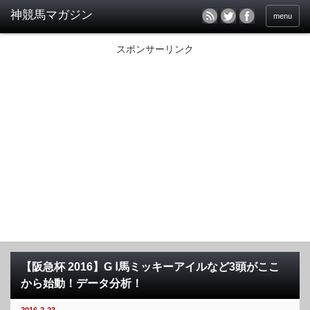
menu
スポンサーリンク
【阪急杯 2016】G Ⅰ馬ミッキーアイルなど3頭がここ
から始動！データ分析！