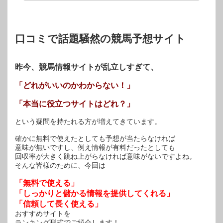
ま
ウ
ま
す)
ィ
す)
ン
ド
ウ
で
開
口コミで話題騒然の競馬予想サイト
き
ま
す)
昨今、競馬情報サイトが乱立しすぎて、
「どれがいいのかわからない！」
「本当に役立つサイトはどれ？」
という疑問を持たれる方が増えてきています。
確かに無料で使えたとしても予想が当たらなければ
意味が無いですし、例え情報が有料だったとしても
回収率が大きく跳ね上がらなければ意味がないですよね。
そんな皆様のために、今回は
「無料で使える」
「しっかりと儲かる情報を提供してくれる」
「信頼して長く使える」
おすすめサイトを
ランキング形式でご紹介します！