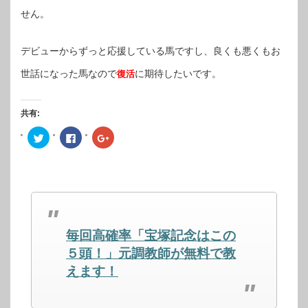
せん。
デビューからずっと応援している馬ですし、良くも悪くもお
世話になった馬なので
に期待したいです。
復活
共有:
ク
Facebook
ク
リ
で
リ
ッ
共
ッ
ク
有
ク
し
す
し
て
る
て
Twitter
に
Google+
で
は
で
共
ク
共
有
リ
有
(新
ッ
(新
し
ク
し
毎回高確率「宝塚記念はこの
い
し
い
ウ
て
ウ
ィ
く
ィ
５頭！」元調教師が無料で教
ン
だ
ン
ド
さ
ド
えます！
ウ
い
ウ
で
(新
で
開
し
開
き
い
き