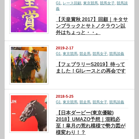
G1
,
レース回顧
,
東京競馬
,
競馬女子
,
競馬談
義
【天皇賞秋 2017】回顧｜キタサ
ンブラックとサトノクラウン以
外はちょっと・・。
2019-2-17
G1
,
東京競馬
,
競走馬
,
競馬女子
,
競馬談義
【フェブラリーS2019】待って
ました！GⅠレースとの再会です
2018-5-25
G1
,
東京競馬
,
競走馬
,
競馬女子
,
競馬談義
【日本ダービー(東京優駿)
2018】UMAZO予想｜混戦必
至！皐月の荒れ模様で勢力図が
様変わり！？