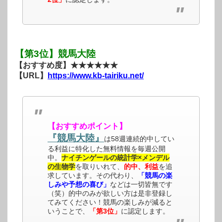
【第3位】競馬大陸
【おすすめ度】★★★★★★
【URL】
https://www.kb-tairiku.net/
【おすすめポイント】
『競馬大陸』
は58週連続的中してい
る利益に特化した無料情報を毎週公開
中。
ナイチンゲールの統計学×メンデル
の生物学
を取りいれて、
的中、利益
を追
求しています。その代わり、
「競馬の楽
しみや予想の喜び」
などは一切皆無です
（笑）的中のみが欲しい方は是非登録し
てみてください！競馬の楽しみが減ると
いうことで、
「第3位」
に認定します。