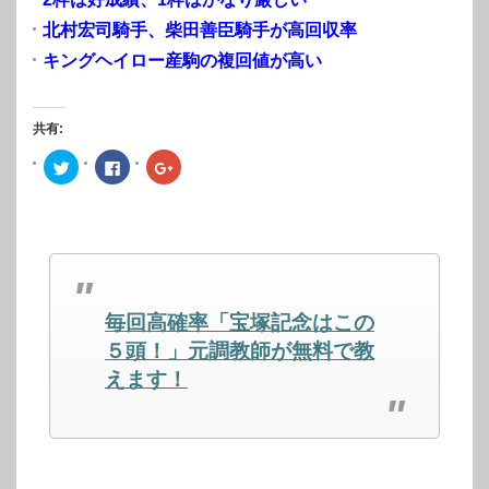
北村宏司騎手、柴田善臣騎手が高回収率
キングヘイロー産駒の複回値が高い
共有:
ク
Facebook
ク
リ
で
リ
ッ
共
ッ
ク
有
ク
し
す
し
て
る
て
Twitter
に
Google+
で
は
で
共
ク
共
有
リ
有
(新
ッ
(新
し
ク
し
毎回高確率「宝塚記念はこの
い
し
い
ウ
て
ウ
ィ
く
ィ
５頭！」元調教師が無料で教
ン
だ
ン
ド
さ
ド
えます！
ウ
い
ウ
で
(新
で
開
し
開
き
い
き
ま
ウ
ま
す)
ィ
す)
ン
ド