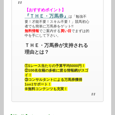
【おすすめポイント】
『ＴＨＥ・万馬券』
は「勉強不
要！才能不要！スキル不要！」競馬初心
者でも簡単に万馬券をゲット!!
無料情報
でご案内する
買い目
でまずは的
中を手にして下さい。
ＴＨＥ・万馬券が支持される
理由とは？
①1レース当たりの予算平均5000円！
②100名在籍の多岐に渡る情報網がスゴ
イ！
③コンサルタントによる万馬券獲得
1on1サポート！
④無料コンテンツも充実！