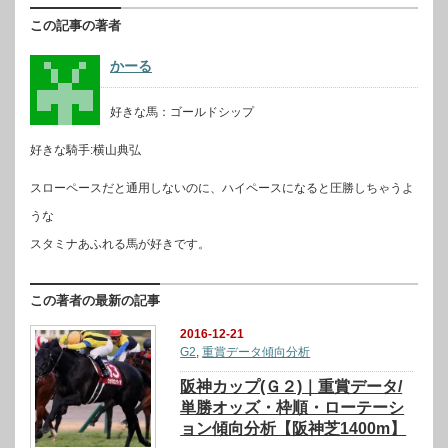
この記事の著者
かーる
好きな馬：ゴールドシップ
好きな騎手:横山典弘
スローペースだと通用しないのに、ハイペースになると圧勝しちゃうよ
うな
スタミナあふれる馬が好きです。
この著者の最新の記事
2016-12-21
G2
,
重賞データ傾向分析
阪神カップ(Ｇ２)｜重賞データ/
単勝オッズ・枠順・ローテーシ
ョン傾向分析【阪神芝1400m】