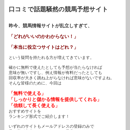
ウ
で
開
口コミで話題騒然の競馬予想サイト
き
ま
す)
昨今、競馬情報サイトが乱立しすぎて、
「どれがいいのかわからない！」
「本当に役立つサイトはどれ？」
という疑問を持たれる方が増えてきています。
確かに無料で使えたとしても予想が当たらなければ
意味が無いですし、例え情報が有料だったとしても
回収率が大きく跳ね上がらなければ意味がないですよね。
そんな皆様のために、今回は
「無料で使える」
「しっかりと儲かる情報を提供してくれる」
「信頼して長く使える」
おすすめサイトを
ランキング形式でご紹介します！
いずれのサイトもメールアドレスの登録のみで