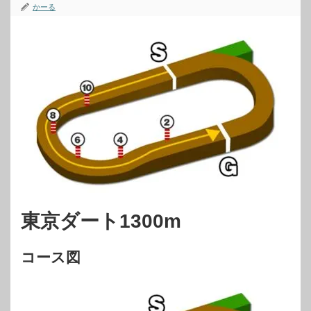
かーる
東京ダート1300m
コース図