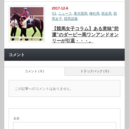
2017-12-6
G1
,
ニュース
,
東京競馬
,
種牡馬
,
競走馬
,
競
馬女子
,
競馬談義
【競馬女子コラム】ある意味”悲
運”のダービー馬ワンアンドオン
リーが引退・・・。
コメント
コメント ( 0 )
トラックバック ( 0 )
この記事へのコメントはありません。
名前