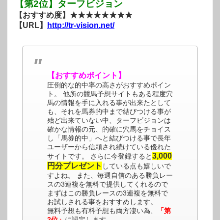
【第2位】ターフビジョン
【おすすめ度】★★★★★★★★
【URL】
http://tr-vision.net/
【おすすめポイント】
圧倒的な的中率の高さがおすすめポイン
ト。 他所の競馬予想サイトもある程度穴
馬の情報を手に入れる事が出来たとして
も、それを馬券的中まで結びつける事が
殆ど出来ていない中、ターフビジョンは
確かな情報の元、的確に穴馬をチョイス
し「馬券的中」へと結びつける事で長年
ユーザーから信頼され続けている優れた
3,000
サイトです。 さらに今登録すると
円分プレゼント
している点も嬉しいで
すよね。 また、毎週自信のある勝負レー
スの3連複を無料で提供してくれるので
まずはこの勝負レースの3連複を無料で
お試しされる事をおすすめします。
無料予想も有料予想も両方凄い為、
「第
2位」
に認定します。