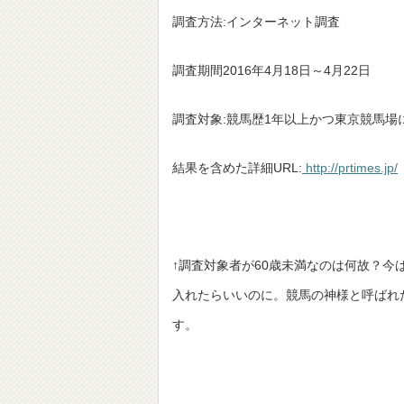
調査方法:インターネット調査
調査期間2016年4月18日～4月22日
調査対象:競馬歴1年以上かつ東京競馬場に
結果を含めた詳細URL:
http://prtimes.jp/
↑調査対象者が60歳未満なのは何故？今
入れたらいいのに。競馬の神様と呼ばれ
す。