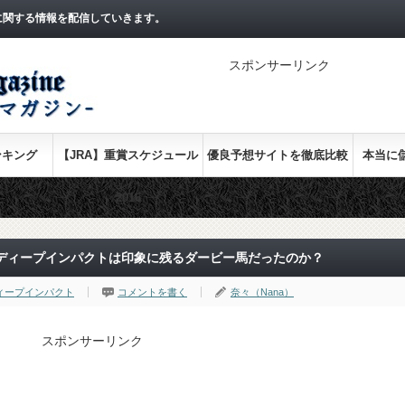
に関する情報を配信していきます。
スポンサーリンク
ンキング
【JRA】重賞スケジュール
優良予想サイトを徹底比較
本当に
2016
想｜ディープインパクトは印象に残るダービー馬だったのか？
ィープインパクト
コメントを書く
奈々（Nana）
スポンサーリンク