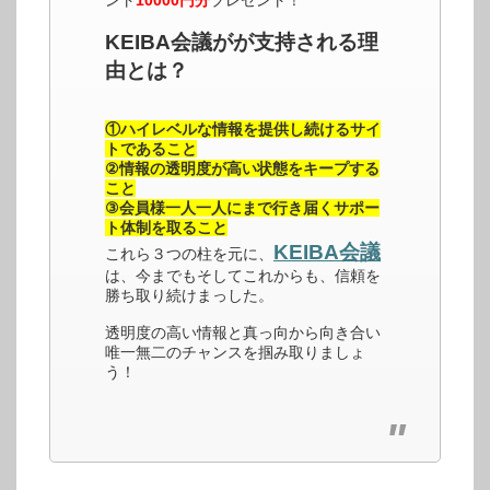
ント
10000円分
プレゼント！
KEIBA会議がが支持される理
由とは？
①ハイレベルな情報を提供し続けるサイ
トであること
②情報の透明度が高い状態をキープする
こと
③会員様一人一人にまで行き届くサポー
ト体制を取ること
KEIBA会議
これら３つの柱を元に、
は、今までもそしてこれからも、信頼を
勝ち取り続けまっした。
透明度の高い情報と真っ向から向き合い
唯一無二のチャンスを掴み取りましょ
う！