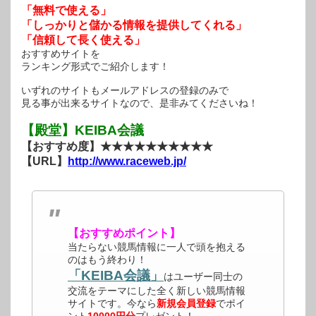
「無料で使える」
「しっかりと儲かる情報を提供してくれる」
「信頼して長く使える」
おすすめサイトを
ランキング形式でご紹介します！
いずれのサイトもメールアドレスの登録のみで
見る事が出来るサイトなので、是非みてくださいね！
【殿堂】KEIBA会議
【おすすめ度】★★★★★★★★★★
【URL】
http://www.raceweb.jp/
【おすすめポイント】
当たらない競馬情報に一人で頭を抱える
のはもう終わり！
「KEIBA会議」
はユーザー同士の
交流をテーマにした全く新しい競馬情報
サイトです。今なら
新規会員登録
でポイ