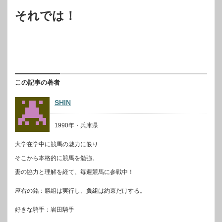
それでは！
この記事の著者
SHIN
1990年・兵庫県
大学在学中に競馬の魅力に嵌り
そこから本格的に競馬を勉強。
妻の協力と理解を経て、毎週競馬に参戦中！
座右の銘：勝組は実行し、負組は約束だけする。
好きな騎手：岩田騎手