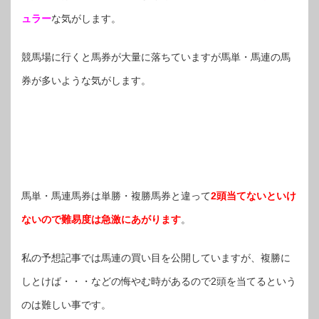
ュラー
な気がします。
競馬場に行くと馬券が大量に落ちていますが馬単・馬連の馬
券が多いような気がします。
馬単・馬連馬券は単勝・複勝馬券と違って
2頭当てないといけ
ないので難易度は急激にあがります
。
私の予想記事では馬連の買い目を公開していますが、複勝に
しとけば・・・などの悔やむ時があるので2頭を当てるという
のは難しい事です。