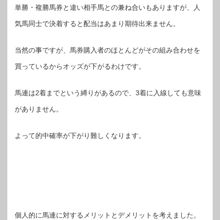
単勝・複勝馬券と違い相手馬との兼ね合いもありますが、人
気馬同士で決着すると配当はあまり期待出来ません。
当然の事ですが、馬券購入者のほとんどがその組み合わせを
買っているからオッズが下がるわけです。
馬連は2着までという縛りがあるので、3着に入線しても意味
がありません。
よって的中確率が下がり難しくなります。
個人的に馬連に対するメリットとデメリットを考えました。