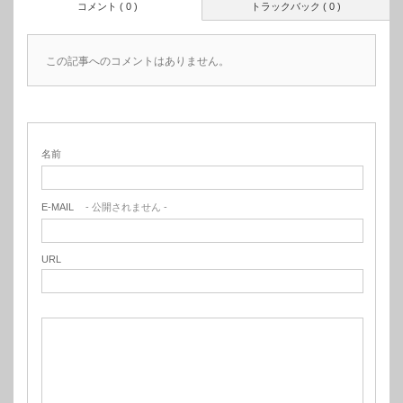
コメント ( 0 )
トラックバック ( 0 )
この記事へのコメントはありません。
名前
E-MAIL
- 公開されません -
URL