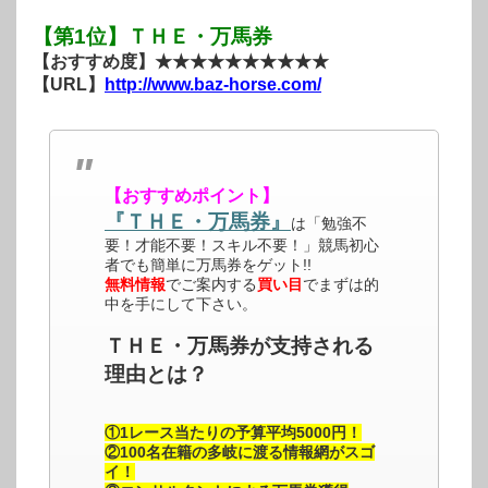
【第1位】ＴＨＥ・万馬券
【おすすめ度】★★★★★★★★★★
【URL】
http://www.baz-horse.com/
【おすすめポイント】
『ＴＨＥ・万馬券』
は「勉強不
要！才能不要！スキル不要！」競馬初心
者でも簡単に万馬券をゲット!!
無料情報
でご案内する
買い目
でまずは的
中を手にして下さい。
ＴＨＥ・万馬券が支持される
理由とは？
①1レース当たりの予算平均5000円！
②100名在籍の多岐に渡る情報網がスゴ
イ！