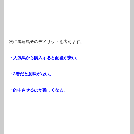
次に馬連馬券のデメリットを考えます。
・人気馬から購入すると配当が安い。
・3着だと意味がない。
・的中させるのが難しくなる。