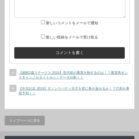
新しいコメントをメールで通知
新しい投稿をメールで受け取る
【函館2歳ステークス 2016】世代初の重賞を制するのは！？素質馬モン
ドキャンノがタイトルへ！データ分析！！
【中京記念 2016】ダノンリバティ天才を背に巻き返せるか！？穴馬を事
前予想！！
トップページに戻る