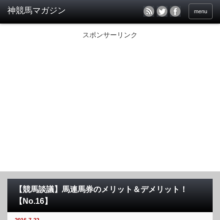
menu
スポンサーリンク
【競馬談議】馬連馬券のメリット＆デメリット！
【No.16】