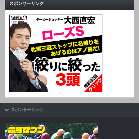
スポンサーリンク
スポンサーリンク