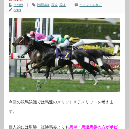
2016-7-22
その他
競馬談議
,
馬券
,
馬連
コメントを書く
SHIN
今回の競馬談議では馬連のメリット＆デメリットを考えま
す。
個人的には単勝・複勝馬券よりも
馬単・馬連馬券の方がポピ