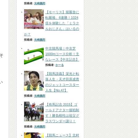
投稿者:
矢崎義郎
【モーリス】堀厩舎に
転厩後、6連勝！1024
倍を体験した「ミラク
ルおじさん」はいるの
か？
投稿者:
矢崎義郎
中京競馬場｜中京芝
1600mコース分析！主
そ
なレース【中京記念】
投稿者:
かーる
【競馬談義】栄光と転
落人生・天才田原成貴
い
のジェットコースター
人生【No.47】
投稿者:
矢崎義郎
【有馬記念 2015】ゴ
ールドアクター接戦制
す！勝負根性は祖父グ
ラスワンダー譲り！
投稿者:
矢崎義郎
【競馬ニュース】北村