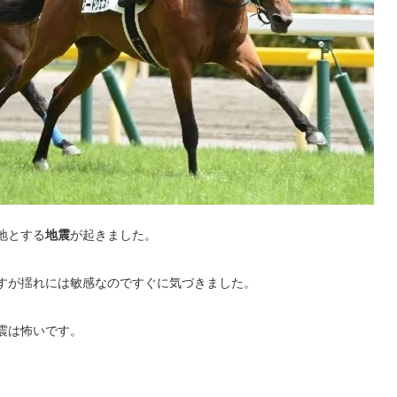
地とする
地震
が起きました。
すが揺れには敏感なのですぐに気づきました。
震は怖いです。