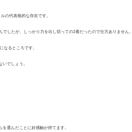
イルの代表格的な存在です。
せんでしたが、しっかり力を出し切っての2着だったので仕方ありません
になるところです。
ないでしょう。
らを選んだことに好感触が持てます。