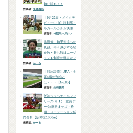
切り勝ち！！
投稿者:
矢崎義郎
【9月22日・メイクデ
ビュー中山】評判馬・
ルガールカルム快勝
投稿者:
神競馬マガジン
藤田伸二騎手引退への
軌跡。年々減少する騎
乗数と勝ち鞍はエージ
ェント制度の弊害か？
投稿者:
かーる
【競馬談義】JRA・主
要4場の別称と
は・・・【No.85】
投稿者:
矢崎義郎
阪神ジュベナイルフィ
リーズ(Ｇ１)｜重賞デ
ータ/単勝オッズ・枠
順・ローテーション傾
向分析【阪神芝1600m】
投稿者:
かーる