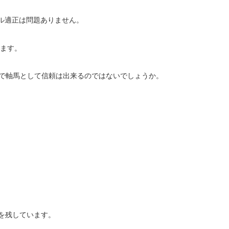
ル適正は問題ありません。
ます。
ので軸馬として信頼は出来るのではないでしょうか。
。
を残しています。