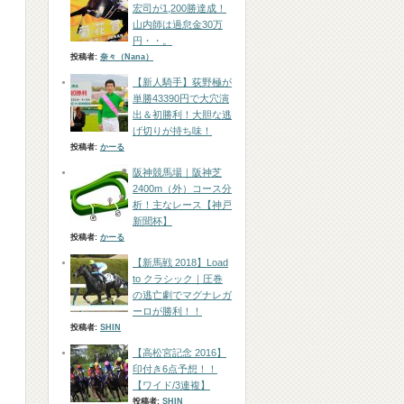
宏司が1,200勝達成！
山内師は過怠金30万
円・・。
投稿者:
奈々（Nana）
【新人騎手】荻野極が
単勝43390円で大穴演
出＆初勝利！大胆な逃
げ切りが持ち味！
投稿者:
かーる
阪神競馬場｜阪神芝
2400m（外）コース分
析！主なレース【神戸
新聞杯】
投稿者:
かーる
【新馬戦 2018】Load
to クラシック｜圧巻
の逃亡劇でマグナレガ
ーロが勝利！！
投稿者:
SHIN
【高松宮記念 2016】
印付き6点予想！！
【ワイド/3連複】
投稿者:
SHIN