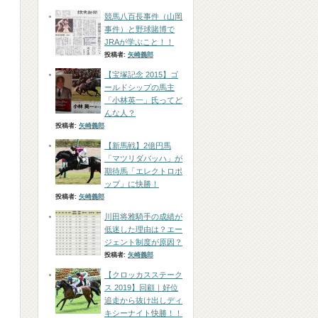
競馬八百長事件（山岡
事件）と野球賭博で
JRAが学ぶこと！！
投稿者:
矢崎義郎
【宝塚記念 2015】ゴ
ールドシップの馬主
「小林英一」氏ってど
んな人？
投稿者:
矢崎義郎
【新馬戦】2億円馬
「マツリダバッハ」が
期待馬「エレクトロポ
ップ」に快勝！
投稿者:
矢崎義郎
川田将雅騎手の成績が
低迷した理由は？エー
ジェント制度が原因？
投稿者:
矢崎義郎
【クロッカスステーク
ス 2019】回顧｜好位
追走から抜け出しディ
キシーナイト快勝！！