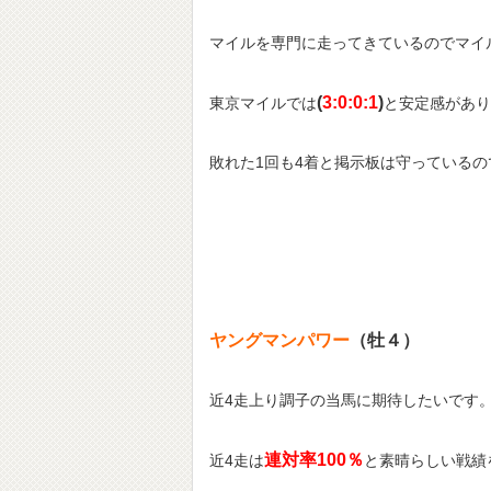
マイルを専門に走ってきているのでマイ
(
3:0:0:1
)
東京マイルでは
と安定感があり
敗れた1回も4着と掲示板は守っている
ヤングマンパワー
（牡４）
近4走上り調子の当馬に期待したいです
連対率100％
近4走は
と素晴らしい戦績