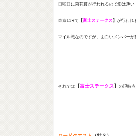
日曜日に菊花賞が行われるので影は薄い
東京11Rで
【
富士ステークス
】
が行われ
マイル戦なのですが、面白いメンバーが
【
富士ステークス
】
それでは
の現時点
ロードクエスト
（牡３）