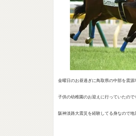
金曜日のお昼過ぎに鳥取県の中部を震源
子供の幼稚園のお迎えに行っていたので
阪神淡路大震災を経験してる身なので地