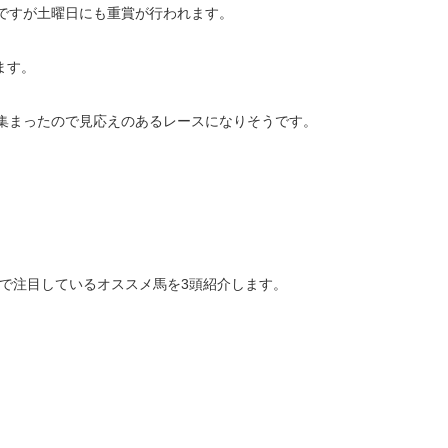
ですが土曜日にも重賞が行われます。
ます。
集まったので見応えのあるレースになりそうです。
で注目しているオススメ馬を3頭紹介します。