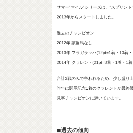
サマー”マイル”シリーズは、”スプリント”
2013年からスタートしました。
過去のチャンピオン
2012年 該当馬なし
2013年 フラガラッハ(12pt=1着・10着・11
2014年 クラレント(21pt=8着・1着・1着 2
合計3戦のみで争われるため、少し盛り
昨年は関屋記念1着のクラレントが最終
見事チャンピオンに輝いています。
◾︎過去の傾向