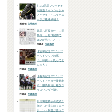
幻の3冠馬フジキセキ
が急逝！キンシャシャ
ノキセキ・イスラボニ
ータが後継候補！
投稿者:
矢崎義郎
競馬八百長事件（山岡
事件）と野球賭博で
JRAが学ぶこと！！
投稿者:
矢崎義郎
【宝塚記念 2015】ゴ
ールドシップの馬主
「小林英一」氏ってど
んな人？
投稿者:
矢崎義郎
【有馬記念 2015】ゴ
ールドアクター接戦制
す！勝負根性は祖父グ
ラスワンダー譲り！
投稿者:
矢崎義郎
川田将雅騎手の成績が
低迷した理由は？エー
ジェント制度が原因？