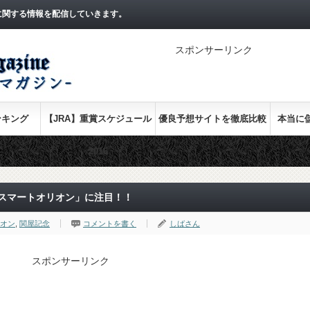
に関する情報を配信していきます。
スポンサーリンク
ンキング
【JRA】重賞スケジュール
優良予想サイトを徹底比較
本当に
2016
「スマートオリオン」に注目！！
オン
,
関屋記念
コメントを書く
しばさん
スポンサーリンク