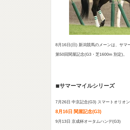
8月16日(日) 新潟競馬のメーンは、サ
第50回関屋記念(G3・芝1600m 別定)。
◾︎サマーマイルシリーズ
7月26日 中京記念(G3) スマートオリオン
8月16日 関屋記念(G3)
9月13日 京成杯オータムハンデ(G3)