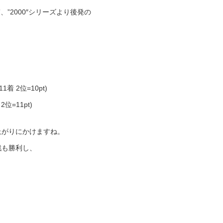
、”2000″シリーズより後発の
着 2位=10pt)
位=11pt)
上がりにかけますね。
戦も勝利し、