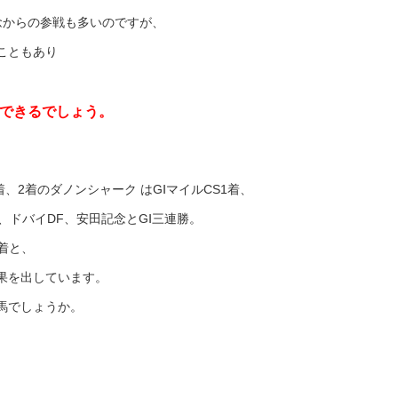
念からの参戦も多いのですが、
こともあり
できるでしょう。
3着、2着のダノンシャーク はGⅠマイルCS1着、
秋、ドバイDF、安田記念とGⅠ三連勝。
3着と、
果を出しています。
馬でしょうか。