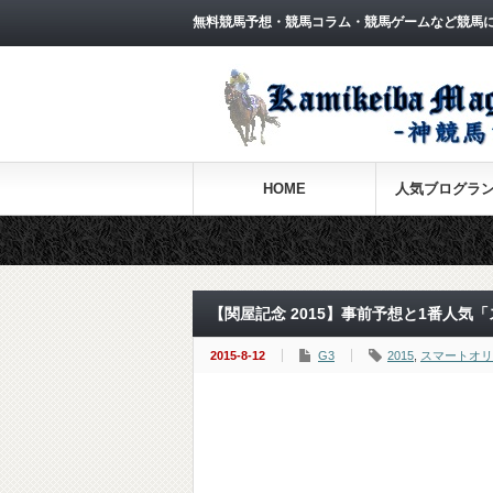
無料競馬予想・競馬コラム・競馬ゲームなど競馬
HOME
人気ブログラ
【関屋記念 2015】事前予想と1番人気
2015-8-12
G3
2015
,
スマートオリ