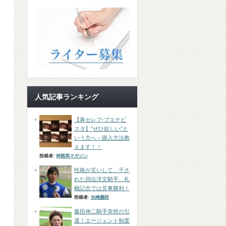
人気記事ランキング
【鼻セレブ-ブエナビ
スタ】”ぜひ欲しい”と
いう方へ－購入方法教
えます！！
投稿者:
神競馬マガジン
性格が災いして、干さ
れた四位洋文騎手…札
幌記念では見事勝利！
投稿者:
矢崎義郎
藤田伸二騎手突然の引
退！エージェント制度