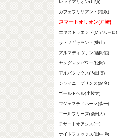
レッドアリオン(川須)
カフェブリリアント(福永)
スマートオリオン(戸崎)
エキストラエンド(Mデムーロ)
サトノギャラント(柴山)
アルマディヴァン(藤岡佑)
ヤングマンパワー(松岡)
アルバタックス(内田博)
シャイニープリンス(蛯名)
ゴールドベル(小牧太)
マジェスティハーツ(森一)
エールブリーズ(柴田大)
デザートオアシス(ー)
ナイトフォックス(田中勝)