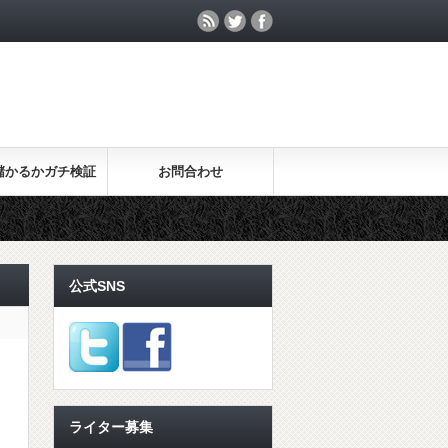
儲かるかガチ検証
お問合わせ
公式SNS
ライター募集