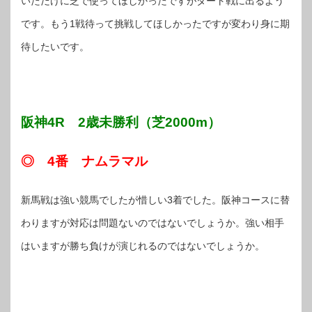
いただけに芝で使ってほしかったですがダート戦に出るよう
です。もう1戦待って挑戦してほしかったですが変わり身に期
待したいです。
阪神4R 2歳未勝利（芝2000m）
◎ 4番 ナムラマル
新馬戦は強い競馬でしたが惜しい3着でした。阪神コースに替
わりますが対応は問題ないのではないでしょうか。強い相手
はいますが勝ち負けが演じれるのではないでしょうか。