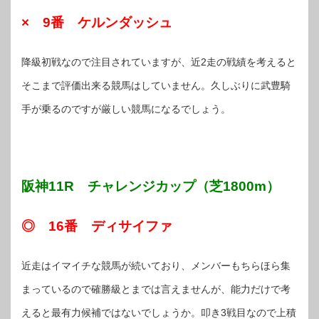
× 9番 ケルンダッシュ
降級初戦なので注目されていますが、近2走の戦績を考えると
そこまで評価出来る競馬はしていません。久しぶりに武豊騎
手が乗るのですが厳しい競馬になるでしょう。
阪神11R チャレンジカップ（芝1800m）
◎ 16番 ディサイファ
近走はイマイチな競馬が続いており、メンバーもちらほら集
まっているので確勝級とまでは言えませんが、能力だけで考
えると最有力候補ではないでしょうか。叩き3戦目なので上積