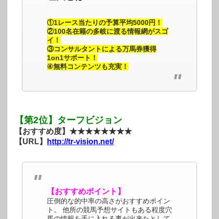
①1レース当たりの予算平均5000円！
②100名在籍の多岐に渡る情報網がスゴ
イ！
③コンサルタントによる万馬券獲得
1on1サポート！
④無料コンテンツも充実！
【第2位】ターフビジョン
【おすすめ度】★★★★★★★★
【URL】
http://tr-vision.net/
【おすすめポイント】
圧倒的な的中率の高さがおすすめポイン
ト。 他所の競馬予想サイトもある程度穴
馬の情報を手に入れる事が出来たとして