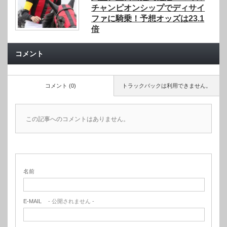
チャンピオンシップでディサイ
ファに騎乗！予想オッズは23.1
倍
コメント
コメント (0)
トラックバックは利用できません。
この記事へのコメントはありません。
名前
E-MAIL
- 公開されません -