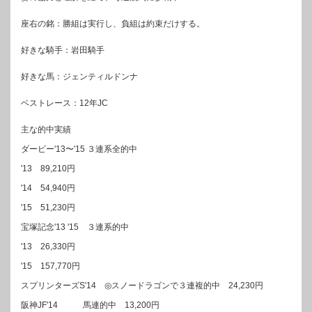
座右の銘：勝組は実行し、負組は約束だけする。
好きな騎手：岩田騎手
好きな馬：ジェンティルドンナ
ベストレース：12年JC
主な的中実績
ダービー'13〜'15 ３連系全的中
'13 89,210円
'14 54,940円
'15 51,230円
宝塚記念'13 '15 ３連系的中
'13 26,330円
'15 157,770円
スプリンターズS'14 ◎スノードラゴンで３連複的中 24,230円
阪神JF'14 馬連的中 13,200円