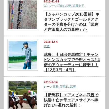
2016-11-28
G1
,
レース回顧
,
武豊
,
競馬女子
【ジャパンカップ2016回顧】キ
タサンブラックとゴールドアク
ターの明暗を分けたのは「武豊
と吉田隼人の力量差」か
2016-12-4
武豊
武豊、土日出走馬確定！チャン
ピオンズカップで予想オッズ2.4
倍のアウォーディーに騎乗！！
【12月3日・4日】
2015-9-14
レース回顧
,
新馬戦
,
武豊
【新馬戦】エアスピネル武豊で
快勝！亡き母エアメサイアへ捧
げた1年遅れの勝利！