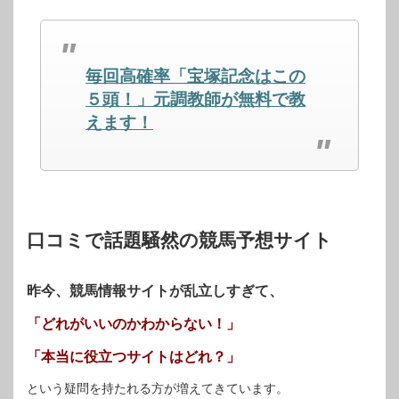
て
る
て
Twitter
に
Google+
で
は
で
共
ク
共
有
リ
有
(新
ッ
(新
し
ク
し
毎回高確率「宝塚記念はこの
い
し
い
ウ
て
ウ
ィ
く
ィ
５頭！」元調教師が無料で教
ン
だ
ン
ド
さ
ド
えます！
ウ
い
ウ
で
(新
で
開
し
開
き
い
き
ま
ウ
ま
す)
ィ
す)
ン
ド
ウ
で
開
口コミで話題騒然の競馬予想サイト
き
ま
す)
昨今、競馬情報サイトが乱立しすぎて、
「どれがいいのかわからない！」
「本当に役立つサイトはどれ？」
という疑問を持たれる方が増えてきています。