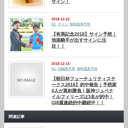
サイン！
2018-12-22
G1
,
サイン
,
無料競馬予想
【有馬記念2018】サイン予想｜
池添騎手が出すサインに注
目！！
2018-12-15
G1
,
GⅠ軸馬予想
,
無料競馬予想
【朝日杯フューチュリティステ
ークス2018】的中報告｜予想家
4人が真剣勝負！阪神ジュベナ
イルフィリーズは3名が的中！
GⅠ8週連続的中継続中！！
関連記事