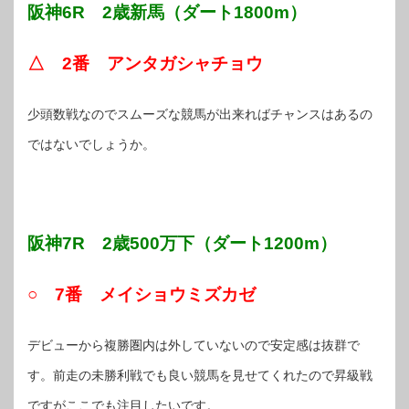
阪神6R 2歳新馬（ダート1800m）
△ 2番 アンタガシャチョウ
少頭数戦なのでスムーズな競馬が出来ればチャンスはあるの
ではないでしょうか。
阪神7R 2歳500万下（ダート1200m）
○ 7番 メイショウミズカゼ
デビューから複勝圏内は外していないので安定感は抜群で
す。前走の未勝利戦でも良い競馬を見せてくれたので昇級戦
ですがここでも注目したいです。