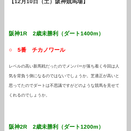
【12月10日（土）阪神競馬場】
阪神1R 2歳未勝利（ダート1400m）
○ 5番 チカノワール
レベルの高い新馬戦だったのでメンバーが落ち着く今回は人
気を背負う側になるのではないでしょうか。芝適正が高いと
思ってたのでダートは不思議ですがどのような競馬を見せて
くれるのでしょうか。
阪神2R 2歳未勝利（ダート1200m）