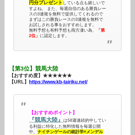
円分プレゼント
している点も嬉しいで
すよね。 また、毎週自信のある勝負レー
スの3連複を無料で提供してくれるので
まずはこの勝負レースの3連複を無料で
お試しされる事をおすすめします。
無料予想も有料予想も両方凄い為、
「第
2位」
に認定します。
【第3位】競馬大陸
【おすすめ度】★★★★★★
【URL】
https://www.kb-tairiku.net/
【おすすめポイント】
『競馬大陸』
は58週連続的中してい
る利益に特化した無料情報を毎週公開
中。
ナイチンゲールの統計学×メンデル