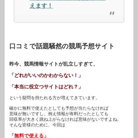
ン
だ
ン
ド
さ
ド
えます！
ウ
い
ウ
で
(新
で
開
し
開
き
い
き
ま
ウ
ま
す)
ィ
す)
ン
ド
ウ
で
開
口コミで話題騒然の競馬予想サイト
き
ま
す)
昨今、競馬情報サイトが乱立しすぎて、
「どれがいいのかわからない！」
「本当に役立つサイトはどれ？」
という疑問を持たれる方が増えてきています。
確かに無料で使えたとしても予想が当たらなければ
意味が無いですし、例え情報が有料だったとしても
回収率が大きく跳ね上がらなければ意味がないですよね。
そんな皆様のために、今回は
「無料で使える」