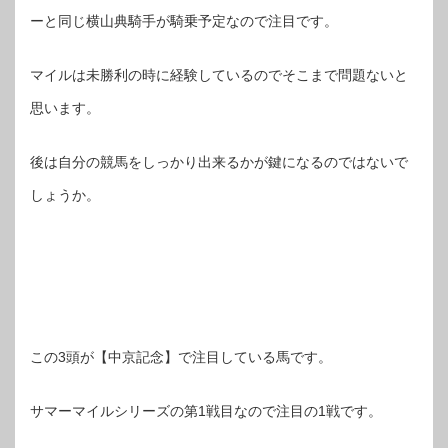
ーと同じ横山典騎手が騎乗予定なので注目です。
マイルは未勝利の時に経験しているのでそこまで問題ないと
思います。
後は自分の競馬をしっかり出来るかが鍵になるのではないで
しょうか。
この3頭が【中京記念】で注目している馬です。
サマーマイルシリーズの第1戦目なので注目の1戦です。