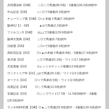
共同通信杯【GⅢ】 △◎△で馬連(96.5倍)・3連複(100.2倍)W的中
中山記念【GⅡ】 ○△◎で3連複(9.2倍)的中
チューリップ賞【GⅢ】◎○と本線で馬連(7.3倍)的中
阪神SJ【J・GⅡ】 ▲◎で馬連(2.2倍)的中
ファルコンS【GⅢ】 ◎△△で3連複(129.6倍)的中
阪神大賞典【GⅡ】 △◎で馬連(6.7倍)的中
日経賞【GⅡ】 △◎○で3連複(5.3倍)的中
高松宮記念【GⅠ】 ◎○▲の本線で馬連(8.9倍)・3連複(17.4倍)的中
皐月賞【GⅠ】 △◎で馬連(62.2倍)・ワイド(17.3倍)的中
天皇賞春【GⅠ】 カレンミロティック複勝(13.9倍)的中
ヴィクトリアM【GⅠ】△◎で馬連(35.1倍)・ワイド(13.1倍)的中
オークス【GⅠ】 ◎☆で馬単(6.5倍)・ワイド(2.0倍)的中
目黒記念【GⅡ】 ◎△で馬連(12.0倍)的中
宝塚記念【GⅠ】 ◎△△でワイド(7.7倍・11.5倍)W的中・3連複
(28.0倍)的中
ラジオNIKKEI賞【GⅢ】◎▲△で馬連(35.8倍)的中・3連複(130.4倍)的中