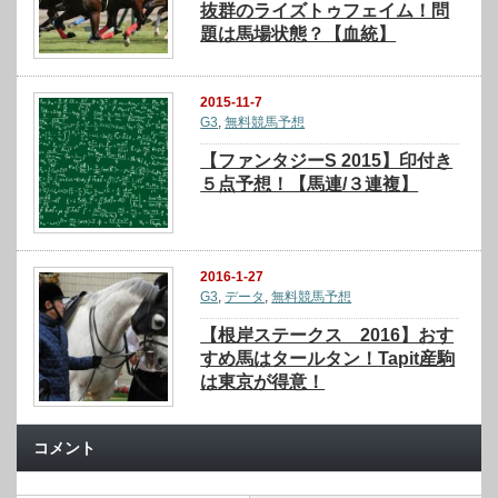
抜群のライズトゥフェイム！問
題は馬場状態？【血統】
2015-11-7
G3
,
無料競馬予想
【ファンタジーS 2015】印付き
５点予想！【馬連/３連複】
2016-1-27
G3
,
データ
,
無料競馬予想
【根岸ステークス 2016】おす
すめ馬はタールタン！Tapit産駒
は東京が得意！
コメント