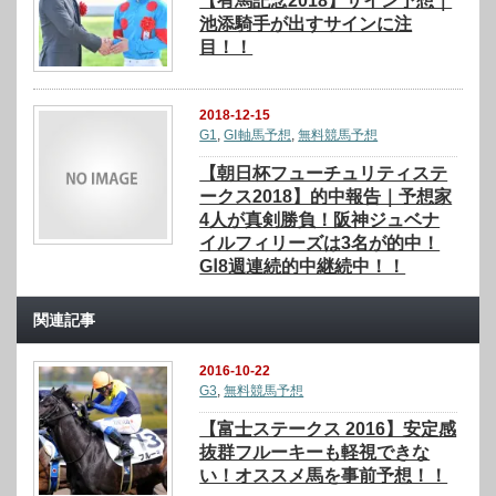
【有馬記念2018】サイン予想｜
池添騎手が出すサインに注
目！！
2018-12-15
G1
,
GⅠ軸馬予想
,
無料競馬予想
【朝日杯フューチュリティステ
ークス2018】的中報告｜予想家
4人が真剣勝負！阪神ジュベナ
イルフィリーズは3名が的中！
GⅠ8週連続的中継続中！！
関連記事
2016-10-22
G3
,
無料競馬予想
【富士ステークス 2016】安定感
抜群フルーキーも軽視できな
い！オススメ馬を事前予想！！