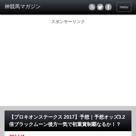
menu
スポンサーリンク
【プロキオンステークス 2017】予想｜予想オッズ3.2
倍ブラックムーン後方一気で初重賞制覇なるか！？