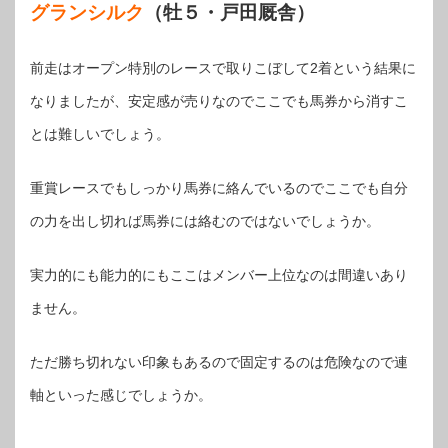
グランシルク
（牡５・戸田厩舎）
前走はオープン特別のレースで取りこぼして2着という結果に
なりましたが、安定感が売りなのでここでも馬券から消すこ
とは難しいでしょう。
重賞レースでもしっかり馬券に絡んでいるのでここでも自分
の力を出し切れば馬券には絡むのではないでしょうか。
実力的にも能力的にもここはメンバー上位なのは間違いあり
ません。
ただ勝ち切れない印象もあるので固定するのは危険なので連
軸といった感じでしょうか。