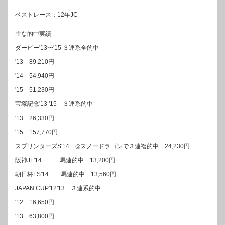
ベストレース：12年JC
主な的中実績
ダービー'13〜'15 ３連系全的中
'13 89,210円
'14 54,940円
'15 51,230円
宝塚記念'13 '15 ３連系的中
'13 26,330円
'15 157,770円
スプリンターズS'14 ◎スノードラゴンで３連複的中 24,230円
阪神JF'14 馬連的中 13,200円
朝日杯FS'14 馬連的中 13,560円
JAPAN CUP'12'13 ３連系的中
'12 16,650円
'13 63,800円