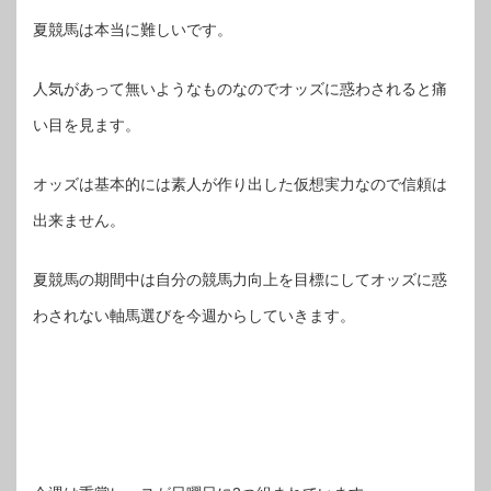
夏競馬は本当に難しいです。
人気があって無いようなものなのでオッズに惑わされると痛
い目を見ます。
オッズは基本的には素人が作り出した仮想実力なので信頼は
出来ません。
夏競馬の期間中は自分の競馬力向上を目標にしてオッズに惑
わされない軸馬選びを今週からしていきます。