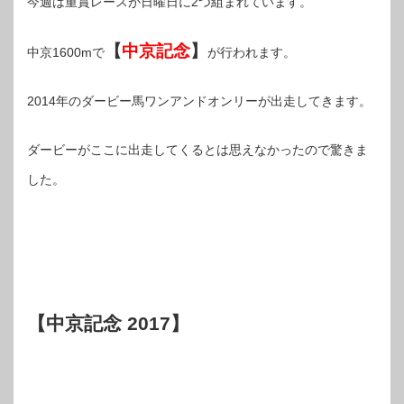
今週は重賞レースが日曜日に2つ組まれています。
【
中京記念
】
中京1600mで
が行われます。
2014年のダービー馬ワンアンドオンリーが出走してきます。
ダービーがここに出走してくるとは思えなかったので驚きま
した。
【中京記念 2017】