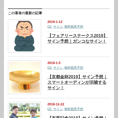
この著者の最新の記事
2019-1-12
G2
,
サイン
,
無料競馬予想
【フェアリーステークス2019】
サイン予想｜ガンコなサイン！
2019-1-5
G3
,
サイン
,
無料競馬予想
【京都金杯2019】サイン予想｜
スマートオーディンが示唆する
サイン！
2018-12-22
G1
,
サイン
,
無料競馬予想