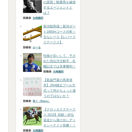
の原因｜騎乗馬を確保
するエージェントと
は？
投稿者:
矢崎義郎
新潟競馬場｜新潟ダー
ト1800mコース分析！
主なレース【レパード
ステークス】
投稿者:
かーる
性格が災いして、干さ
れた四位洋文騎手…札
幌記念では見事勝利！
投稿者:
矢崎義郎
【凱旋門賞の馬券発
売】JRA独立プール方
式って何かちょっと違
うのではないか？
投稿者:
奈々（Nana）
【クロッカスステーク
ス 2019】回顧｜好位
追走から抜け出しディ
キシーナイト快勝！！
投稿者:
矢崎義郎