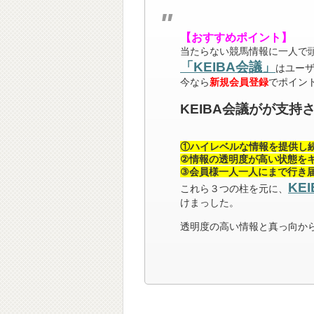
【おすすめポイント】
当たらない競馬情報に一人で
「KEIBA会議」
はユー
今なら
新規会員登録
でポイン
KEIBA会議がが支持
①ハイレベルな情報を提供し
②情報の透明度が高い状態を
③会員様一人一人にまで行き
KE
これら３つの柱を元に、
けまっした。
透明度の高い情報と真っ向か