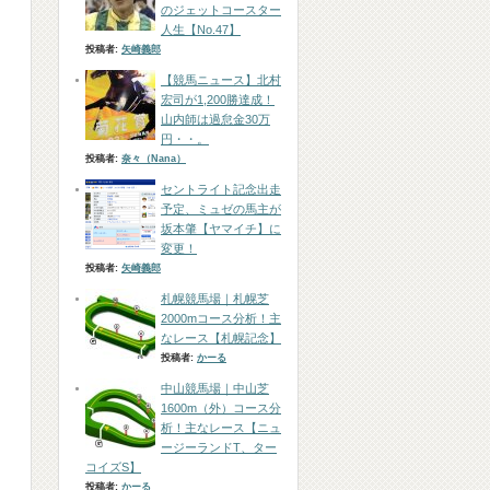
のジェットコースター
人生【No.47】
投稿者:
矢崎義郎
【競馬ニュース】北村
宏司が1,200勝達成！
山内師は過怠金30万
円・・。
投稿者:
奈々（Nana）
セントライト記念出走
予定、ミュゼの馬主が
坂本肇【ヤマイチ】に
変更！
投稿者:
矢崎義郎
札幌競馬場｜札幌芝
2000mコース分析！主
なレース【札幌記念】
投稿者:
かーる
中山競馬場｜中山芝
1600m（外）コース分
析！主なレース【ニュ
ージーランドT、ター
コイズS】
投稿者:
かーる