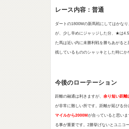
レース内容：普通
ダートの1800Mの新馬戦にしてはかな
が、少し辛めにジャッジした分、★は4.
た馬は近い内に未勝利戦を勝ちあがると
残しているもののシャッキとした時にか
今後のローテーション
距離の融通は利きますが、
余り短い距離
が非常に難しい所です。距離が延びる分
マイルから2000M
が合っていると思いま
る事が重要です。2勝挙げないとユニコ