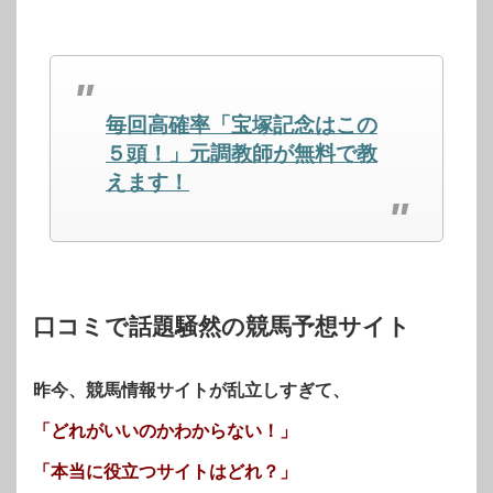
ク
有
ク
し
す
し
て
る
て
Twitter
に
Google+
で
は
で
共
ク
共
有
リ
有
(新
ッ
(新
し
ク
し
毎回高確率「宝塚記念はこの
い
し
い
ウ
て
ウ
ィ
く
ィ
５頭！」元調教師が無料で教
ン
だ
ン
ド
さ
ド
えます！
ウ
い
ウ
で
(新
で
開
し
開
き
い
き
ま
ウ
ま
す)
ィ
す)
ン
ド
ウ
で
開
口コミで話題騒然の競馬予想サイト
き
ま
す)
昨今、競馬情報サイトが乱立しすぎて、
「どれがいいのかわからない！」
「本当に役立つサイトはどれ？」