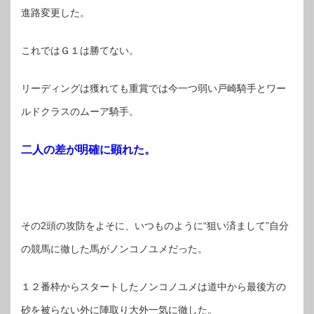
進路変更した。
これではＧ１は勝てない。
リーディングは獲れても重賞では今一つ弱い戸崎騎手とワー
ルドクラスのムーア騎手。
二人の差が明確に顕れた。
その2頭の攻防をよそに、いつものように“狙い済まして”自分
の競馬に徹した馬がノンコノユメだった。
１２番枠からスタートしたノンコノユメは道中から最後方の
砂を被らない外に陣取り大外一気に徹した。