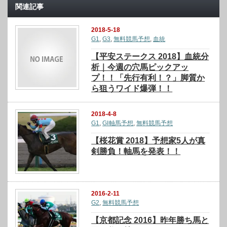
関連記事
2018-5-18
G1
,
G3
,
無料競馬予想
,
血統
【平安ステークス 2018】血統分
析｜今週の穴馬ピックアッ
プ！！「先行有利！？」脚質か
ら狙うワイド爆弾！！
2018-4-8
G1
,
GⅠ軸馬予想
,
無料競馬予想
【桜花賞 2018】予想家5人が真
剣勝負！軸馬を発表！！
2016-2-11
G2
,
無料競馬予想
【京都記念 2016】昨年勝ち馬と