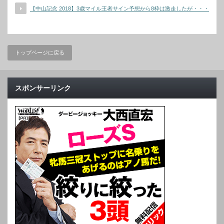
【中山記念 2018】3歳マイル王者サイン予想から8枠は激走したが・・・
トップページに戻る
スポンサーリンク