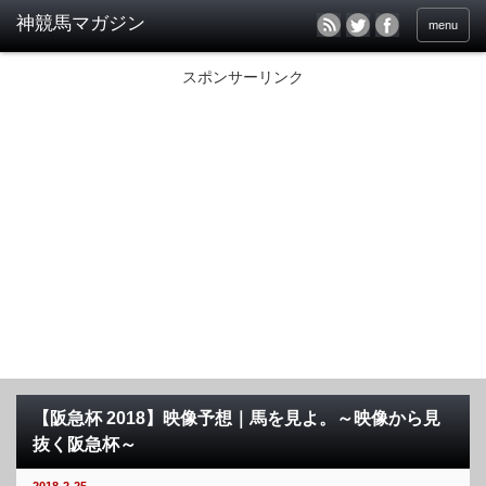
menu
スポンサーリンク
【阪急杯 2018】映像予想｜馬を見よ。～映像から見
抜く阪急杯～