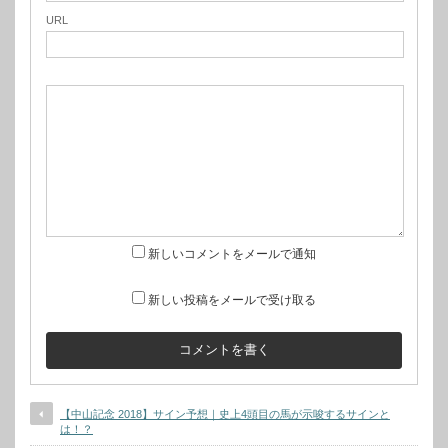
URL
新しいコメントをメールで通知
新しい投稿をメールで受け取る
【中山記念 2018】サイン予想｜史上4頭目の馬が示唆するサインと
は！？