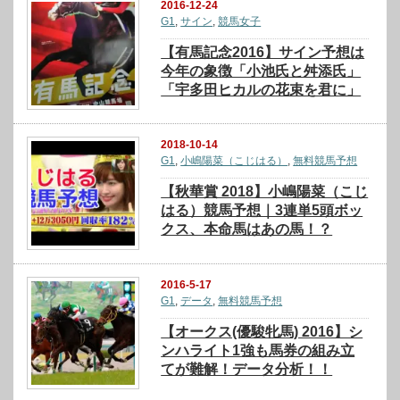
2016-12-24
G1
,
サイン
,
競馬女子
【有馬記念2016】サイン予想は
今年の象徴「小池氏と舛添氏」
「宇多田ヒカルの花束を君に」
2018-10-14
G1
,
小嶋陽菜（こじはる）
,
無料競馬予想
【秋華賞 2018】小嶋陽菜（こじ
はる）競馬予想｜3連単5頭ボッ
クス、本命馬はあの馬！？
2016-5-17
G1
,
データ
,
無料競馬予想
【オークス(優駿牝馬) 2016】シ
ンハライト1強も馬券の組み立
てが難解！データ分析！！