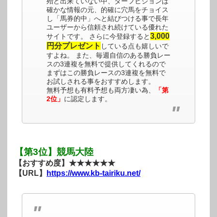
殆ど出来ていない中、ターフビジョンは
確かな情報の元、的確に穴馬をチョイス
し「馬券的中」へと結びつける事で長年
ユーザーから信頼され続けている優れた
3,000
サイトです。 さらに今登録すると
円分プレゼント
している点も嬉しいで
すよね。 また、毎週自信のある勝負レー
スの3連複を無料で提供してくれるので
まずはこの勝負レースの3連複を無料で
お試しされる事をおすすめします。
無料予想も有料予想も両方凄い為、
「第
2位」
に認定します。
【第3位】競馬大陸
【おすすめ度】★★★★★★
【URL】
https://www.kb-tairiku.net/