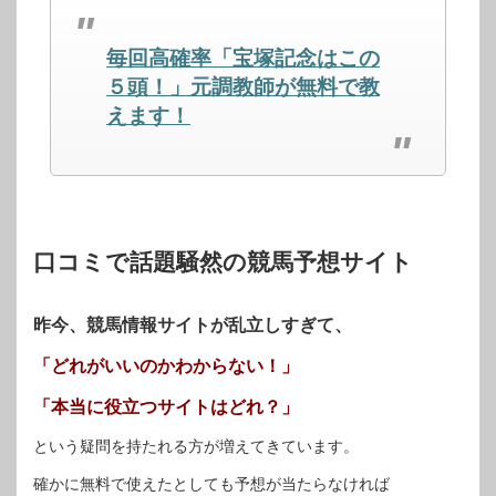
共
ク
共
有
リ
有
(新
ッ
(新
し
ク
し
毎回高確率「宝塚記念はこの
い
し
い
ウ
て
ウ
ィ
く
ィ
５頭！」元調教師が無料で教
ン
だ
ン
ド
さ
ド
えます！
ウ
い
ウ
で
(新
で
開
し
開
き
い
き
ま
ウ
ま
す)
ィ
す)
ン
ド
ウ
で
開
口コミで話題騒然の競馬予想サイト
き
ま
す)
昨今、競馬情報サイトが乱立しすぎて、
「どれがいいのかわからない！」
「本当に役立つサイトはどれ？」
という疑問を持たれる方が増えてきています。
確かに無料で使えたとしても予想が当たらなければ