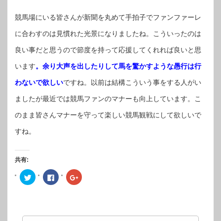
競馬場にいる皆さんが新聞を丸めて手拍子でファンファーレ
に合わすのは見慣れた光景になりましたね。こういったのは
良い事だと思うので節度を持って応援してくれれば良いと思
います
。余り大声を出したりして馬を驚かすような愚行は行
わないで欲しい
ですね。以前は結構こういう事をする人がい
ましたが最近では競馬ファンのマナーも向上しています。こ
のまま皆さんマナーを守って楽しい競馬観戦にして欲しいで
すね。
共有:
ク
Facebook
ク
リ
で
リ
ッ
共
ッ
ク
有
ク
し
す
し
て
る
て
Twitter
に
Google+
で
は
で