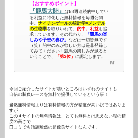
【おすすめポイント】
『競馬大陸』
は58週連続的中してい
る利益に特化した無料情報を毎週公開
中。
ナイチンゲールの統計学×メンデル
の生物学
を取りいれて、
的中、利益
を追
求しています。その代わり、
「競馬の楽
しみや予想の喜び」
などは一切皆無です
（笑）的中のみが欲しい方は是非登録し
てみてください！競馬の楽しみが減ると
いうことで、
「第3位」
に認定します。
今回ご紹介したサイトが凄いところはいずれのサイトも
自信の勝負レースを無料で提供しているという事！
当然無料情報よりは有料情報の方が精度が高い訳ではありま
すが
この４サイトの無料情報は、とても無料とは思えない程の精
度の高さで
口コミでも話題騒然の超優良サイトなんです。