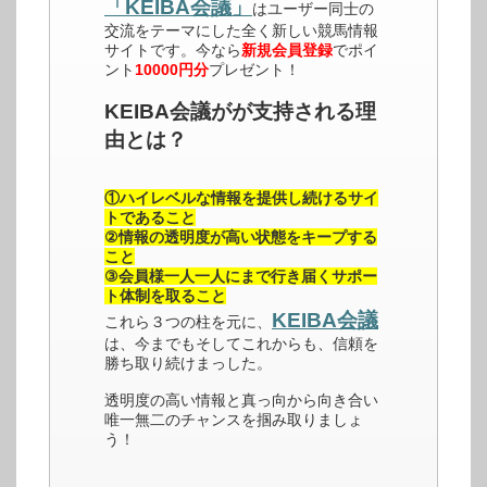
「KEIBA会議」
はユーザー同士の
交流をテーマにした全く新しい競馬情報
サイトです。今なら
新規会員登録
でポイ
ント
10000円分
プレゼント！
KEIBA会議がが支持される理
由とは？
①ハイレベルな情報を提供し続けるサイ
トであること
②情報の透明度が高い状態をキープする
こと
③会員様一人一人にまで行き届くサポー
ト体制を取ること
KEIBA会議
これら３つの柱を元に、
は、今までもそしてこれからも、信頼を
勝ち取り続けまっした。
透明度の高い情報と真っ向から向き合い
唯一無二のチャンスを掴み取りましょ
う！