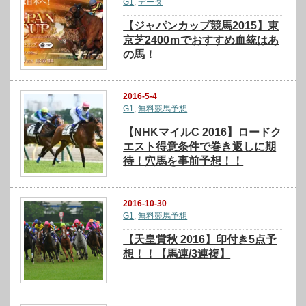
G1
,
データ
【ジャパンカップ競馬2015】東
京芝2400ｍでおすすめ血統はあ
の馬！
2016-5-4
G1
,
無料競馬予想
【NHKマイルC 2016】ロードク
エスト得意条件で巻き返しに期
待！穴馬を事前予想！！
2016-10-30
G1
,
無料競馬予想
【天皇賞秋 2016】印付き5点予
想！！【馬連/3連複】