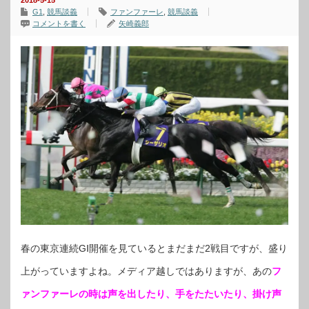
2018-5-15
G1
,
競馬談義
ファンファーレ
,
競馬談義
コメントを書く
矢崎義郎
春の東京連続GⅠ開催を見ているとまだまだ2戦目ですが、盛り
上がっていますよね。メディア越しではありますが、あの
フ
ァンファーレの時は声を出したり、手をたたいたり、掛け声