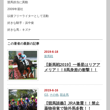
競馬担当に異動
2009年退社
以後フリーライターとして活動
好きな騎手：浜中俊
好きな馬：キズナ
この著者の最新の記事
2019-6-18
新馬戦
【新馬戦2019】一番星はリアア
メリア！！8馬身差の衝撃！！
2019-6-16
G3
,
その他
,
競走馬
【競馬談義】JRA激震！！禁止
薬物発覚で除外馬多数！！