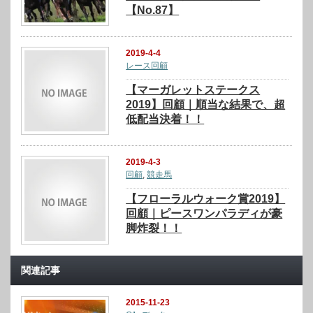
【No.87】
2019-4-4
レース回顧
【マーガレットステークス
2019】回顧｜順当な結果で、超
低配当決着！！
2019-4-3
回顧
,
競走馬
【フローラルウォーク賞2019】
回顧｜ピースワンパラディが豪
脚炸裂！！
関連記事
2015-11-23