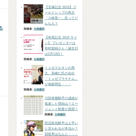
【宝塚記念 2015】ゴ
ールドシップの馬主
「小林英一」氏ってど
んな人？
る
投稿者:
矢崎義郎
【有馬記念 2015 サイ
ン】 プレゼンターは
有村架純さん！誕生日
は2月13日！
投稿者:
矢崎義郎
ミュゼスルタンの馬
主、高橋仁氏の会社
「ミュゼプラチナム」
が倒産間近・・・
投稿者:
矢崎義郎
川田将雅騎手の成績が
低迷した理由は？エー
ジェント制度が原因？
投稿者:
矢崎義郎
田辺裕信騎手は上手い
と言われるが本当か？
回収率はなんと・・・