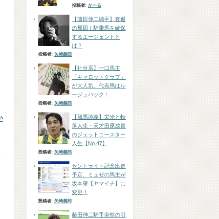
投稿者:
かーる
【藤田伸二騎手】衰退
の原因｜騎乗馬を確保
するエージェントと
は？
投稿者:
矢崎義郎
【社台系】一口馬主
「キャロットクラブ」
が大人気。代表馬はル
ージュバック！
投稿者:
矢崎義郎
か
【競馬談義】栄光と転
落人生・天才田原成貴
のジェットコースター
天
人生【No.47】
投稿者:
矢崎義郎
手
な
セントライト記念出走
予定、ミュゼの馬主が
坂本肇【ヤマイチ】に
変更！
投稿者:
矢崎義郎
藤田伸二騎手突然の引