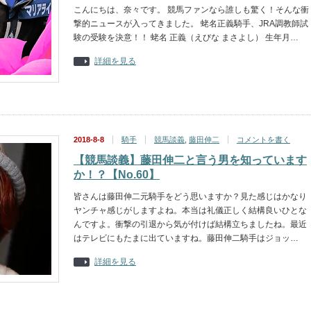
こんにちは、奈々です。 競馬ファンなら誰しも驚く！そんな衝
撃的ニュースが入ってきました。 蛯名正義騎手、JRA調教師試
験の受験を決意！！ 蛯名 正義（えびな まさよし） 生年月…
詳細を見る
2018-8-8
騎手
競馬談義
,
藤田伸二
コメントを書く
【競馬談義】藤田伸二と言う男を知っています
か！？【No.60】
皆さんは藤田伸二元騎手をどう思いますか？見た感じはかなり
ヤンチャ感じがしますよね。本当は礼儀正しく結構良いひとな
んですよ。衝撃の引退から気が付けば結構立ちましたね。最近
はテレビにもたまに出ていますね。藤田伸二騎手はジョッ…
詳細を見る