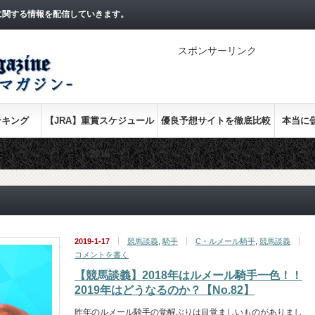
に関する情報を配信していきます。
スポンサーリンク
ンキング
【JRA】重賞スケジュール
優良予想サイトを徹底比較
本当に
2016
2019-1-17
競馬談義
,
騎手
C・ルメール騎手
,
競馬談義
コメントを書く
【競馬談義】2018年はルメール騎手一色！！
2019年はどうなるのか？【No.82】
昨年のルメール騎手の覚醒ぶりは目覚ましいものがありまし