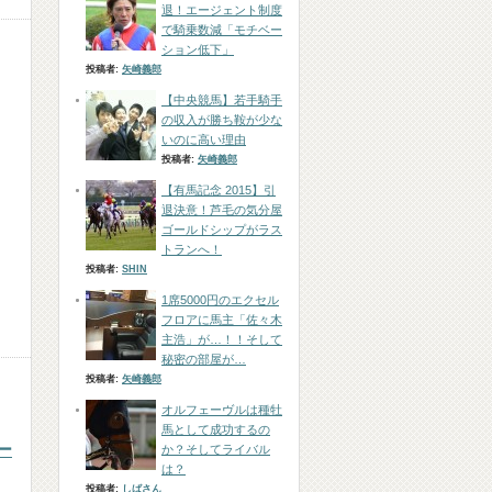
退！エージェント制度
で騎乗数減「モチベー
ション低下」
投稿者:
矢崎義郎
【中央競馬】若手騎手
の収入が勝ち鞍が少な
いのに高い理由
投稿者:
矢崎義郎
【有馬記念 2015】引
退決意！芦毛の気分屋
ゴールドシップがラス
トランへ！
投稿者:
SHIN
1席5000円のエクセル
フロアに馬主「佐々木
主浩」が…！！そして
秘密の部屋が…
投稿者:
矢崎義郎
オルフェーヴルは種牡
馬として成功するの
ー
か？そしてライバル
は？
投稿者:
しばさん