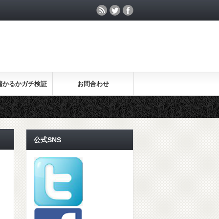
儲かるかガチ検証
お問合わせ
公式SNS