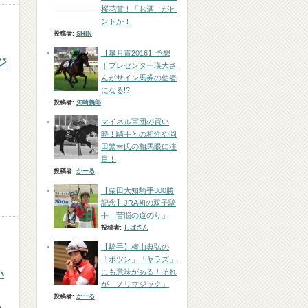
桜花賞！「お酒」がヒ
ントか！
投稿者:
SHIN
【皐月賞2016】予想
ジ
｜プレゼンター瑛大さ
んがサイン馬券の使者
になる!?
投稿者:
矢崎義郎
マイネル軍団の買い
時！騎手との相性や岡
田繁幸氏の相馬眼に注
目！
投稿者:
かーる
【柴田大知騎手300勝
記念】JRA初の双子騎
手「苦悩の道のり」
投稿者:
しばさん
【騎手】横山典弘の
「ポツン」「ヤラズ」
にも意味がある！それ
い
が「ノリマジック」
投稿者:
かーる