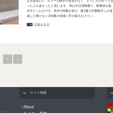
正月競馬にC・ルメール騎手の名前がなく、どうしたのか？と
った人も多かったと思います。実は不注意騎乗で、騎乗停止処
分中だったのです。昨年199勝を挙げ、後1勝で武豊騎手しか達
成した事がない200勝の領域に手が届きかけてい…
詳細を見る
8
»
サイト情報
・About