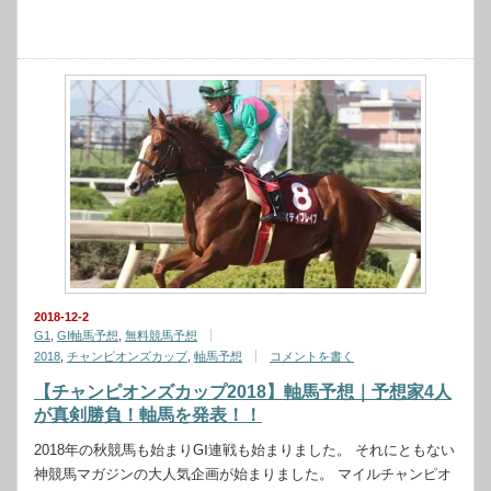
2018-12-2
G1
,
GⅠ軸馬予想
,
無料競馬予想
2018
,
チャンピオンズカップ
,
軸馬予想
コメントを書く
【チャンピオンズカップ2018】軸馬予想｜予想家4人
が真剣勝負！軸馬を発表！！
2018年の秋競馬も始まりGⅠ連戦も始まりました。 それにともない
神競馬マガジンの大人気企画が始まりました。 マイルチャンピオ