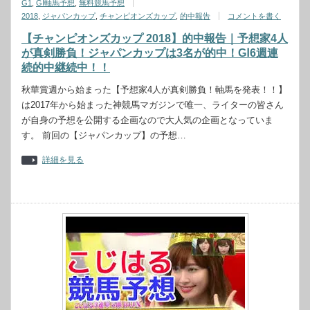
G1
,
GⅠ軸馬予想
,
無料競馬予想
2018
,
ジャパンカップ
,
チャンピオンズカップ
,
的中報告
コメントを書く
【チャンピオンズカップ 2018】的中報告｜予想家4人
が真剣勝負！ジャパンカップは3名が的中！GⅠ6週連
続的中継続中！！
秋華賞週から始まった【予想家4人が真剣勝負！軸馬を発表！！】
は2017年から始まった神競馬マガジンで唯一、ライターの皆さん
が自身の予想を公開する企画なので大人気の企画となっていま
す。 前回の【ジャパンカップ】の予想…
詳細を見る