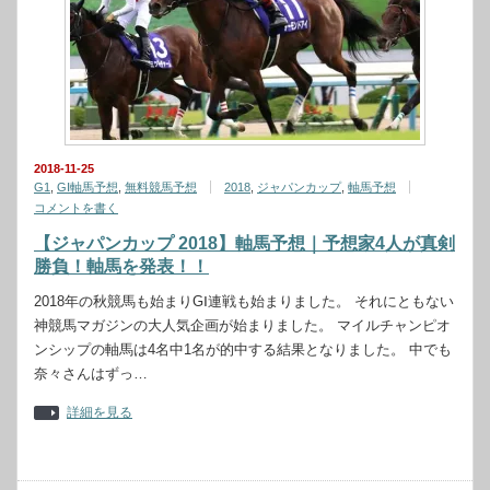
2018-11-25
G1
,
GⅠ軸馬予想
,
無料競馬予想
2018
,
ジャパンカップ
,
軸馬予想
コメントを書く
【ジャパンカップ 2018】軸馬予想｜予想家4人が真剣
勝負！軸馬を発表！！
2018年の秋競馬も始まりGⅠ連戦も始まりました。 それにともない
神競馬マガジンの大人気企画が始まりました。 マイルチャンピオ
ンシップの軸馬は4名中1名が的中する結果となりました。 中でも
奈々さんはずっ…
詳細を見る