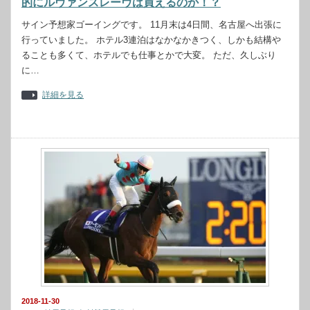
的にルヴァンスレーヴは買えるのか！？
サイン予想家ゴーイングです。 11月末は4日間、名古屋へ出張に
行っていました。 ホテル3連泊はなかなかきつく、しかも結構や
ることも多くて、ホテルでも仕事とかで大変。 ただ、久しぶり
に…
詳細を見る
2018-11-30