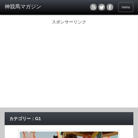
menu
スポンサーリンク
カテゴリー：G1