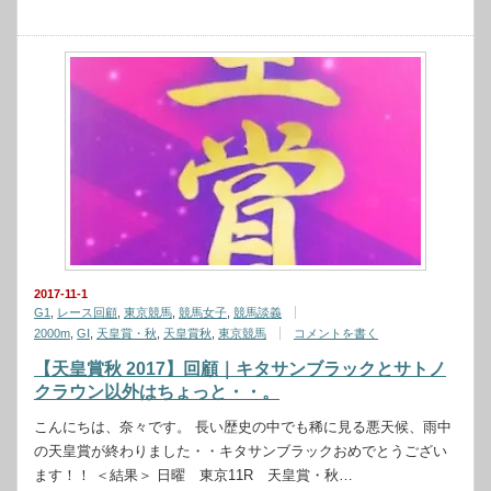
2017-11-1
G1
,
レース回顧
,
東京競馬
,
競馬女子
,
競馬談義
2000m
,
GⅠ
,
天皇賞・秋
,
天皇賞秋
,
東京競馬
コメントを書く
【天皇賞秋 2017】回顧｜キタサンブラックとサトノ
クラウン以外はちょっと・・。
こんにちは、奈々です。 長い歴史の中でも稀に見る悪天候、雨中
の天皇賞が終わりました・・キタサンブラックおめでとうござい
ます！！ ＜結果＞ 日曜 東京11R 天皇賞・秋…