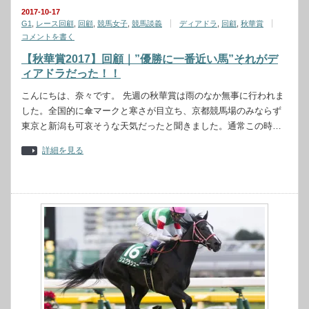
2017-10-17
G1
,
レース回顧
,
回顧
,
競馬女子
,
競馬談義
ディアドラ
,
回顧
,
秋華賞
コメントを書く
【秋華賞2017】回顧｜”優勝に一番近い馬”それがデ
ィアドラだった！！
こんにちは、奈々です。 先週の秋華賞は雨のなか無事に行われま
した。全国的に傘マークと寒さが目立ち、京都競馬場のみならず
東京と新潟も可哀そうな天気だったと聞きました。通常この時…
詳細を見る