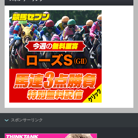
スポンサーリンク