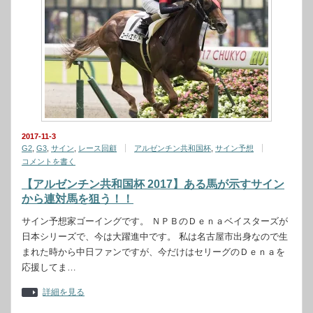
2017-11-3
G2
,
G3
,
サイン
,
レース回顧
アルゼンチン共和国杯
,
サイン予想
コメントを書く
【アルゼンチン共和国杯 2017】ある馬が示すサイン
から連対馬を狙う！！
サイン予想家ゴーイングです。 ＮＰＢのＤｅｎａベイスターズが
日本シリーズで、今は大躍進中です。 私は名古屋市出身なので生
まれた時から中日ファンですが、今だけはセリーグのＤｅｎａを
応援してま…
詳細を見る