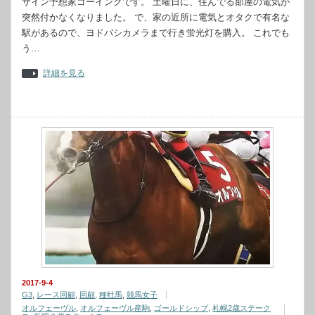
サイン予想家ゴーイングです。 土曜日に、住んでる部屋の電気が
突然付かなくなりました。 で、家の近所に電気とオタクで有名な
駅があるので、ヨドバシカメラまで行き蛍光灯を購入。 これでも
う…
詳細を見る
2017-9-4
G3
,
レース回顧
,
回顧
,
種牡馬
,
競馬女子
オルフェーヴル
,
オルフェーヴル産駒
,
ゴールドシップ
,
札幌2歳ステーク