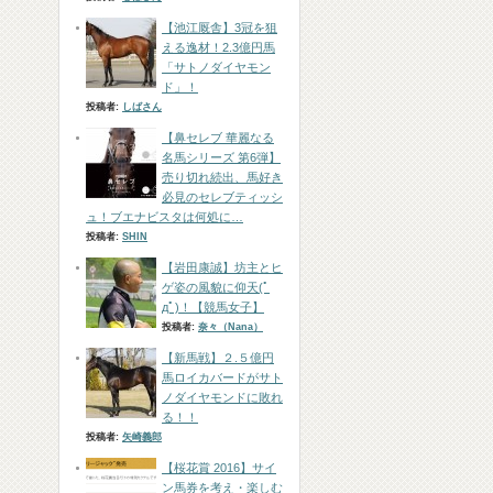
【池江厩舎】3冠を狙
える逸材！2.3億円馬
「サトノダイヤモン
ド」！
投稿者:
しばさん
【鼻セレブ 華麗なる
名馬シリーズ 第6弾】
売り切れ続出、馬好き
必見のセレブティッシ
ュ！ブエナビスタは何処に…
投稿者:
SHIN
【岩田康誠】坊主とヒ
ゲ姿の風貌に仰天(ﾟ
дﾟ)！【競馬女子】
投稿者:
奈々（Nana）
【新馬戦】２.５億円
馬ロイカバードがサト
ノダイヤモンドに敗れ
る！！
投稿者:
矢崎義郎
【桜花賞 2016】サイ
ン馬券を考え・楽しむ