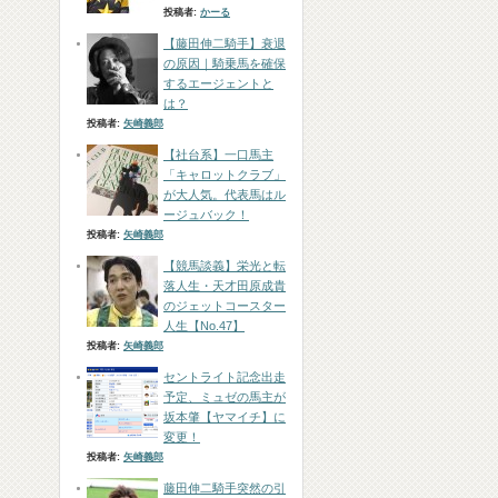
投稿者:
かーる
【藤田伸二騎手】衰退
の原因｜騎乗馬を確保
するエージェントと
は？
投稿者:
矢崎義郎
【社台系】一口馬主
「キャロットクラブ」
が大人気。代表馬はル
ージュバック！
投稿者:
矢崎義郎
【競馬談義】栄光と転
落人生・天才田原成貴
のジェットコースター
人生【No.47】
投稿者:
矢崎義郎
セントライト記念出走
予定、ミュゼの馬主が
坂本肇【ヤマイチ】に
変更！
投稿者:
矢崎義郎
藤田伸二騎手突然の引