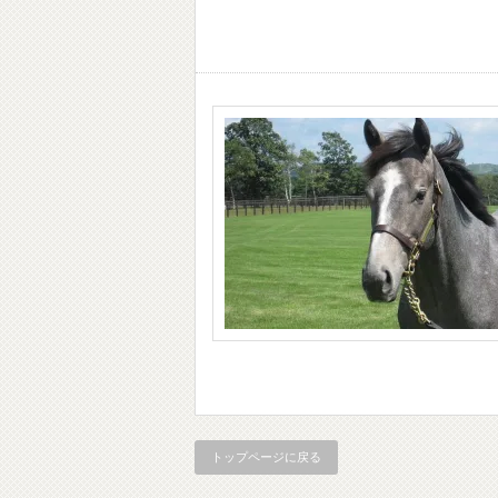
トップページに戻る