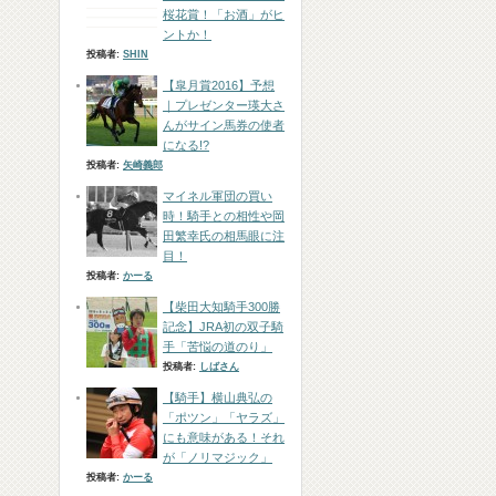
桜花賞！「お酒」がヒ
ントか！
投稿者:
SHIN
【皐月賞2016】予想
｜プレゼンター瑛大さ
んがサイン馬券の使者
になる!?
投稿者:
矢崎義郎
マイネル軍団の買い
時！騎手との相性や岡
田繁幸氏の相馬眼に注
目！
投稿者:
かーる
【柴田大知騎手300勝
記念】JRA初の双子騎
手「苦悩の道のり」
投稿者:
しばさん
【騎手】横山典弘の
「ポツン」「ヤラズ」
にも意味がある！それ
が「ノリマジック」
投稿者:
かーる