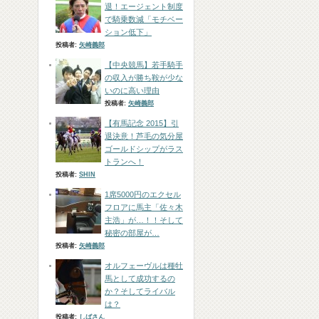
退！エージェント制度
で騎乗数減「モチベー
ション低下」
投稿者:
矢崎義郎
【中央競馬】若手騎手
の収入が勝ち鞍が少な
いのに高い理由
投稿者:
矢崎義郎
【有馬記念 2015】引
退決意！芦毛の気分屋
ゴールドシップがラス
トランへ！
投稿者:
SHIN
1席5000円のエクセル
フロアに馬主「佐々木
主浩」が…！！そして
秘密の部屋が…
投稿者:
矢崎義郎
オルフェーヴルは種牡
馬として成功するの
か？そしてライバル
は？
投稿者:
しばさん