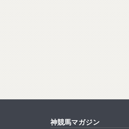
神競馬マガジン