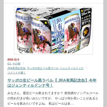
2015-11-5
G1
,
その他
JRA有馬記念缶
,
サッポロ生ビール黒ラベル
,
ジェンティルドンナ
コメントを書く
サッポロ生ビール黒ラベル【 JRA有馬記念缶】今年
はジェンティルドンナ号！
みなさん、最近ビール飲まれてますか？ 発泡酒やノンアルコール
の売れ行きが良いみたいですが、 やっぱり何か良いことがあると
ビールを飲みたいですよね。 私はビールは全…