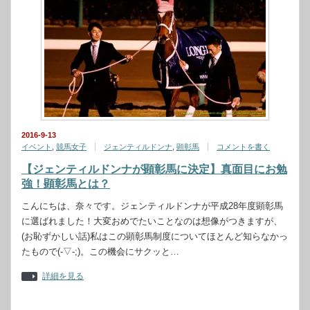
2016-9-13
イベント
,
競馬女子
ジェンティルドンナ
,
顕彰馬
コメントを書く
【ジェンティルドンナが顕彰馬に決定】真面目にお勉
強！顕彰馬とは？
こんにちは、奈々です。ジェンティルドンナが平成28年度顕彰馬
に選ばれました！大変おめでたいことなのは想像がつきますが、
(お恥ずかしい話)私はこの顕彰馬制度についてほとんど知らなかっ
たもので(‐▽‐;)。この機会にサクッと…
詳細を見る