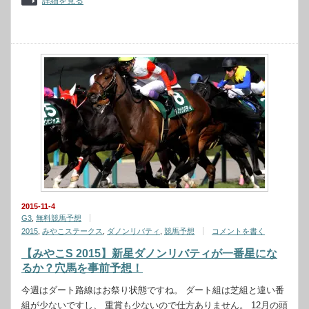
詳細を見る
2015-11-4
G3
,
無料競馬予想
2015
,
みやこステークス
,
ダノンリバティ
,
競馬予想
コメントを書く
【みやこS 2015】新星ダノンリバティが一番星にな
るか？穴馬を事前予想！
今週はダート路線はお祭り状態ですね。 ダート組は芝組と違い番
組が少ないですし、 重賞も少ないので仕方ありません。 12月の頭