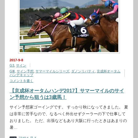
2017-9-8
G3
,
サイン
GⅢ
,
サイン予想
,
サマーマイルシリーズ
,
ダノンリバティ
,
京成杯オータム
ハンデキャップ
コメントを書く
【京成杯オータムハンデ2017】サマーマイルのサイ
ン予想から狙うは3歳馬！
サイン予想家ゴーイングです。 すっかり秋になってきました。 夏
は非常に苦手なので、なるべく外出せずクーラーの下で仕事して
おりました。 ただ、出張などもあり大阪に行ったときはあまりの
暑…