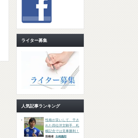
ライター募集
人気記事ランキング
性格が災いして、干さ
れた四位洋文騎手…札
幌記念では見事勝利！
投稿者:
矢崎義郎