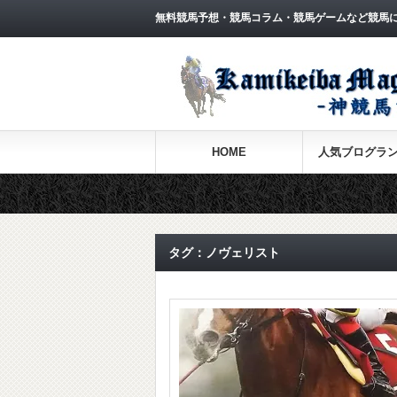
無料競馬予想・競馬コラム・競馬ゲームなど競馬
HOME
人気ブログラ
タグ：ノヴェリスト