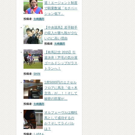
退！エージェント制度
で騎乗数減「モチベー
ション低下」
投稿者:
矢崎義郎
【中央競馬】若手騎手
の収入が勝ち鞍が少な
いのに高い理由
投稿者:
矢崎義郎
【有馬記念 2015】引
退決意！芦毛の気分屋
ゴールドシップがラス
トランへ！
投稿者:
SHIN
1席5000円のエクセル
フロアに馬主「佐々木
主浩」が…！！そして
秘密の部屋が…
投稿者:
矢崎義郎
オルフェーヴルは種牡
馬として成功するの
か？そしてライバル
は？
投稿者:
しばさん