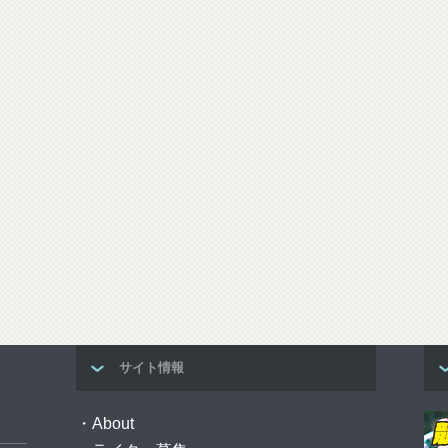
サイト情報
・About