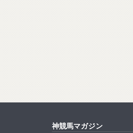
神競馬マガジン