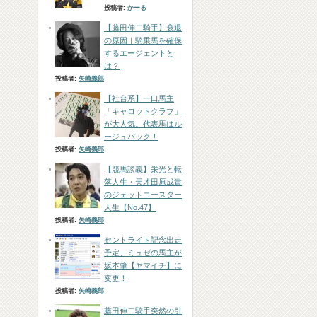
投稿者:
かーる
【藤田伸二騎手】衰退
の原因｜騎乗馬を確保
するエージェントと
は？
投稿者:
矢崎義郎
【社台系】一口馬主
「キャロットクラブ」
が大人気。代表馬はル
ージュバック！
投稿者:
矢崎義郎
【競馬談義】栄光と転
落人生・天才田原成貴
のジェットコースター
人生【No.47】
投稿者:
矢崎義郎
セントライト記念出走
予定、ミュゼの馬主が
坂本肇【ヤマイチ】に
変更！
投稿者:
矢崎義郎
藤田伸二騎手突然の引