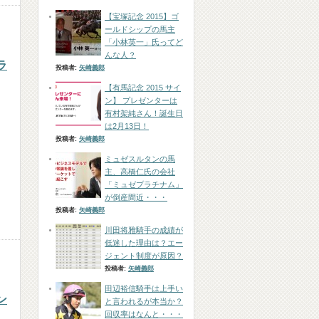
【宝塚記念 2015】ゴ
ールドシップの馬主
「小林英一」氏ってど
んな人？
ラ
投稿者:
矢崎義郎
【有馬記念 2015 サイ
ン】 プレゼンターは
有村架純さん！誕生日
は2月13日！
投稿者:
矢崎義郎
ミュゼスルタンの馬
主、高橋仁氏の会社
「ミュゼプラチナム」
が倒産間近・・・
投稿者:
矢崎義郎
川田将雅騎手の成績が
低迷した理由は？エー
ジェント制度が原因？
投稿者:
矢崎義郎
田辺裕信騎手は上手い
ン
と言われるが本当か？
回収率はなんと・・・