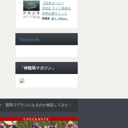
【日本ダービー
2016】サイン馬券は
伊勢志摩サミット
投稿者:
奈々（Nana）
Facebook
「神競馬マガジン」
競馬でプラスになるのか検証してみた！