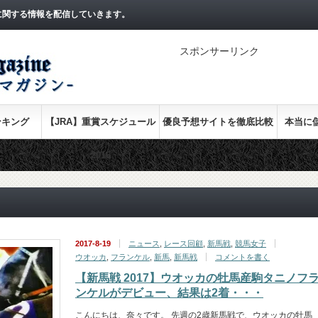
に関する情報を配信していきます。
スポンサーリンク
ンキング
【JRA】重賞スケジュール
優良予想サイトを徹底比較
本当に
2016
2017-8-19
ニュース
,
レース回顧
,
新馬戦
,
競馬女子
ウオッカ
,
フランケル
,
新馬
,
新馬戦
コメントを書く
【新馬戦 2017】ウオッカの牡馬産駒タニノフ
ンケルがデビュー、結果は2着・・・
こんにちは、奈々です。 先週の2歳新馬戦で、ウオッカの牡馬