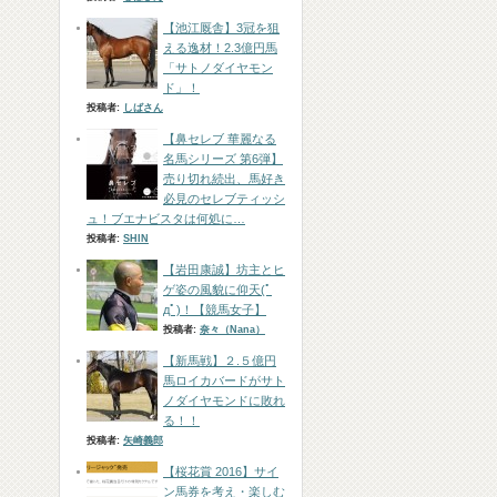
【池江厩舎】3冠を狙
える逸材！2.3億円馬
「サトノダイヤモン
ド」！
投稿者:
しばさん
【鼻セレブ 華麗なる
名馬シリーズ 第6弾】
売り切れ続出、馬好き
必見のセレブティッシ
ュ！ブエナビスタは何処に…
投稿者:
SHIN
【岩田康誠】坊主とヒ
ゲ姿の風貌に仰天(ﾟ
дﾟ)！【競馬女子】
投稿者:
奈々（Nana）
【新馬戦】２.５億円
馬ロイカバードがサト
ノダイヤモンドに敗れ
る！！
投稿者:
矢崎義郎
【桜花賞 2016】サイ
ン馬券を考え・楽しむ