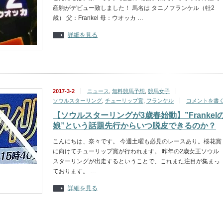
産駒がデビュー致しました！ 馬名は タニノフランケル（牡2
歳） 父：Frankel 母：ウオッカ …
詳細を見る
2017-3-2
ニュース
,
無料競馬予想
,
競馬女子
ソウルスターリング
,
チューリップ賞
,
フランケル
コメントを書
【ソウルスターリングが3歳春始動】”Frankel
娘”という話題先行からいつ脱皮できるのか？
こんにちは、奈々です。 今週土曜も必見のレースあり。桜花賞
に向けてチューリップ賞が行われます。 昨年の2歳女王ソウル
スターリングが出走するということで、これまた注目が集まっ
ております。 …
詳細を見る