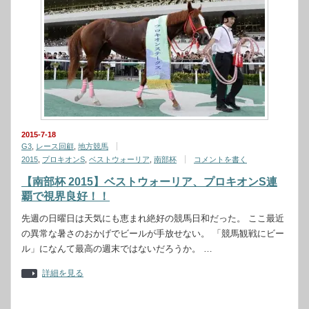
2015-7-18
G3
,
レース回顧
,
地方競馬
2015
,
プロキオンS
,
ベストウォーリア
,
南部杯
コメントを書く
【南部杯 2015】ベストウォーリア、プロキオンS連
覇で視界良好！！
先週の日曜日は天気にも恵まれ絶好の競馬日和だった。 ここ最近
の異常な暑さのおかげでビールが手放せない。 「競馬観戦にビー
ル」になんて最高の週末ではないだろうか。 …
詳細を見る