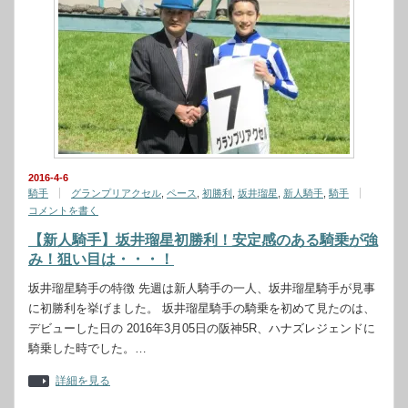
2016-4-6
騎手
グランプリアクセル
,
ペース
,
初勝利
,
坂井瑠星
,
新人騎手
,
騎手
コメントを書く
【新人騎手】坂井瑠星初勝利！安定感のある騎乗が強
み！狙い目は・・・！
坂井瑠星騎手の特徴 先週は新人騎手の一人、坂井瑠星騎手が見事
に初勝利を挙げました。 坂井瑠星騎手の騎乗を初めて見たのは、
デビューした日の 2016年3月05日の阪神5R、ハナズレジェンドに
騎乗した時でした。…
詳細を見る