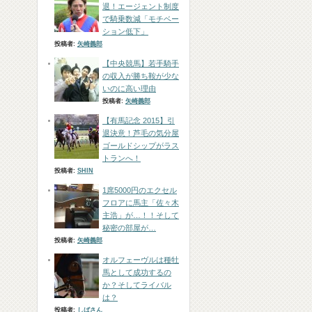
退！エージェント制度
で騎乗数減「モチベー
ション低下」
投稿者:
矢崎義郎
【中央競馬】若手騎手
の収入が勝ち鞍が少な
いのに高い理由
投稿者:
矢崎義郎
【有馬記念 2015】引
退決意！芦毛の気分屋
ゴールドシップがラス
トランへ！
投稿者:
SHIN
1席5000円のエクセル
フロアに馬主「佐々木
主浩」が…！！そして
秘密の部屋が…
投稿者:
矢崎義郎
オルフェーヴルは種牡
馬として成功するの
か？そしてライバル
は？
投稿者:
しばさん