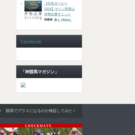
【日本ダービー
2016】サイン馬券は
伊勢志摩サミット
投稿者:
奈々（Nana）
Facebook
「神競馬マガジン」
競馬でプラスになるのか検証してみた！