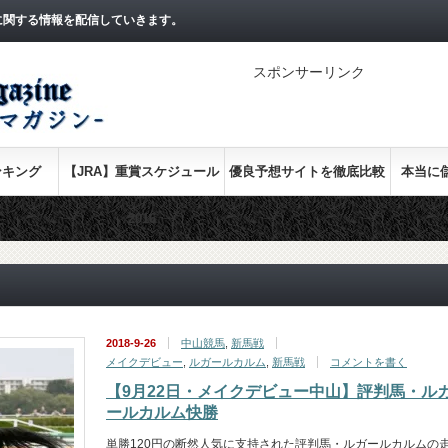
に関する情報を配信していきます。
スポンサーリンク
ンキング
【JRA】重賞スケジュール
優良予想サイトを徹底比較
本当に
2016
2018-9-26
中山競馬
,
新馬戦
メイクデビュー
,
ルガールカルム
,
新馬戦
コメントを書く
【9月22日・メイクデビュー中山】評判馬・ル
ールカルム快勝
単勝120円の断然人気に支持された評判馬・ルガールカルムの