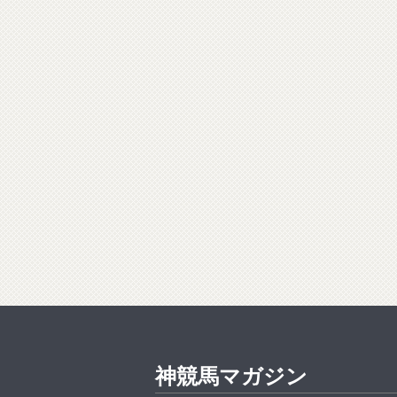
神競馬マガジン