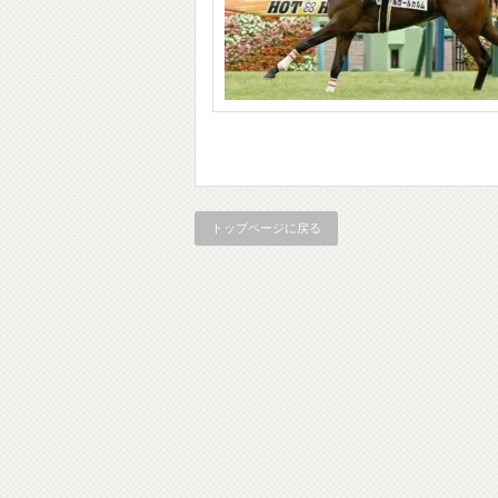
トップページに戻る