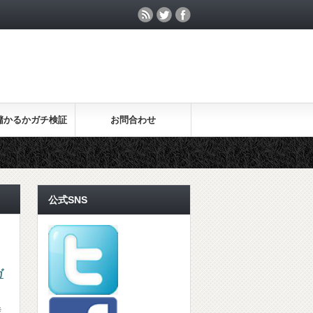
儲かるかガチ検証
お問合わせ
公式SNS
ガ
走