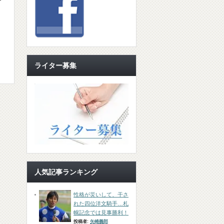
ライター募集
人気記事ランキング
性格が災いして、干さ
れた四位洋文騎手…札
幌記念では見事勝利！
投稿者:
矢崎義郎