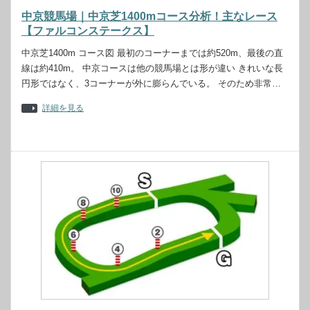
中京競馬場｜中京芝1400mコース分析！主なレース
【ファルコンステークス】
中京芝1400m コース図 最初のコーナーまでは約520m、最後の直
線は約410m。 中京コースは他の競馬場とは形が違い きれいな長
円形ではなく、3コーナーが外に膨らんでいる。 そのため非常…
詳細を見る