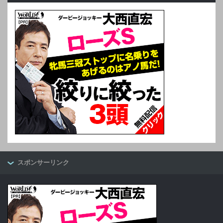
スポンサーリンク