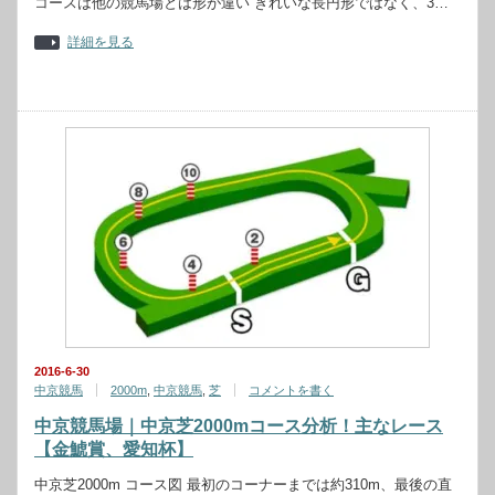
コースは他の競馬場とは形が違い きれいな長円形ではなく、3…
詳細を見る
2016-6-30
中京競馬
2000m
,
中京競馬
,
芝
コメントを書く
中京競馬場｜中京芝2000mコース分析！主なレース
【金鯱賞、愛知杯】
中京芝2000m コース図 最初のコーナーまでは約310m、最後の直