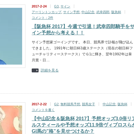
2017-2-24
G3
,
サイン
アーリントンカップ
,
サイン予想
,
中山記念
,
武幸四郎
,
阪急杯
コメント：2件
【阪急杯 2017】今週で引退！武幸四郎騎手を
イン予想から考える！！
サイン予想家ゴーイングです。 本日、競馬界で訃報が飛び込ん
できました。 1991年に朝日杯3歳ステークス（現在の朝日杯フ
ューチャリティーステークス）でＧ1に輝き、翌年1992年は皐
月賞・日…
詳細を見る
2017-2-22
G2
,
無料競馬予想
,
競馬女子
中山記念
,
阪急杯
コメントを書く
【中山記念＆阪急杯 2017】予想オッズ3.0倍リ
ルスティールや予想オッズ11.9倍ヴィブロスら
GⅠ馬の”格”を見せつけるか？