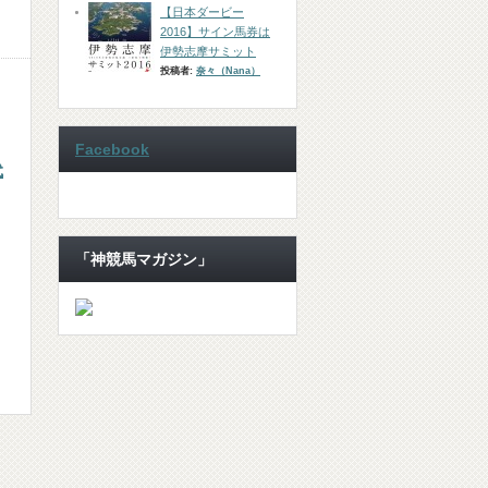
【日本ダービー
2016】サイン馬券は
伊勢志摩サミット
投稿者:
奈々（Nana）
Facebook
代
「神競馬マガジン」