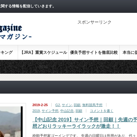
に関する情報を配信していきます。
スポンサーリンク
ンキング
【JRA】重賞スケジュール
優良予想サイトを徹底比較
本当に
2016
2019-2-25
G2
,
サイン
,
回顧
,
無料競馬予想
2019
,
サイン予想
,
中山記念
,
回顧
コメントを書く
【中山記念 2019】サイン予想｜回顧｜先週の
想どおりラッキーライラックが激走！！
枠順予想家ゴーイングです。 先週の日曜日は所用があり、代々