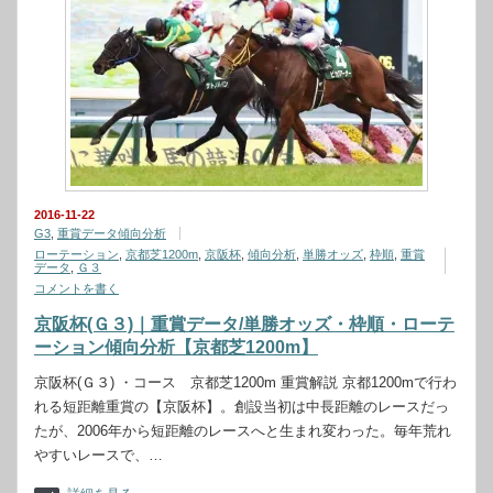
2016-11-22
G3
,
重賞データ傾向分析
ローテーション
,
京都芝1200m
,
京阪杯
,
傾向分析
,
単勝オッズ
,
枠順
,
重賞
データ
,
Ｇ３
コメントを書く
京阪杯(Ｇ３)｜重賞データ/単勝オッズ・枠順・ローテ
ーション傾向分析【京都芝1200m】
京阪杯(Ｇ３) ・コース 京都芝1200m 重賞解説 京都1200mで行わ
れる短距離重賞の【京阪杯】。創設当初は中長距離のレースだっ
たが、2006年から短距離のレースへと生まれ変わった。毎年荒れ
やすいレースで、…