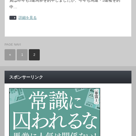
賞は昨年も3連馬券を的中しましたが、今年も馬連・3連複を的
中…
詳細を見る
PAGE NAVI
«
1
2
スポンサーリンク