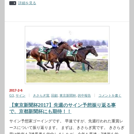
詳細を見る
2017-2-6
G3
,
サイン
きさらぎ賞
,
回顧
,
東京新聞杯
,
的中報告
コメントを書く
【東京新聞杯2017】先週のサイン予想振り返る事
で、京都新聞杯にも期待！！
サイン予想家ゴーイングです。 早速ですが、先週行われた重賞レ
ースについて振り返ります。 まずは、きさらぎ賞です。 きさらぎ