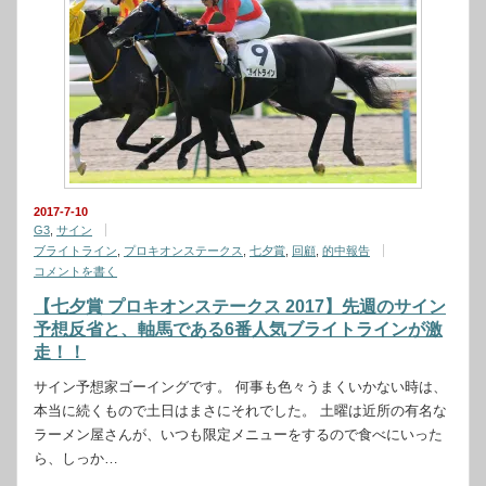
2017-7-10
G3
,
サイン
ブライトライン
,
プロキオンステークス
,
七夕賞
,
回顧
,
的中報告
コメントを書く
【七夕賞 プロキオンステークス 2017】先週のサイン
予想反省と、軸馬である6番人気ブライトラインが激
走！！
サイン予想家ゴーイングです。 何事も色々うまくいかない時は、
本当に続くもので土日はまさにそれでした。 土曜は近所の有名な
ラーメン屋さんが、いつも限定メニューをするので食べにいった
ら、しっか…