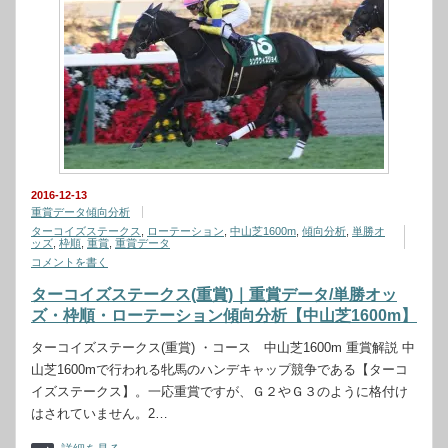
2016-12-13
重賞データ傾向分析
ターコイズステークス
,
ローテーション
,
中山芝1600m
,
傾向分析
,
単勝オ
ッズ
,
枠順
,
重賞
,
重賞データ
コメントを書く
ターコイズステークス(重賞)｜重賞データ/単勝オッ
ズ・枠順・ローテーション傾向分析【中山芝1600m】
ターコイズステークス(重賞) ・コース 中山芝1600m 重賞解説 中
山芝1600mで行われる牝馬のハンデキャップ競争である【ターコ
イズステークス】。一応重賞ですが、Ｇ２やＧ３のように格付け
はされていません。2…