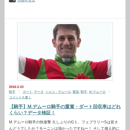
詳細を見る
2016-2-23
騎手
ダート
,
データ
,
ミルコ・デムーロ
,
重賞
,
騎手
,
Ｍ.デムーロ
コメントを書く
【騎手】M.デムーロ騎手の重賞・ダート回収率はどれ
くらい？データ検証！
M.デムーロ騎手の快進撃 久しぶりのG１、フェブラリーSは皆さ
んどうでしたか？モーニンは強かったですねー！ そして個人的に