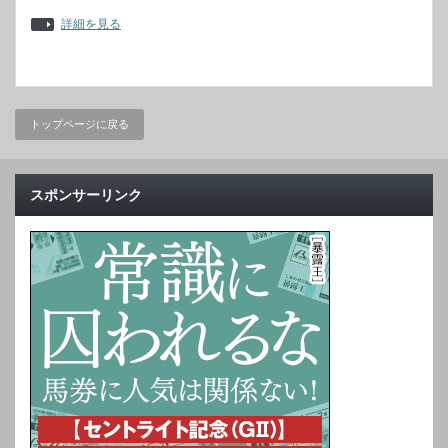
詳細を見る
トップページに戻る
スポンサーリンク