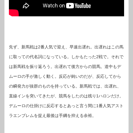
先ず、新馬戦は2番人気で迎え、早速出遅れ。出遅れはこの馬
に取っての代名詞になっている。しかもたった2戦で。それで
は新馬戦を振り返ろう。出遅れて後方からの競馬。道中もデ
ムーロの手が激しく動く。反応が鈍いのだが、反応してから
の瞬発力が抜群のものを持っている。新馬戦では、出遅れ、
直線インを突いてきたが、競馬をしたのは残り1ハロンだけ。
デムーロの仕掛けに反応するとあっと言う間に1番人気アスト
ラエンブレムを捉え最後は手綱を抑える余裕。