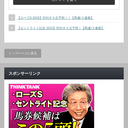
【ローズS 2015】印付き５点予想！！【馬連/３連複】
【セントライト記念 2015】印付き５点予想！【馬連/３連複】
トップページに戻る
スポンサーリンク