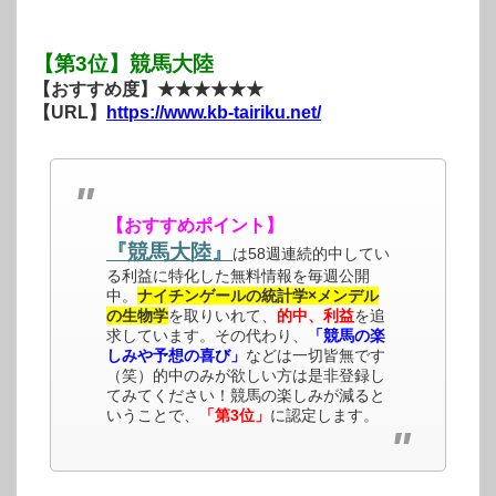
【第3位】競馬大陸
【おすすめ度】★★★★★★
【URL】
https://www.kb-tairiku.net/
【おすすめポイント】
『競馬大陸』
は58週連続的中してい
る利益に特化した無料情報を毎週公開
中。
ナイチンゲールの統計学×メンデル
の生物学
を取りいれて、
的中、利益
を追
求しています。その代わり、
「競馬の楽
しみや予想の喜び」
などは一切皆無です
（笑）的中のみが欲しい方は是非登録し
てみてください！競馬の楽しみが減ると
いうことで、
「第3位」
に認定します。