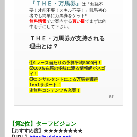
『ＴＨＥ・万馬券』
は「勉強不
要！才能不要！スキル不要！」競馬初心
者でも簡単に万馬券をゲット!!
無料情報
でご案内する
買い目
でまずは的
中を手にして下さい。
ＴＨＥ・万馬券が支持される
理由とは？
①1レース当たりの予算平均5000円！
②100名在籍の多岐に渡る情報網がスゴ
イ！
③コンサルタントによる万馬券獲得
1on1サポート！
④無料コンテンツも充実！
【第2位】ターフビジョン
【おすすめ度】★★★★★★★★