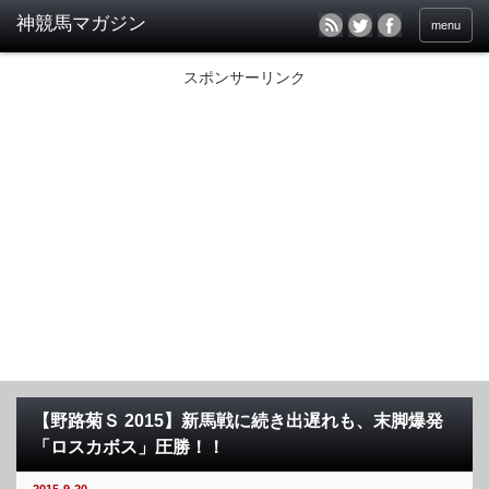
menu
スポンサーリンク
【野路菊Ｓ 2015】新馬戦に続き出遅れも、末脚爆発
「ロスカボス」圧勝！！