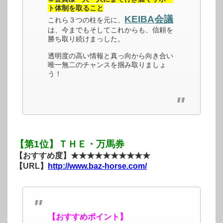
ト体制を取ること
KEIBA会議
これら３つの柱を元に、
は、今までもそしてこれからも、信頼を
勝ち取り続けまっした。
透明度の高い情報と真っ向から向き合い
唯一無二のチャンスを掴み取りましょ
う！
【第1位】ＴＨＥ・万馬券
【おすすめ度】★★★★★★★★★★
【URL】
http://www.baz-horse.com/
【おすすめポイント】