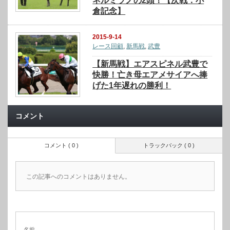
ネルミラノの2頭！【次戦：小
倉記念】
2015-9-14
レース回顧
,
新馬戦
,
武豊
【新馬戦】エアスピネル武豊で
快勝！亡き母エアメサイアへ捧
げた1年遅れの勝利！
コメント
コメント ( 0 )
トラックバック ( 0 )
この記事へのコメントはありません。
名前