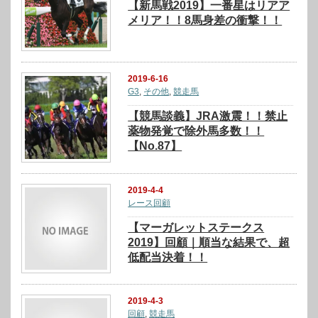
【新馬戦2019】一番星はリアア
メリア！！8馬身差の衝撃！！
2019-6-16
G3
,
その他
,
競走馬
【競馬談義】JRA激震！！禁止
薬物発覚で除外馬多数！！
【No.87】
2019-4-4
レース回顧
【マーガレットステークス
2019】回顧｜順当な結果で、超
低配当決着！！
2019-4-3
回顧
,
競走馬