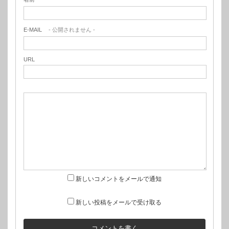
E-MAIL
- 公開されません -
URL
新しいコメントをメールで通知
新しい投稿をメールで受け取る