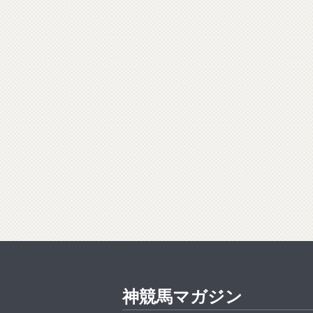
神競馬マガジン