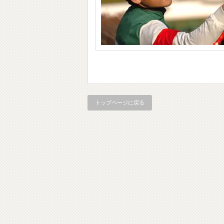
トップページに戻る