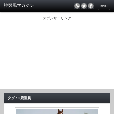
menu
スポンサーリンク
タグ：2歳重賞