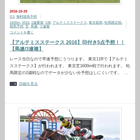
2016-10-29
G3
,
無料競馬予想
1600m
,
2016
,
2歳重賞
,
GⅢ
,
アルテミスステークス
,
東京競馬
,
牝馬限定戦
,
競馬予想
,
芝
,
馬連
,
３連複
コメントを書く
【アルテミスステークス 2016】印付き5点予想！！
【馬連/3連複】
レース当日なので早速予想にうつります。 東京11Rで【アルテミ
スステークス】が行われます。 東京芝1600m戦で行われます。 牝
馬限定の2歳戦なのでデータが少ない分予想はしにくいです。 …
詳細を見る