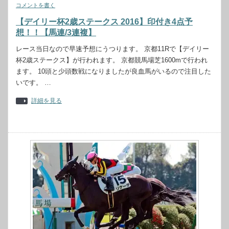
コメントを書く
【デイリー杯2歳ステークス 2016】印付き4点予
想！！【馬連/3連複】
レース当日なので早速予想にうつります。 京都11Rで【デイリー
杯2歳ステークス】が行われます。 京都競馬場芝1600mで行われ
ます。 10頭と少頭数戦になりましたが良血馬がいるので注目した
いです。 …
詳細を見る