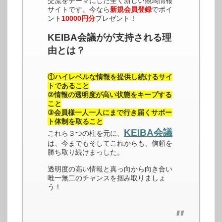
交流をテーマにした全く新しい競馬情報
サイトです。今なら
新規会員登録
でポイ
ント
10000円分
プレゼント！
KEIBA会議がが支持される理
由とは？
①ハイレベルな情報を提供し続けるサイ
トであること
②情報の透明度が高い状態をキープする
こと
③会員様一人一人にまで行き届くサポー
ト体制を取ること
KEIBA会議
これら３つの柱を元に、
は、今までもそしてこれからも、信頼を
勝ち取り続けまっした。
透明度の高い情報と真っ向から向き合い
唯一無二のチャンスを掴み取りましょ
う！