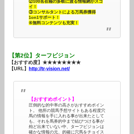
②100名在籍の多岐に渡る情報網がスゴ
イ！
③コンサルタントによる万馬券獲得
1on1サポート！
④無料コンテンツも充実！
【第2位】ターフビジョン
【おすすめ度】★★★★★★★★
【URL】
http://tr-vision.net/
【おすすめポイント】
圧倒的な的中率の高さがおすすめポイン
ト。 他所の競馬予想サイトもある程度穴
馬の情報を手に入れる事が出来たとして
も、それを馬券的中まで結びつける事が
殆ど出来ていない中、ターフビジョンは
確かな情報の元、的確に穴馬をチョイス