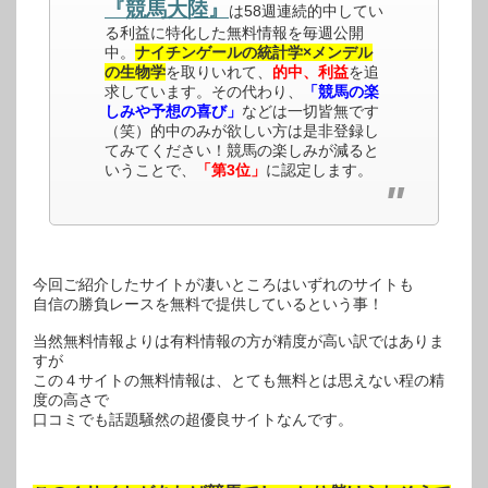
『競馬大陸』
は58週連続的中してい
る利益に特化した無料情報を毎週公開
中。
ナイチンゲールの統計学×メンデル
の生物学
を取りいれて、
的中、利益
を追
求しています。その代わり、
「競馬の楽
しみや予想の喜び」
などは一切皆無です
（笑）的中のみが欲しい方は是非登録し
てみてください！競馬の楽しみが減ると
いうことで、
「第3位」
に認定します。
今回ご紹介したサイトが凄いところはいずれのサイトも
自信の勝負レースを無料で提供しているという事！
当然無料情報よりは有料情報の方が精度が高い訳ではありま
すが
この４サイトの無料情報は、とても無料とは思えない程の精
度の高さで
口コミでも話題騒然の超優良サイトなんです。