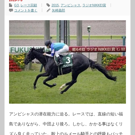
2015-7-5
G3
,
レース回顧
2015
,
アンビシャス
,
ラジオNIKKEI賞
コメントを書く
矢崎義郎
アンビシャスの潜在能力に迫る。レースでは、直線の短い福
島でありながら、中団より後ろ。しかし、かかる事はなくリ
ズム良く走っていた。鞍上のルメール騎手との呼吸もバッチ