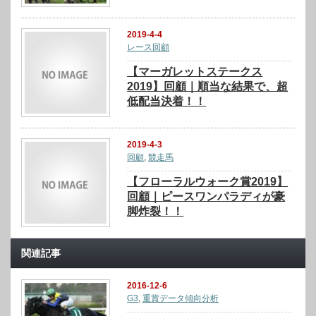
2019-4-4
レース回顧
【マーガレットステークス
2019】回顧｜順当な結果で、超
低配当決着！！
2019-4-3
回顧
,
競走馬
【フローラルウォーク賞2019】
回顧｜ピースワンパラディが豪
脚炸裂！！
関連記事
2016-12-6
G3
,
重賞データ傾向分析