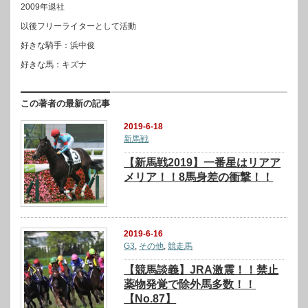
2009年退社
以後フリーライターとして活動
好きな騎手：浜中俊
好きな馬：キズナ
この著者の最新の記事
2019-6-18
新馬戦
【新馬戦2019】一番星はリアア
メリア！！8馬身差の衝撃！！
2019-6-16
G3
,
その他
,
競走馬
【競馬談義】JRA激震！！禁止
薬物発覚で除外馬多数！！
【No.87】