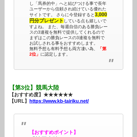
し「馬券的中」へと結びつける事で長年
ユーザーから信頼され続けている優れた
3,000
サイトです。 さらに今登録すると
円分プレゼント
している点も嬉しいで
すよね。 また、毎週自信のある勝負レー
スの3連複を無料で提供してくれるので
まずはこの勝負レースの3連複を無料で
お試しされる事をおすすめします。
無料予想も有料予想も両方凄い為、
「第
2位」
に認定します。
【第3位】競馬大陸
【おすすめ度】★★★★★★
【URL】
https://www.kb-tairiku.net/
【おすすめポイント】