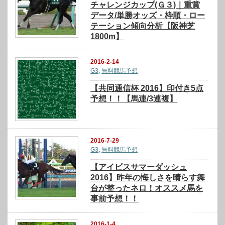
チャレンジカップ(Ｇ３)｜重賞
データ/単勝オッズ・枠順・ロー
テーション傾向分析【阪神芝
1800m】
2016-2-14
G3
,
無料競馬予想
【共同通信杯 2016】印付き5点
予想！！【馬連/3連複】
2016-7-29
G3
,
無料競馬予想
【アイビスサマーダッシュ
2016】昨年の悔しさを晴らす舞
台が整ったネロ！オススメ馬を
事前予想！！
2016-1-4