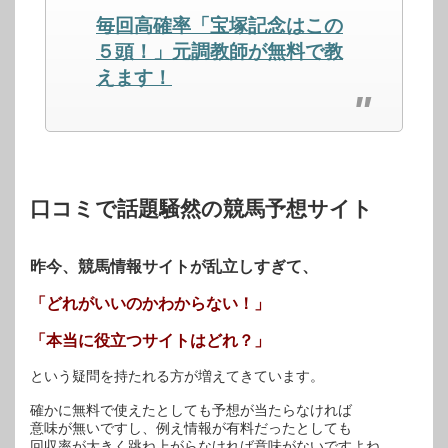
し
ク
し
毎回高確率「宝塚記念はこの
い
し
い
ウ
て
ウ
ィ
く
ィ
５頭！」元調教師が無料で教
ン
だ
ン
ド
さ
ド
えます！
ウ
い
ウ
で
(新
で
開
し
開
き
い
き
ま
ウ
ま
す)
ィ
す)
ン
ド
ウ
で
開
口コミで話題騒然の競馬予想サイト
き
ま
す)
昨今、競馬情報サイトが乱立しすぎて、
「どれがいいのかわからない！」
「本当に役立つサイトはどれ？」
という疑問を持たれる方が増えてきています。
確かに無料で使えたとしても予想が当たらなければ
意味が無いですし、例え情報が有料だったとしても
回収率が大きく跳ね上がらなければ意味がないですよね。