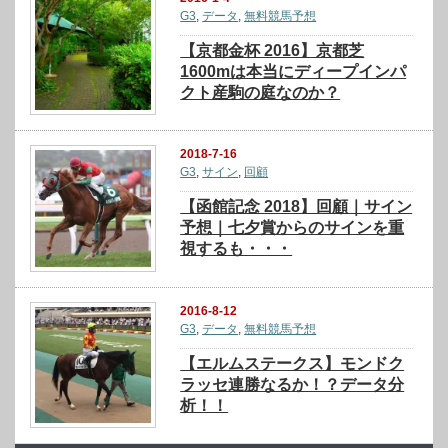
G3
,
データ
,
無料競馬予想
【京都金杯 2016】京都芝
1600mは本当にディープインパ
クト産駒の庭なのか？
2018-7-16
G3
,
サイン
,
回顧
【函館記念 2018】回顧｜サイン
予想｜七夕賞からのサインを重
視するも・・・
2016-8-12
G3
,
データ
,
無料競馬予想
【エルムステークス】モンドク
ラッセ連勝なるか！？データ分
析！！