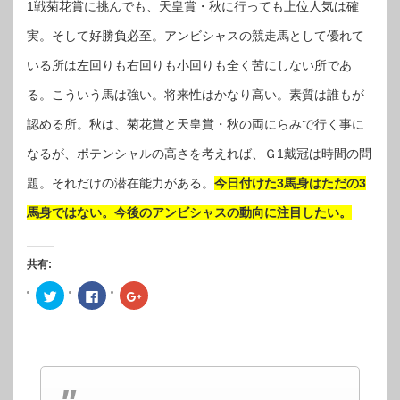
1戦菊花賞に挑んでも、天皇賞・秋に行っても上位人気は確
実。そして好勝負必至。アンビシャスの競走馬として優れて
いる所は左回りも右回りも小回りも全く苦にしない所であ
る。こういう馬は強い。将来性はかなり高い。素質は誰もが
認める所。秋は、菊花賞と天皇賞・秋の両にらみで行く事に
なるが、ポテンシャルの高さを考えれば、Ｇ1戴冠は時間の問
題。それだけの潜在能力がある。
今日付けた3馬身はただの3
馬身ではない。今後のアンビシャスの動向に注目したい。
共有:
ク
Facebook
ク
リ
で
リ
ッ
共
ッ
ク
有
ク
し
す
し
て
る
て
Twitter
に
Google+
で
は
で
共
ク
共
有
リ
有
(新
ッ
(新