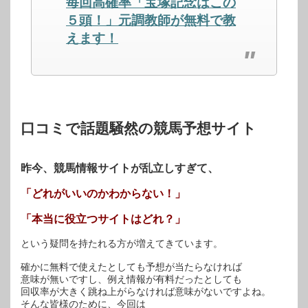
毎回高確率「宝塚記念はこの
い
し
い
ウ
て
ウ
ィ
く
ィ
５頭！」元調教師が無料で教
ン
だ
ン
ド
さ
ド
えます！
ウ
い
ウ
で
(新
で
開
し
開
き
い
き
ま
ウ
ま
す)
ィ
す)
ン
ド
ウ
で
開
口コミで話題騒然の競馬予想サイト
き
ま
す)
昨今、競馬情報サイトが乱立しすぎて、
「どれがいいのかわからない！」
「本当に役立つサイトはどれ？」
という疑問を持たれる方が増えてきています。
確かに無料で使えたとしても予想が当たらなければ
意味が無いですし、例え情報が有料だったとしても
回収率が大きく跳ね上がらなければ意味がないですよね。
そんな皆様のために、今回は