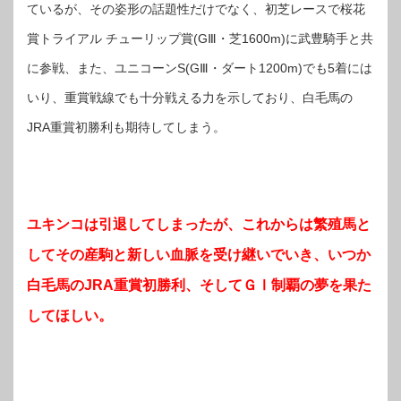
ているが、その姿形の話題性だけでなく、初芝レースで桜花
賞トライアル チューリップ賞(GⅢ・芝1600m)に武豊騎手と共
に参戦、また、ユニコーンS(GⅢ・ダート1200m)でも5着には
いり、重賞戦線でも十分戦える力を示しており、白毛馬の
JRA重賞初勝利も期待してしまう。
ユキンコは引退してしまったが、これからは繁殖馬と
してその産駒と新しい血脈を受け継いでいき、
いつか
白毛馬のJRA重賞初勝利、そしてＧⅠ制覇の夢を果た
してほしい。