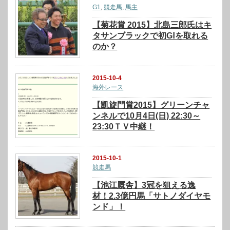
G1
,
競走馬
,
馬主
【菊花賞 2015】北島三郎氏はキ
タサンブラックで初GⅠを取れる
のか？
2015-10-4
海外レース
【凱旋門賞2015】グリーンチャ
ンネルで10月4日(日) 22:30～
23:30ＴＶ中継！
2015-10-1
競走馬
【池江厩舎】3冠を狙える逸
材！2.3億円馬「サトノダイヤモ
ンド」！