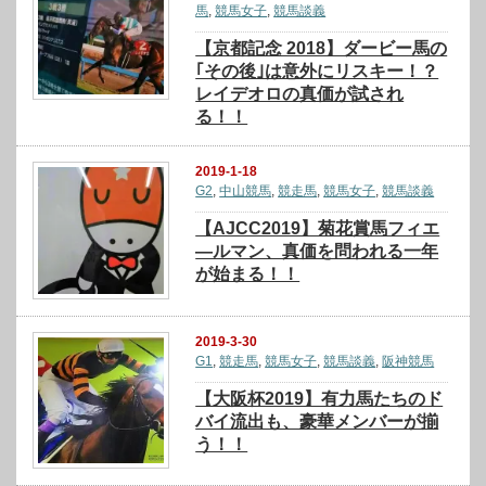
馬
,
競馬女子
,
競馬談義
【京都記念 2018】ダービー馬の
｢その後｣は意外にリスキー！？
レイデオロの真価が試され
る！！
2019-1-18
G2
,
中山競馬
,
競走馬
,
競馬女子
,
競馬談義
【AJCC2019】菊花賞馬フィエ
―ルマン、真価を問われる一年
が始まる！！
2019-3-30
G1
,
競走馬
,
競馬女子
,
競馬談義
,
阪神競馬
【大阪杯2019】有力馬たちのド
バイ流出も、豪華メンバーが揃
う！！