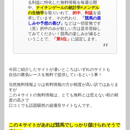
る利益に特化した無料情報を毎週公開
中。
ナイチンゲールの統計学×メンデル
の生物学
を取りいれて、
的中、利益
を追
求しています。その代わり、
「競馬の楽
しみや予想の喜び」
などは一切皆無です
（笑）的中のみが欲しい方は是非登録し
てみてください！競馬の楽しみが減ると
いうことで、
「第3位」
に認定します。
今回ご紹介したサイトが凄いところはいずれのサイトも
自信の勝負レースを無料で提供しているという事！
当然無料情報よりは有料情報の方が精度が高い訳ではありま
すが
この４サイトの無料情報は、とても無料とは思えない程の精
度の高さで
口コミでも話題騒然の超優良サイトなんです。
この４サイトがあれば競馬でしっかり儲けられそうで