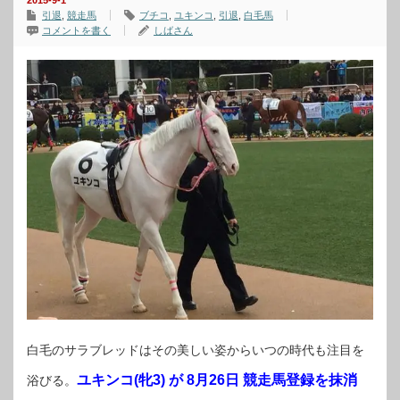
2015-9-1
引退
,
競走馬
ブチコ
,
ユキンコ
,
引退
,
白毛馬
コメントを書く
しばさん
白毛のサラブレッドはその美しい姿からいつの時代も注目を
ユキンコ(牝3) が 8月26日 競走馬登録を抹消
浴びる。