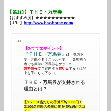
【第1位】ＴＨＥ・万馬券
【おすすめ度】★★★★★★★★★★
【URL】
http://www.baz-horse.com/
【おすすめポイント】
『ＴＨＥ・万馬券』
は「勉強不
要！才能不要！スキル不要！」競馬初心
者でも簡単に万馬券をゲット!!
無料情報
でご案内する
買い目
でまずは的
中を手にして下さい。
ＴＨＥ・万馬券が支持される
理由とは？
①1レース当たりの予算平均5000円！
②100名在籍の多岐に渡る情報網がスゴ
イ！