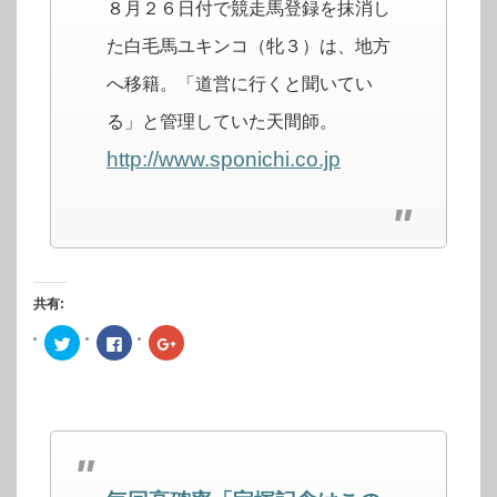
８月２６日付で競走馬登録を抹消し
た白毛馬ユキンコ（牝３）は、地方
へ移籍。「道営に行くと聞いてい
る」と管理していた天間師。
http://www.sponichi.co.jp
共有:
ク
Facebook
ク
リ
で
リ
ッ
共
ッ
ク
有
ク
し
す
し
て
る
て
Twitter
に
Google+
で
は
で
共
ク
共
有
リ
有
(新
ッ
(新
し
ク
し