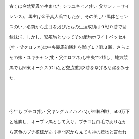
古くは突然変異で生まれた シラユキヒメ(牝・父サンデーサイ
レンス)。馬主は金子真人氏でしたが、その美しい馬体とセン
スのいい名前から注目を浴びたもの生涯成績は９戦０勝で登
録抹消。しかし、繁殖馬となってその産駒ホワイトベッセル
(牡・父クロフネ)は中央競馬初勝利を挙げ１７戦３勝。さらに
その妹・ユキチャン(牝・父クロフネ)も中央で2勝し、地方競
馬でも関東オークス(GⅡ)など交流重賞3勝を挙げる活躍をみせ
た。
今年も ブチコ(牝・父キングカメハメハ)が未勝利戦、500万下
と連勝し、オープン馬として入り。ブチコは白毛でありなが
ら茶色のブチ模様があり専門家から見ても神の産物と言われ