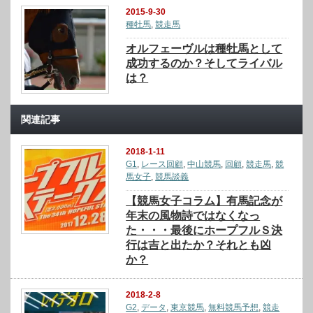
2015-9-30
種牡馬
,
競走馬
オルフェーヴルは種牡馬として
成功するのか？そしてライバル
は？
関連記事
2018-1-11
G1
,
レース回顧
,
中山競馬
,
回顧
,
競走馬
,
競
馬女子
,
競馬談義
【競馬女子コラム】有馬記念が
年末の風物詩ではなくなっ
た・・・最後にホープフルＳ決
行は吉と出たか？それとも凶
か？
2018-2-8
G2
,
データ
,
東京競馬
,
無料競馬予想
,
競走