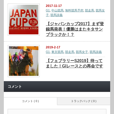
2017-11-17
G1
,
中山競馬
,
無料競馬予想
,
競走馬
,
競馬女
子
,
競馬談義
【ジャパンカップ2017】まず登
録馬発表！優勝はまたキタサン
ブラックか！？
2019-2-17
G1
,
東京競馬
,
競走馬
,
競馬女子
,
競馬談義
【フェブラリーS2019】待って
ました！GⅠレースとの再会です
コメント
コメント ( 0 )
トラックバック ( 0 )