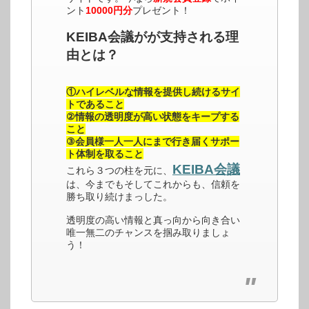
ント
10000円分
プレゼント！
KEIBA会議がが支持される理
由とは？
①ハイレベルな情報を提供し続けるサイ
トであること
②情報の透明度が高い状態をキープする
こと
③会員様一人一人にまで行き届くサポー
ト体制を取ること
KEIBA会議
これら３つの柱を元に、
は、今までもそしてこれからも、信頼を
勝ち取り続けまっした。
透明度の高い情報と真っ向から向き合い
唯一無二のチャンスを掴み取りましょ
う！