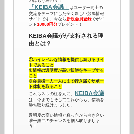
のはもう終わり！
「KEIBA会議」
はユーザー同士の
交流をテーマにした全く新しい競馬情報
サイトです。今なら
新規会員登録
でポイ
ント
10000円分
プレゼント！
KEIBA会議がが支持される理
由とは？
①ハイレベルな情報を提供し続けるサイ
トであること
②情報の透明度が高い状態をキープする
こと
③会員様一人一人にまで行き届くサポー
ト体制を取ること
KEIBA会議
これら３つの柱を元に、
は、今までもそしてこれからも、信頼を
勝ち取り続けまっした。
透明度の高い情報と真っ向から向き合い
唯一無二のチャンスを掴み取りましょ
う！