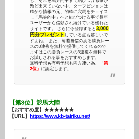
も、それを馬券的中まで結びつける事が
殆ど出来ていない中、ターフビジョンは
確かな情報の元、的確に穴馬をチョイス
し「馬券的中」へと結びつける事で長年
ユーザーから信頼され続けている優れた
3,000
サイトです。 さらに今登録すると
円分プレゼント
している点も嬉しいで
すよね。 また、毎週自信のある勝負レー
スの3連複を無料で提供してくれるので
まずはこの勝負レースの3連複を無料で
お試しされる事をおすすめします。
無料予想も有料予想も両方凄い為、
「第
2位」
に認定します。
【第3位】競馬大陸
【おすすめ度】★★★★★★
【URL】
https://www.kb-tairiku.net/