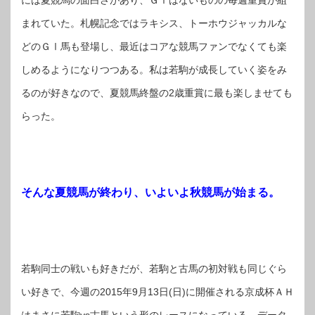
まれていた。札幌記念ではラキシス、トーホウジャッカルな
どのＧⅠ馬も登場し、最近はコアな競馬ファンでなくても楽
しめるようになりつつある。私は若駒が成長していく姿をみ
るのが好きなので、夏競馬終盤の2歳重賞に最も楽しませても
らった。
そんな夏競馬が終わり、いよいよ秋競馬が始まる。
若駒同士の戦いも好きだが、若駒と古馬の初対戦も同じぐら
い好きで、今週の2015年9月13日(日)に開催される京成杯ＡＨ
はまさに若駒vs古馬という形のレースになっている。データ