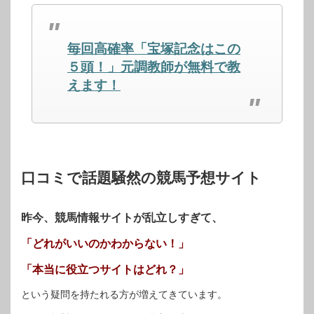
で
は
で
共
ク
共
有
リ
有
(新
ッ
(新
し
ク
し
毎回高確率「宝塚記念はこの
い
し
い
ウ
て
ウ
ィ
く
ィ
５頭！」元調教師が無料で教
ン
だ
ン
ド
さ
ド
えます！
ウ
い
ウ
で
(新
で
開
し
開
き
い
き
ま
ウ
ま
す)
ィ
す)
ン
ド
ウ
で
開
口コミで話題騒然の競馬予想サイト
き
ま
す)
昨今、競馬情報サイトが乱立しすぎて、
「どれがいいのかわからない！」
「本当に役立つサイトはどれ？」
という疑問を持たれる方が増えてきています。