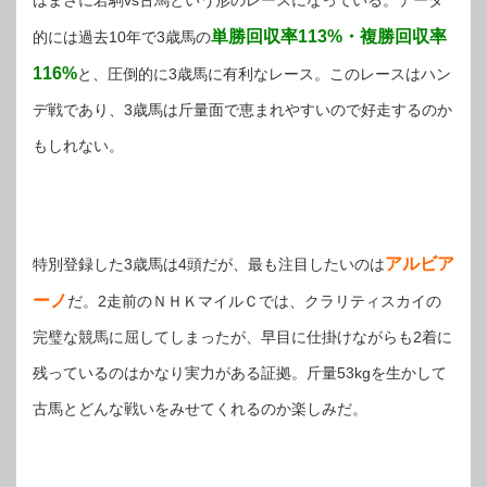
単勝回収率113%・複勝回収率
的には過去10年で3歳馬の
116%
と、圧倒的に3歳馬に有利なレース。このレースはハン
デ戦であり、3歳馬は斤量面で恵まれやすいので好走するのか
もしれない。
アルビア
特別登録した3歳馬は4頭だが、最も注目したいのは
ーノ
だ。2走前のＮＨＫマイルＣでは、クラリティスカイの
完璧な競馬に屈してしまったが、早目に仕掛けながらも2着に
残っているのはかなり実力がある証拠。斤量53kgを生かして
古馬とどんな戦いをみせてくれるのか楽しみだ。