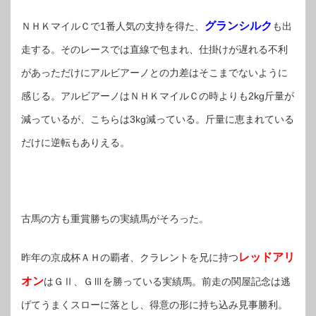
グランシルク
ＮＨＫマイルＣで1番人気の支持を得た、
も出
走する。そのレースでは直線で包まれ、仕掛けが遅れる不利
があっただけにアルビアーノとの力差はそこまでないように
感じる。アルビアーノはＮＨＫマイルＣの時よりも2kg斤量が
減っているが、こちらは3kg減っている。斤量に恵まれている
だけに逆転もありえる。
古馬の方も重賞勝ちの実績馬がそろった。
レッドアリ
昨年の京成杯ＡＨの覇者、クラレントを兄に持つ
オン
はＧⅡ、ＧⅢを勝っている実績馬。前走の関屋記念は逃
げてうまくスローに落とし、得意の形に持ち込み見事勝利。