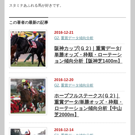
スタミナあふれる馬が好きです。
この著者の最新の記事
2016-12-21
G2
,
重賞データ傾向分析
阪神カップ(Ｇ２)｜重賞データ/
単勝オッズ・枠順・ローテーシ
ョン傾向分析【阪神芝1400m】
2016-12-20
G2
,
重賞データ傾向分析
ホープフルステークス(Ｇ２)｜
重賞データ/単勝オッズ・枠順・
ローテーション傾向分析【中山
芝2000m】
2016-12-14