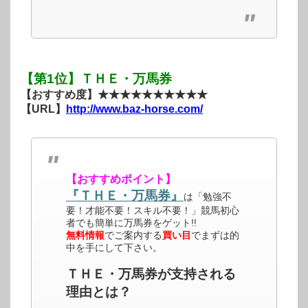
【第1位】ＴＨＥ・万馬券
【おすすめ度】★★★★★★★★★★
【URL】
http://www.baz-horse.com/
【おすすめポイント】
『ＴＨＥ・万馬券』
は「勉強不
要！才能不要！スキル不要！」競馬初心
者でも簡単に万馬券をゲット!!
無料情報
でご案内する
買い目
でまずは的
中を手にして下さい。
ＴＨＥ・万馬券が支持される
理由とは？