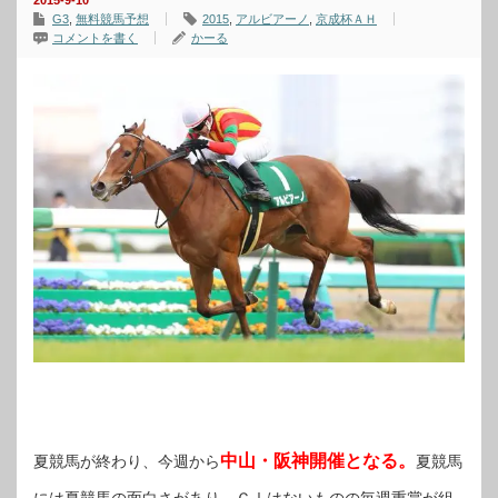
2015-9-10
G3
,
無料競馬予想
2015
,
アルビアーノ
,
京成杯ＡＨ
コメントを書く
かーる
中山・阪神開催となる。
夏競馬が終わり、今週から
夏競馬
には夏競馬の面白さがあり、ＧⅠはないものの毎週重賞が組