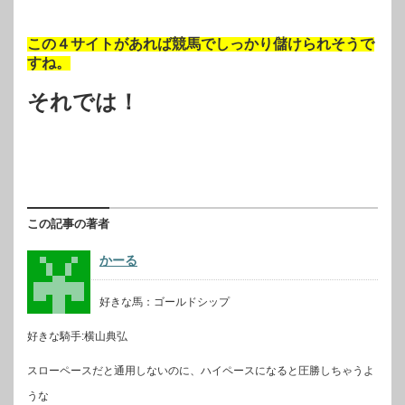
この４サイトがあれば競馬でしっかり儲けられそうで
すね。
それでは！
この記事の著者
かーる
好きな馬：ゴールドシップ
好きな騎手:横山典弘
スローペースだと通用しないのに、ハイペースになると圧勝しちゃうよ
うな