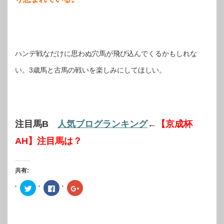
ハンデ戦なだけに思わぬ穴馬が飛び込んでくるかもしれな
い。3歳馬と古馬の戦いを楽しみにしてほしい。
注目馬B
人気ブログランキング
←
【京成杯
AH】注目馬は？
共有:
ク
Facebook
ク
リ
で
リ
ッ
共
ッ
ク
有
ク
し
す
し
て
る
て
Twitter
に
Google+