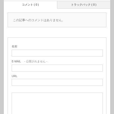
コメント ( 0 )
トラックバック ( 0 )
この記事へのコメントはありません。
名前
E-MAIL
- 公開されません -
URL