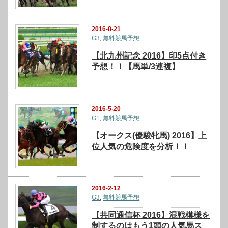
2016-8-21
G3
,
無料競馬予想
【北九州記念 2016】印5点付き
予想！！【馬単/3連複】
2016-5-20
G1
,
無料競馬予想
【オークス(優駿牝馬) 2016】上
位人気の危険度を分析！！
2016-2-12
G3
,
無料競馬予想
【共同通信杯 2016】混戦模様を
制するのはもう1頭の人気馬ス