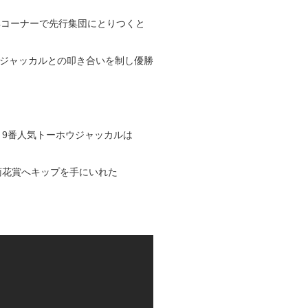
4コーナーで先行集団にとりつくと
ウジャッカルとの叩き合いを制し優勝
 9番人気トーホウジャッカルは
菊花賞へキップを手にいれた