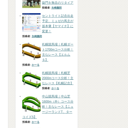
旋門を無念のリタイア
投稿者:
矢崎義郎
セントライト記念出走
予定、ミュゼの馬主が
坂本肇【ヤマイチ】に
変更！
投稿者:
矢崎義郎
札幌競馬場｜札幌ダー
ト1700mコース分析！
主なレース【エルム
Ｓ】
投稿者:
かーる
札幌競馬場｜札幌芝
2000mコース分析！主
なレース【札幌記念】
投稿者:
かーる
中山競馬場｜中山芝
1600m（外）コース分
析！主なレース【ニュ
ージーランドT、ター
コイズS】
投稿者:
かーる