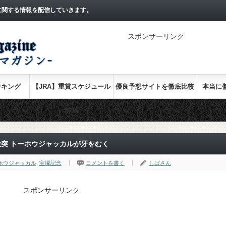
に関する情報を配信していきます。
スポンサーリンク
ンキング
【JRA】重賞スケジュール
優良予想サイトを徹底比較
本当に
2016
激突 トーホウジャッカルが牙をむく
ホウジャッカル
,
宝塚記念
コメントを書く
しばさん
スポンサーリンク