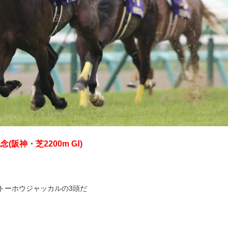
阪神・芝2200m GⅠ)
トーホウジャッカルの3頭だ