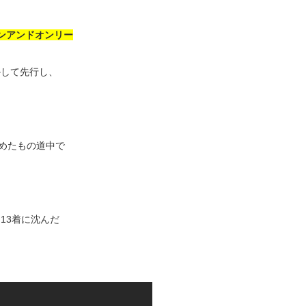
ワンアンドオンリー
かして先行し、
決めたもの道中で
13着に沈んだ