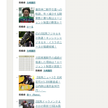
投稿者:
矢崎義郎
藤田伸二騎手引退への
軌跡。年々減少する騎
乗数と勝ち鞍はエージ
ェント制度の弊害か？
投稿者:
かーる
幻の3冠馬フジキセキ
が急逝！キンシャシャ
ノキセキ・イスラボニ
ータが後継候補！
投稿者:
矢崎義郎
川田将雅騎手の成績が
低迷した理由は？エー
ジェント制度が原因？
投稿者:
矢崎義郎
【競馬ニュース】北村
宏司が1,200勝達成！
山内師は過怠金30万
円・・。
投稿者:
奈々（Nana）
2冠馬ドゥラメンテま
さかの骨折で3冠＆凱