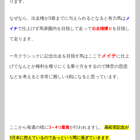
ります。
なぜなら、出走権が3着までに与えられるとなると有力馬は
メ
で仕上げず馬券圏内を目指して走って
を目指し
イチ
出走権獲り
て走ります。
メイチ
一方クラシックに記念出走を目指す馬はここで
に仕上
げてなんとか権利を獲りにくる乗り方をするので陣営の思惑
などを考えると非常に難しい1戦になると思っています。
ここから毎週の様に
が行われますし、
3～4つ重賞
高松宮記念が
。
3月末に控えているのであっという間に過ぎていきます