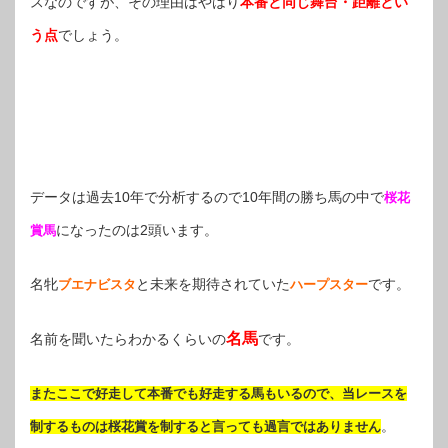
スなのですが、その理由はやはり
本番と同じ舞台・距離とい
う点
でしょう。
データは過去10年で分析するので10年間の勝ち馬の中で
桜花
になったのは2頭います。
賞馬
名牝
と未来を期待されていた
です。
ブエナビスタ
ハープスター
名馬
名前を聞いたらわかるくらいの
です。
またここで好走して本番でも好走する馬もいるので、当レースを
。
制するものは桜花賞を制すると言っても過言ではありません