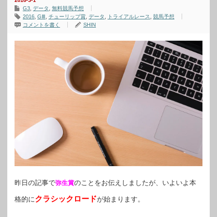
2016-3-1
G3
,
データ
,
無料競馬予想
2016
,
GⅢ
,
チューリップ賞
,
データ
,
トライアルレース
,
競馬予想
コメントを書く
SHIN
昨日の記事で
のことをお伝えしましたが、いよいよ本
弥生賞
クラシックロード
格的に
が始まります。