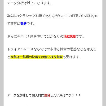
データ分析は以上になります。
3歳馬のクラシック戦線でありながら、この時期の牝馬戦なの
で非常に
です。
難解
さらに今年は１頭を除いてはかなりの
です。
混戦模様
トライアルレースならではの条件と陣営の思惑などを考える
と
も受けます。
今年は一筋縄の決着では無い様な印象
データを加味して個人的に
注目
したい馬はコチラ！！