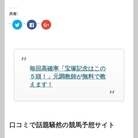
共有:
ク
Facebook
ク
リ
で
リ
ッ
共
ッ
ク
有
ク
し
す
し
て
る
て
Twitter
に
Google+
で
は
で
共
ク
共
有
リ
有
(新
ッ
(新
し
ク
し
毎回高確率「宝塚記念はこの
い
し
い
ウ
て
ウ
ィ
く
ィ
５頭！」元調教師が無料で教
ン
だ
ン
ド
さ
ド
えます！
ウ
い
ウ
で
(新
で
開
し
開
き
い
き
ま
ウ
ま
す)
ィ
す)
ン
ド
ウ
で
開
口コミで話題騒然の競馬予想サイト
き
ま
す)