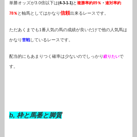
単勝オッズが3.0倍以下は
と
(
4-3-1-1
)
複勝率約89％
・
連対率約
信頼
と軸馬としてはかなり
出来るレースです。
78％
ただあくまでも1番人気の馬の成績が良いだけで他の人気馬は
かなり
しているレースです。
苦戦
配当的にもあまりつく確率は少ないのでしっかり
で
絞りたい
す。
b, 枠と馬番と脚質