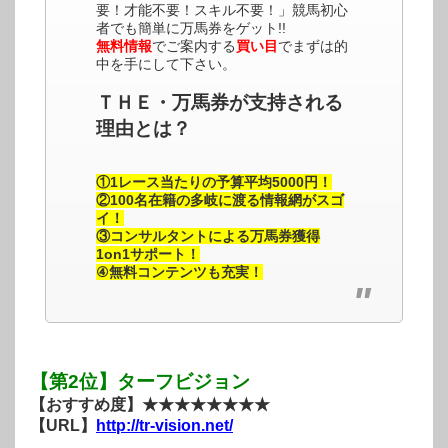
要！才能不要！スキル不要！」競馬初心
者でも簡単に万馬券をゲット!!
無料情報
でご案内する
買い目
でまずは的
中を手にして下さい。
ＴＨＥ・万馬券が支持される
理由とは？
①1レース当たりの予算平均5000円！
②100名在籍の多岐に渡る情報網がスゴ
イ！
③コンサルタントによる万馬券獲得
1on1サポート！
④無料コンテンツも充実！
【第2位】ターフビジョン
【おすすめ度】★★★★★★★★
【URL】
http://tr-vision.net/