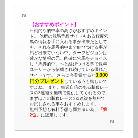
【おすすめポイント】
圧倒的な的中率の高さがおすすめポイン
ト。 他所の競馬予想サイトもある程度穴
馬の情報を手に入れる事が出来たとして
も、それを馬券的中まで結びつける事が
殆ど出来ていない中、ターフビジョンは
確かな情報の元、的確に穴馬をチョイス
し「馬券的中」へと結びつける事で長年
ユーザーから信頼され続けている優れた
3,000
サイトです。 さらに今登録すると
円分プレゼント
している点も嬉しいで
すよね。 また、毎週自信のある勝負レー
スの3連複を無料で提供してくれるので
まずはこの勝負レースの3連複を無料で
お試しされる事をおすすめします。
無料予想も有料予想も両方凄い為、
「第
2位」
に認定します。