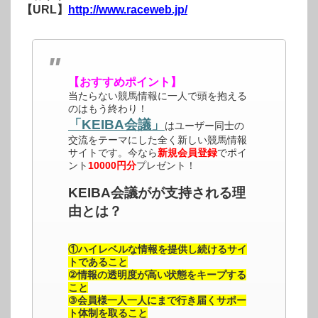
【URL】
http://www.raceweb.jp/
【おすすめポイント】
当たらない競馬情報に一人で頭を抱える
のはもう終わり！
「KEIBA会議」
はユーザー同士の
交流をテーマにした全く新しい競馬情報
サイトです。今なら
新規会員登録
でポイ
ント
10000円分
プレゼント！
KEIBA会議がが支持される理
由とは？
①ハイレベルな情報を提供し続けるサイ
トであること
②情報の透明度が高い状態をキープする
こと
③会員様一人一人にまで行き届くサポー
ト体制を取ること