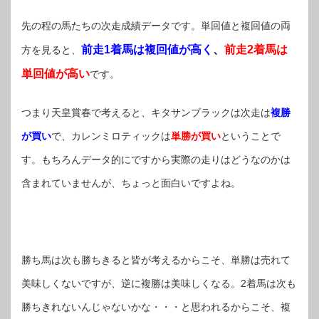
先の程の馬たちの次走成績データです。単回値と複回値の両
前走1着馬は複回値が高く
、
前走2着馬は
方を見ると、
単回値が高い
です。
つまり天皇賞春で考えると、キタサンブラックは次走は
複勝
が買い
で、カレンミロティックは
単勝が買い
ということで
す。もちろんデータ的にですから実際の走りはどうなのかは
含まれていませんが、ちょっと面白いですよね。
勝ち馬は次も勝ちきると皆が考えるからこそ、単勝は売れて
美味しくないですが、逆に複勝は美味しくなる。2着馬は次も
勝ちきれないんじゃないかな・・・と思われるからこそ、複