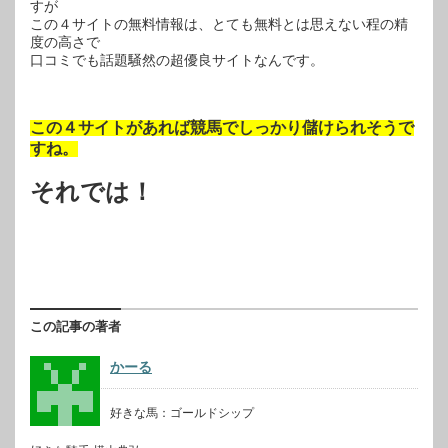
すが
この４サイトの無料情報は、とても無料とは思えない程の精
度の高さで
口コミでも話題騒然の超優良サイトなんです。
この４サイトがあれば競馬でしっかり儲けられそうで
すね。
それでは！
この記事の著者
かーる
好きな馬：ゴールドシップ