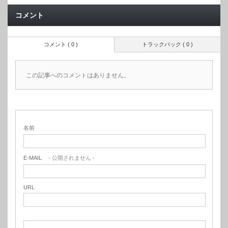
コメント
コメント ( 0 )
トラックバック ( 0 )
この記事へのコメントはありません。
名前
E-MAIL
- 公開されません -
URL