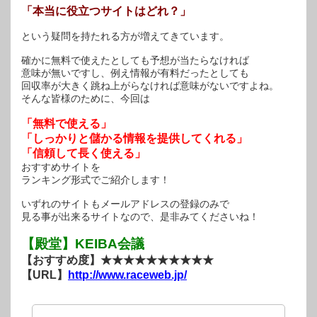
「本当に役立つサイトはどれ？」
という疑問を持たれる方が増えてきています。
確かに無料で使えたとしても予想が当たらなければ
意味が無いですし、例え情報が有料だったとしても
回収率が大きく跳ね上がらなければ意味がないですよね。
そんな皆様のために、今回は
「無料で使える」
「しっかりと儲かる情報を提供してくれる」
「信頼して長く使える」
おすすめサイトを
ランキング形式でご紹介します！
いずれのサイトもメールアドレスの登録のみで
見る事が出来るサイトなので、是非みてくださいね！
【殿堂】KEIBA会議
【おすすめ度】★★★★★★★★★★
【URL】
http://www.raceweb.jp/