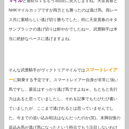
マイル
と連続Ｇ１ももう3回目に突入しますね。天皇賞春と
NHKマイルカップですが両方とも勝ったのは逃げ馬。両レー
ス共に素晴らしい逃げ切り勝ちでした。特に天皇賞春のキタ
サンブラックの逃げ切りは鮮やかでしたねー。武豊騎手は本
当に絶妙なペースに逃げますよね。
スマートレイア
そんな武豊騎手がヴィクトリアマイルでは
ー
に騎乗する予定です。スマートレイアー自身が非常に強い
馬ですし、最近はすっかり逃げ馬ですよねｗ。もともと先行
力はあると思っていましたし、それを記事でもたびたび書い
ていましたが、ここまで逃げれるとは思っていませんでし
た。今までの追い込み戦法はなんだったのか(笑)。末脚自慢の
追込み馬が逃げ馬になったという時点でもう注目しないわけ