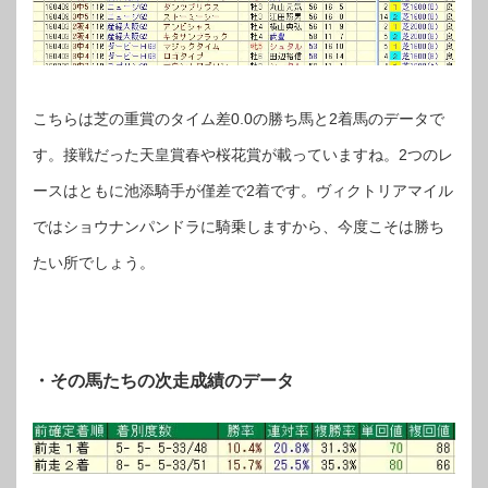
こちらは芝の重賞のタイム差0.0の勝ち馬と2着馬のデータで
す。接戦だった天皇賞春や桜花賞が載っていますね。2つのレ
ースはともに池添騎手が僅差で2着です。ヴィクトリアマイル
ではショウナンパンドラに騎乗しますから、今度こそは勝ち
たい所でしょう。
・その馬たちの次走成績のデータ