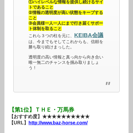
①ハイレベルな情報を提供し続けるサイ
トであること
②情報の透明度が高い状態をキープする
こと
③会員様一人一人にまで行き届くサポー
ト体制を取ること
KEIBA会議
これら３つの柱を元に、
は、今までもそしてこれからも、信頼を
勝ち取り続けまっした。
透明度の高い情報と真っ向から向き合い
唯一無二のチャンスを掴み取りましょ
う！
【第1位】ＴＨＥ・万馬券
【おすすめ度】★★★★★★★★★★
【URL】
http://www.baz-horse.com/