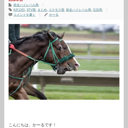
2016-8-12
前走ハイレベル馬
8月13日
,
STV賞
,
まとめ
,
コスモス賞
,
前走ハイレベル馬
,
注目馬
コメントを書く
かーる
こんにちは。かーるです！