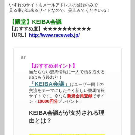
いずれのサイトもメールアドレスの登録のみで
見る事が出来るサイトなので、是非みてくださいね！
【殿堂】KEIBA会議
【おすすめ度】★★★★★★★★★★
【URL】
http://www.raceweb.jp/
【おすすめポイント】
当たらない競馬情報に一人で頭を抱える
のはもう終わり！
「KEIBA会議」
はユーザー同士の
交流をテーマにした全く新しい競馬情報
サイトです。今なら
新規会員登録
でポイ
ント
10000円分
プレゼント！
KEIBA会議がが支持される理
由とは？