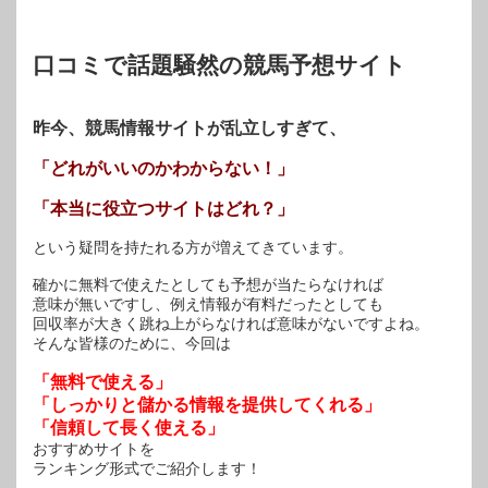
ン
ド
ウ
で
開
口コミで話題騒然の競馬予想サイト
き
ま
す)
昨今、競馬情報サイトが乱立しすぎて、
「どれがいいのかわからない！」
「本当に役立つサイトはどれ？」
という疑問を持たれる方が増えてきています。
確かに無料で使えたとしても予想が当たらなければ
意味が無いですし、例え情報が有料だったとしても
回収率が大きく跳ね上がらなければ意味がないですよね。
そんな皆様のために、今回は
「無料で使える」
「しっかりと儲かる情報を提供してくれる」
「信頼して長く使える」
おすすめサイトを
ランキング形式でご紹介します！