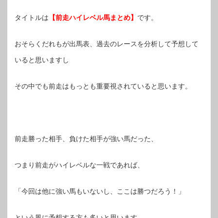
タイトルは
【前走ハイレベル馬まとめ】
です。
おそらくだれもが出馬表、過去のレースを分析して予想して
いると思いますし
その中でも前走はもっとも重要視されていると思います。
前走勝った相手、負けた相手が強い馬だった、
つまり前走がハイレベルな一戦であれば、
「今回は他に強い馬もいないし、ここは勝つだろう！」
という風に予想する方も多いと思います。