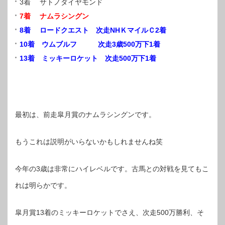
3着 サトノダイヤモンド
7着 ナムラシングン
8着 ロードクエスト 次走NHＫマイルＣ2着
10着 ウムブルフ 次走3歳500万下1着
13着 ミッキーロケット 次走500万下1着
最初は、前走皐月賞のナムラシングンです。
もうこれは説明がいらないかもしれませんね笑
今年の3歳は非常にハイレベルです。古馬との対戦を見てもこ
れは明らかです。
皐月賞13着のミッキーロケットでさえ、次走500万勝利、そ