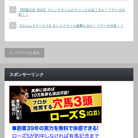
【関屋記念 2016】マジックタイムがマジックを起こすか！？データ分
析！！
【エルムステークス】モンドクラッセ連勝なるか！？データ分析！！
トップページに戻る
スポンサーリンク