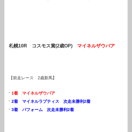
札幌10R コスモス賞(2歳OP)
マイネルザウバア
【前走レース 2歳新馬】
1着 マイネルザウバア
2着 マイネルラプティス 次走未勝利2着
3着 パフォーム 次走未勝利2着