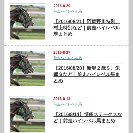
2016-8-20
前走ハイレベル馬
【2016/08/21】阿賀野川特別、
村上特別など｜前走ハイレベル
馬まとめ
2016-8-27
前走ハイレベル馬
【2016/08/28】新潟２歳Ｓ、朱
鷺Ｓなど｜前走ハイレベル馬ま
とめ
2016-8-13
前走ハイレベル馬
【2016/8/14】博多ステークスな
ど｜前走ハイレベル馬まとめ