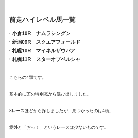
前走ハイレベル馬一覧
小倉10R ナムラシングン
新潟09R スクエアフォールド
札幌10R マイネルザウバア
札幌11R スターオブペルシャ
こちらの4頭です。
基本的に芝の特別戦から選び出しました。
8レースほどから探しましたが、見つかったのは4頭。
意外と「おっ！」というレースは少ないものです。