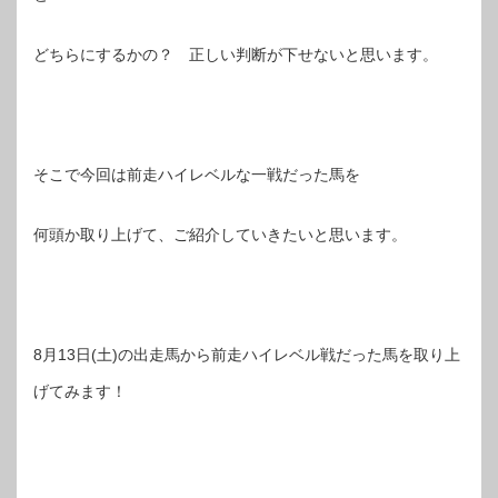
どちらにするかの？ 正しい判断が下せないと思います。
そこで今回は前走ハイレベルな一戦だった馬を
何頭か取り上げて、ご紹介していきたいと思います。
8月13日(土)の出走馬から前走ハイレベル戦だった馬を取り上
げてみます！