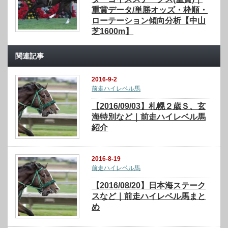
重賞データ/単勝オッズ・枠順・
ローテーション傾向分析【中山
芝1600m】
関連記事
2016-9-2
前走ハイレベル馬
【2016/09/03】札幌２歳Ｓ、玄
海特別など｜前走ハイレベル馬
紹介
2016-8-19
前走ハイレベル馬
【2016/08/20】日本海ステーク
スなど｜前走ハイレベル馬まと
め