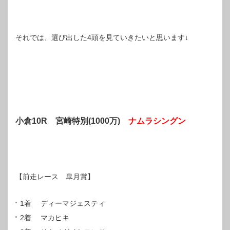
それでは、選び出した4頭を見ていきたいと思います↓
小倉10R 宮崎特別(1000万)
ナムラシングン
【前走レース 皐月賞】
1着 ディーマジェスティ
2着 マカヒキ