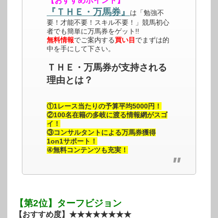
【おすすめポイント】
『ＴＨＥ・万馬券』
は「勉強不
要！才能不要！スキル不要！」競馬初心
者でも簡単に万馬券をゲット!!
無料情報
でご案内する
買い目
でまずは的
中を手にして下さい。
ＴＨＥ・万馬券が支持される
理由とは？
①1レース当たりの予算平均5000円！
②100名在籍の多岐に渡る情報網がスゴ
イ！
③コンサルタントによる万馬券獲得
1on1サポート！
④無料コンテンツも充実！
【第2位】ターフビジョン
【おすすめ度】★★★★★★★★