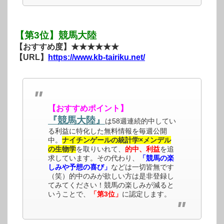
【第3位】競馬大陸
【おすすめ度】★★★★★★
【URL】
https://www.kb-tairiku.net/
【おすすめポイント】
『競馬大陸』
は58週連続的中してい
る利益に特化した無料情報を毎週公開
中。
ナイチンゲールの統計学×メンデル
の生物学
を取りいれて、
的中、利益
を追
求しています。その代わり、
「競馬の楽
しみや予想の喜び」
などは一切皆無です
（笑）的中のみが欲しい方は是非登録し
てみてください！競馬の楽しみが減ると
いうことで、
「第3位」
に認定します。