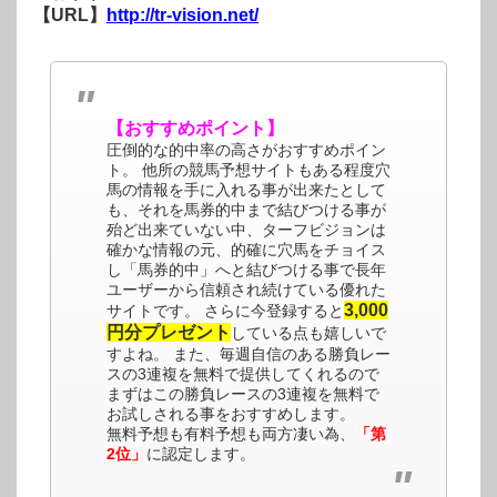
【URL】
http://tr-vision.net/
【おすすめポイント】
圧倒的な的中率の高さがおすすめポイン
ト。 他所の競馬予想サイトもある程度穴
馬の情報を手に入れる事が出来たとして
も、それを馬券的中まで結びつける事が
殆ど出来ていない中、ターフビジョンは
確かな情報の元、的確に穴馬をチョイス
し「馬券的中」へと結びつける事で長年
ユーザーから信頼され続けている優れた
3,000
サイトです。 さらに今登録すると
円分プレゼント
している点も嬉しいで
すよね。 また、毎週自信のある勝負レー
スの3連複を無料で提供してくれるので
まずはこの勝負レースの3連複を無料で
お試しされる事をおすすめします。
無料予想も有料予想も両方凄い為、
「第
2位」
に認定します。