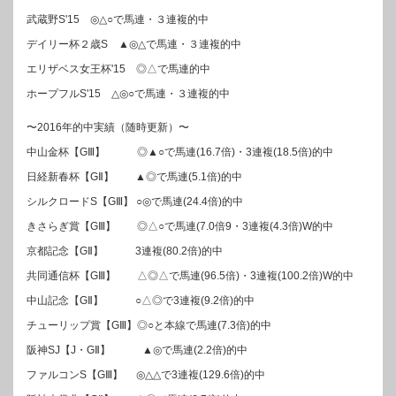
武蔵野S'15 ◎△○で馬連・３連複的中
デイリー杯２歳S ▲◎△で馬連・３連複的中
エリザベス女王杯'15 ◎△で馬連的中
ホープフルS'15 △◎○で馬連・３連複的中
〜2016年的中実績（随時更新）〜
中山金杯【GⅢ】 ◎▲○で馬連(16.7倍)・3連複(18.5倍)的中
日経新春杯【GⅡ】 ▲◎で馬連(5.1倍)的中
シルクロードS【GⅢ】 ○◎で馬連(24.4倍)的中
きさらぎ賞【GⅢ】 ◎△○で馬連(7.0倍9・3連複(4.3倍)W的中
京都記念【GⅡ】 3連複(80.2倍)的中
共同通信杯【GⅢ】 △◎△で馬連(96.5倍)・3連複(100.2倍)W的中
中山記念【GⅡ】 ○△◎で3連複(9.2倍)的中
チューリップ賞【GⅢ】◎○と本線で馬連(7.3倍)的中
阪神SJ【J・GⅡ】 ▲◎で馬連(2.2倍)的中
ファルコンS【GⅢ】 ◎△△で3連複(129.6倍)的中