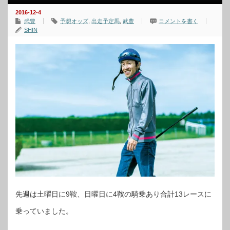
2016-12-4
武豊
予想オッズ
,
出走予定馬
,
武豊
コメントを書く
SHIN
先週は土曜日に9鞍、日曜日に4鞍の騎乗あり合計13レースに
乗っていました。