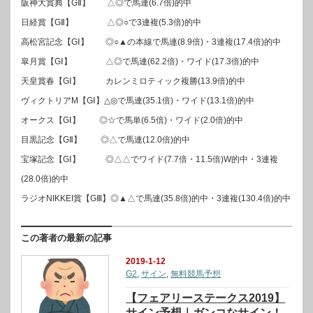
阪神大賞典【GⅡ】 △◎で馬連(6.7倍)的中
日経賞【GⅡ】 △◎○で3連複(5.3倍)的中
高松宮記念【GⅠ】 ◎○▲の本線で馬連(8.9倍)・3連複(17.4倍)的中
皐月賞【GⅠ】 △◎で馬連(62.2倍)・ワイド(17.3倍)的中
天皇賞春【GⅠ】 カレンミロティック複勝(13.9倍)的中
ヴィクトリアM【GⅠ】△◎で馬連(35.1倍)・ワイド(13.1倍)的中
オークス【GⅠ】 ◎☆で馬単(6.5倍)・ワイド(2.0倍)的中
目黒記念【GⅡ】 ◎△で馬連(12.0倍)的中
宝塚記念【GⅠ】 ◎△△でワイド(7.7倍・11.5倍)W的中・3連複
(28.0倍)的中
ラジオNIKKEI賞【GⅢ】◎▲△で馬連(35.8倍)的中・3連複(130.4倍)的中
この著者の最新の記事
2019-1-12
G2
,
サイン
,
無料競馬予想
【フェアリーステークス2019】
サイン予想｜ガンコなサイン！