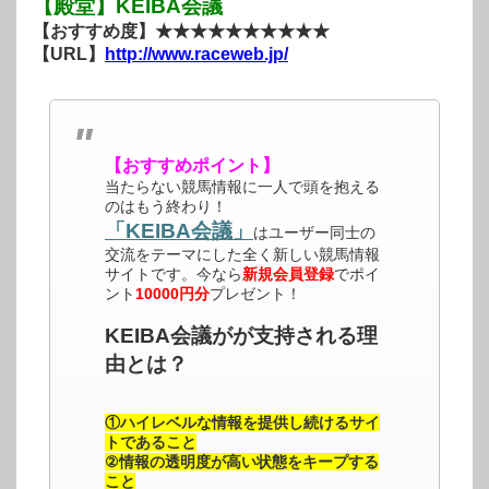
【殿堂】KEIBA会議
【おすすめ度】★★★★★★★★★★
【URL】
http://www.raceweb.jp/
【おすすめポイント】
当たらない競馬情報に一人で頭を抱える
のはもう終わり！
「KEIBA会議」
はユーザー同士の
交流をテーマにした全く新しい競馬情報
サイトです。今なら
新規会員登録
でポイ
ント
10000円分
プレゼント！
KEIBA会議がが支持される理
由とは？
①ハイレベルな情報を提供し続けるサイ
トであること
②情報の透明度が高い状態をキープする
こと