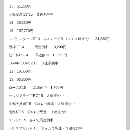
'15 51,230円
宝塚記念'13 '15 ３連系的中
'13 26,330円
'15 157,770円
スプリンターズS'14 ◎スノードラゴンで３連複的中 24,230円
阪神JF'14 馬連的中 13,200円
朝日杯FS'14 馬連的中 13,560円
JAPAN CUP'12'13 ３連系的中
'12 16,650円
'13 63,800円
ローズS'15 馬連的中 1,760円
サウジアラビアRC'15 ３連複的中
京都大賞典’15 ◎○▲で馬連・３連複的中
南部杯'15 ◎○▲で馬連・３連複的中
スワンS'15 ◎▲で馬連的中
JBCスプリント'15 ◎▲△で馬連・３連複的中