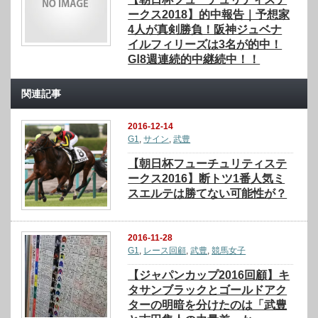
ークス2018】的中報告｜予想家
4人が真剣勝負！阪神ジュベナ
イルフィリーズは3名が的中！
GⅠ8週連続的中継続中！！
関連記事
2016-12-14
G1
,
サイン
,
武豊
【朝日杯フューチュリティステ
ークス2016】断トツ1番人気ミ
スエルテは勝てない可能性が？
2016-11-28
G1
,
レース回顧
,
武豊
,
競馬女子
【ジャパンカップ2016回顧】キ
タサンブラックとゴールドアク
ターの明暗を分けたのは「武豊