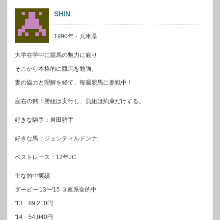
SHIN
1990年・兵庫県
大学在学中に競馬の魅力に嵌り
そこから本格的に競馬を勉強。
妻の協力と理解を経て、毎週競馬に参戦中！
座右の銘：勝組は実行し、負組は約束だけする。
好きな騎手：岩田騎手
好きな馬：ジェンティルドンナ
ベストレース：12年JC
主な的中実績
ダービー'13〜'15 ３連系全的中
'13 89,210円
'14 54,940円