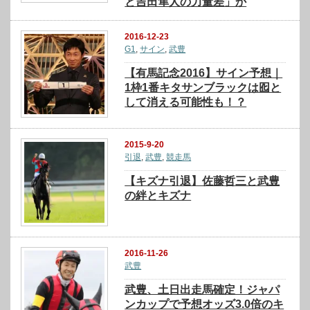
と吉田隼人の力量差」か
2016-12-23
G1
,
サイン
,
武豊
【有馬記念2016】サイン予想｜
1枠1番キタサンブラックは囮と
して消える可能性も！？
2015-9-20
引退
,
武豊
,
競走馬
【キズナ引退】佐藤哲三と武豊
の絆とキズナ
2016-11-26
武豊
武豊、土日出走馬確定！ジャパ
ンカップで予想オッズ3.0倍のキ