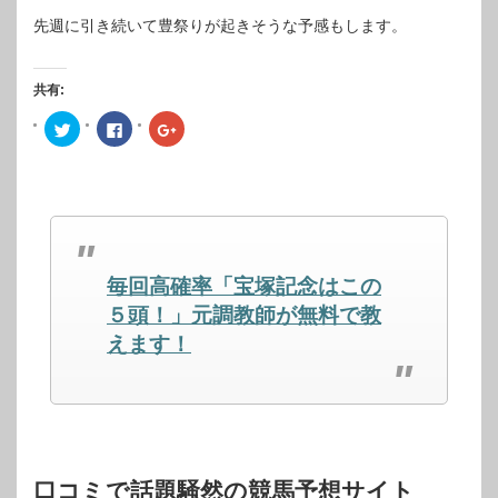
先週に引き続いて豊祭りが起きそうな予感もします。
共有:
ク
Facebook
ク
リ
で
リ
ッ
共
ッ
ク
有
ク
し
す
し
て
る
て
Twitter
に
Google+
で
は
で
共
ク
共
有
リ
有
(新
ッ
(新
し
ク
し
毎回高確率「宝塚記念はこの
い
し
い
ウ
て
ウ
ィ
く
ィ
５頭！」元調教師が無料で教
ン
だ
ン
ド
さ
ド
えます！
ウ
い
ウ
で
(新
で
開
し
開
き
い
き
ま
ウ
ま
す)
ィ
す)
ン
ド
ウ
で
開
口コミで話題騒然の競馬予想サイト