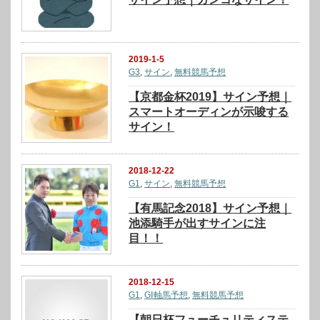
2019-1-5
G3
,
サイン
,
無料競馬予想
【京都金杯2019】サイン予想｜
スマートオーディンが示唆する
サイン！
2018-12-22
G1
,
サイン
,
無料競馬予想
【有馬記念2018】サイン予想｜
池添騎手が出すサインに注
目！！
2018-12-15
G1
,
GⅠ軸馬予想
,
無料競馬予想
【朝日杯フューチュリティステ