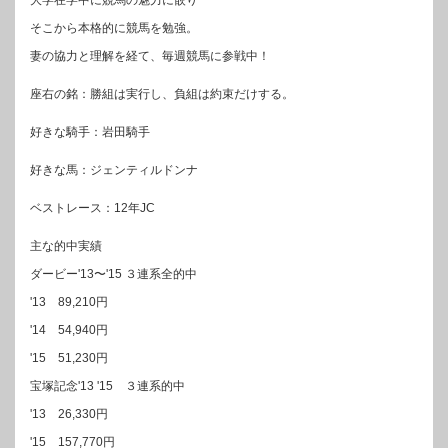
そこから本格的に競馬を勉強。
妻の協力と理解を経て、毎週競馬に参戦中！
座右の銘：勝組は実行し、負組は約束だけする。
好きな騎手：岩田騎手
好きな馬：ジェンティルドンナ
ベストレース：12年JC
主な的中実績
ダービー'13〜'15 ３連系全的中
'13 89,210円
'14 54,940円
'15 51,230円
宝塚記念'13 '15 ３連系的中
'13 26,330円
'15 157,770円