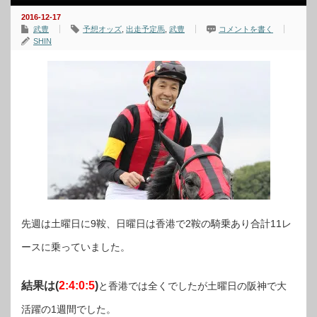
2016-12-17
武豊
予想オッズ
,
出走予定馬
,
武豊
コメントを書く
SHIN
先週は土曜日に9鞍、日曜日は香港で2鞍の騎乗あり合計11レ
ースに乗っていました。
結果は(
2:4:0:5
)
と香港では全くでしたが土曜日の阪神で大
活躍の1週間でした。