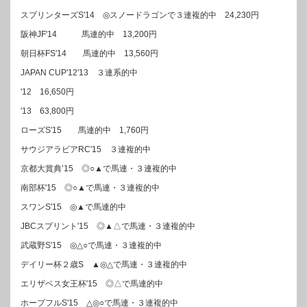
スプリンターズS'14 ◎スノードラゴンで３連複的中 24,230円
阪神JF'14 馬連的中 13,200円
朝日杯FS'14 馬連的中 13,560円
JAPAN CUP'12'13 ３連系的中
'12 16,650円
'13 63,800円
ローズS'15 馬連的中 1,760円
サウジアラビアRC'15 ３連複的中
京都大賞典’15 ◎○▲で馬連・３連複的中
南部杯'15 ◎○▲で馬連・３連複的中
スワンS'15 ◎▲で馬連的中
JBCスプリント'15 ◎▲△で馬連・３連複的中
武蔵野S'15 ◎△○で馬連・３連複的中
デイリー杯２歳S ▲◎△で馬連・３連複的中
エリザベス女王杯'15 ◎△で馬連的中
ホープフルS'15 △◎○で馬連・３連複的中