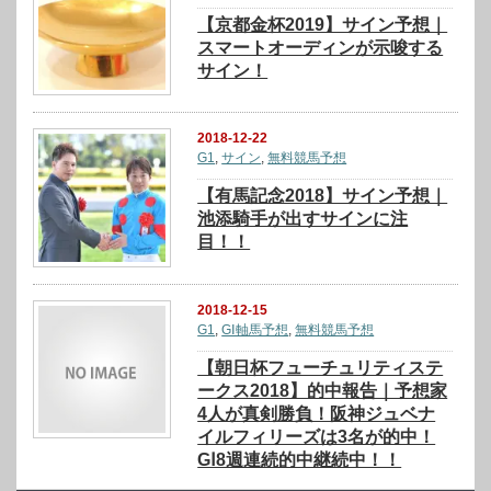
【京都金杯2019】サイン予想｜
スマートオーディンが示唆する
サイン！
2018-12-22
G1
,
サイン
,
無料競馬予想
【有馬記念2018】サイン予想｜
池添騎手が出すサインに注
目！！
2018-12-15
G1
,
GⅠ軸馬予想
,
無料競馬予想
【朝日杯フューチュリティステ
ークス2018】的中報告｜予想家
4人が真剣勝負！阪神ジュベナ
イルフィリーズは3名が的中！
GⅠ8週連続的中継続中！！