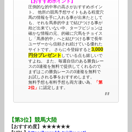
【おすすめポイント】
圧倒的な的中率の高さがおすすめポイン
ト。 他所の競馬予想サイトもある程度穴
馬の情報を手に入れる事が出来たとして
も、それを馬券的中まで結びつける事が
殆ど出来ていない中、ターフビジョンは
確かな情報の元、的確に穴馬をチョイス
し「馬券的中」へと結びつける事で長年
ユーザーから信頼され続けている優れた
3,000
サイトです。 さらに今登録すると
円分プレゼント
している点も嬉しいで
すよね。 また、毎週自信のある勝負レー
スの3連複を無料で提供してくれるので
まずはこの勝負レースの3連複を無料で
お試しされる事をおすすめします。
無料予想も有料予想も両方凄い為、
「第
2位」
に認定します。
【第3位】競馬大陸
【おすすめ度】★★★★★★