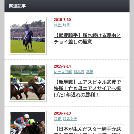
関連記事
2015-7-30
武豊
,
騎手
【武豊騎手】勝ち続ける理由と
チョイ差しの極意
2015-9-14
レース回顧
,
新馬戦
,
武豊
【新馬戦】エアスピネル武豊で
快勝！亡き母エアメサイアへ捧
げた1年遅れの勝利！
2016-7-13
武豊
,
競馬女子
【日本が生んだスター騎手☆武