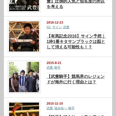
豊】圧倒的人気と知名度の所以
を考える
2016-12-23
G1
,
サイン
,
武豊
【有馬記念2016】サイン予想｜
1枠1番キタサンブラックは囮と
して消える可能性も！？
2015-8-21
武豊
,
騎手
【武豊騎手】競馬界のレジェン
ドが海外に行く理由とは？
2015-11-10
武豊
,
福永祐一
,
騎手