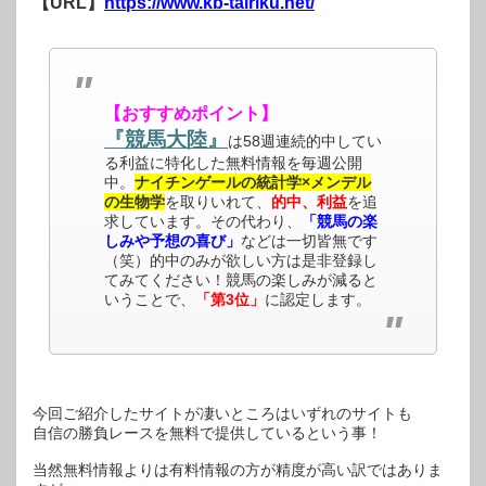
【URL】
https://www.kb-tairiku.net/
【おすすめポイント】
『競馬大陸』
は58週連続的中してい
る利益に特化した無料情報を毎週公開
中。
ナイチンゲールの統計学×メンデル
の生物学
を取りいれて、
的中、利益
を追
求しています。その代わり、
「競馬の楽
しみや予想の喜び」
などは一切皆無です
（笑）的中のみが欲しい方は是非登録し
てみてください！競馬の楽しみが減ると
いうことで、
「第3位」
に認定します。
今回ご紹介したサイトが凄いところはいずれのサイトも
自信の勝負レースを無料で提供しているという事！
当然無料情報よりは有料情報の方が精度が高い訳ではありま