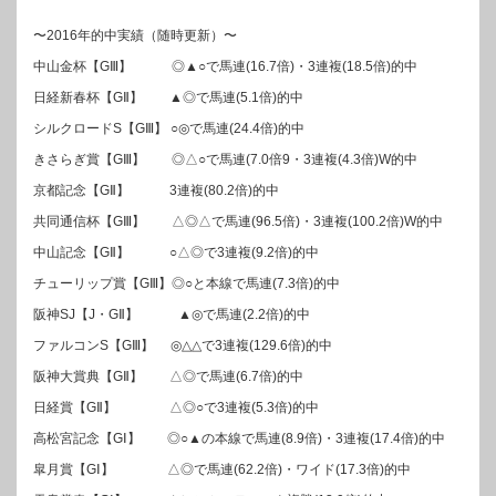
〜2016年的中実績（随時更新）〜
中山金杯【GⅢ】 ◎▲○で馬連(16.7倍)・3連複(18.5倍)的中
日経新春杯【GⅡ】 ▲◎で馬連(5.1倍)的中
シルクロードS【GⅢ】 ○◎で馬連(24.4倍)的中
きさらぎ賞【GⅢ】 ◎△○で馬連(7.0倍9・3連複(4.3倍)W的中
京都記念【GⅡ】 3連複(80.2倍)的中
共同通信杯【GⅢ】 △◎△で馬連(96.5倍)・3連複(100.2倍)W的中
中山記念【GⅡ】 ○△◎で3連複(9.2倍)的中
チューリップ賞【GⅢ】◎○と本線で馬連(7.3倍)的中
阪神SJ【J・GⅡ】 ▲◎で馬連(2.2倍)的中
ファルコンS【GⅢ】 ◎△△で3連複(129.6倍)的中
阪神大賞典【GⅡ】 △◎で馬連(6.7倍)的中
日経賞【GⅡ】 △◎○で3連複(5.3倍)的中
高松宮記念【GⅠ】 ◎○▲の本線で馬連(8.9倍)・3連複(17.4倍)的中
皐月賞【GⅠ】 △◎で馬連(62.2倍)・ワイド(17.3倍)的中