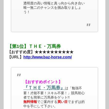
透明度の高い情報と真っ向から向き合い
唯一無二のチャンスを掴み取りましょ
う！
【第1位】ＴＨＥ・万馬券
【おすすめ度】★★★★★★★★★★
【URL】
http://www.baz-horse.com/
【おすすめポイント】
『ＴＨＥ・万馬券』
は「勉強不
要！才能不要！スキル不要！」競馬初心
者でも簡単に万馬券をゲット!!
無料情報
でご案内する
買い目
でまずは的
中を手にして下さい。