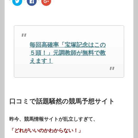
リ
で
リ
ッ
共
ッ
ク
有
ク
し
す
し
て
る
て
Twitter
に
Google+
で
は
で
共
ク
共
有
リ
有
(新
ッ
(新
し
ク
し
毎回高確率「宝塚記念はこの
い
し
い
ウ
て
ウ
ィ
く
ィ
５頭！」元調教師が無料で教
ン
だ
ン
ド
さ
ド
えます！
ウ
い
ウ
で
(新
で
開
し
開
き
い
き
ま
ウ
ま
す)
ィ
す)
ン
ド
ウ
で
開
口コミで話題騒然の競馬予想サイト
き
ま
す)
昨今、競馬情報サイトが乱立しすぎて、
「どれがいいのかわからない！」