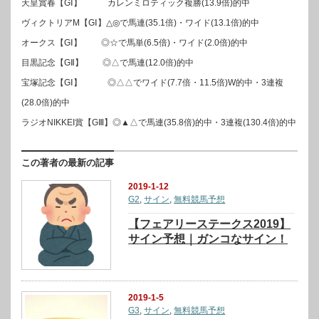
天皇賞春【GⅠ】 カレンミロティック複勝(13.9倍)的中
ヴィクトリアM【GⅠ】△◎で馬連(35.1倍)・ワイド(13.1倍)的中
オークス【GⅠ】 ◎☆で馬単(6.5倍)・ワイド(2.0倍)的中
目黒記念【GⅡ】 ◎△で馬連(12.0倍)的中
宝塚記念【GⅠ】 ◎△△でワイド(7.7倍・11.5倍)W的中・3連複
(28.0倍)的中
ラジオNIKKEI賞【GⅢ】◎▲△で馬連(35.8倍)的中・3連複(130.4倍)的中
この著者の最新の記事
2019-1-12
G2
,
サイン
,
無料競馬予想
【フェアリーステークス2019】
サイン予想｜ガンコなサイン！
2019-1-5
G3
,
サイン
,
無料競馬予想