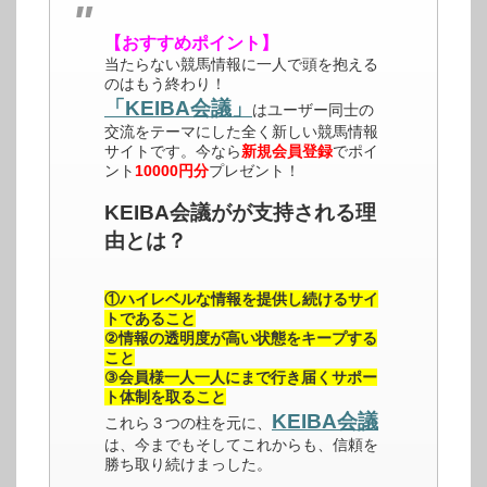
【おすすめポイント】
当たらない競馬情報に一人で頭を抱える
のはもう終わり！
「KEIBA会議」
はユーザー同士の
交流をテーマにした全く新しい競馬情報
サイトです。今なら
新規会員登録
でポイ
ント
10000円分
プレゼント！
KEIBA会議がが支持される理
由とは？
①ハイレベルな情報を提供し続けるサイ
トであること
②情報の透明度が高い状態をキープする
こと
③会員様一人一人にまで行き届くサポー
ト体制を取ること
KEIBA会議
これら３つの柱を元に、
は、今までもそしてこれからも、信頼を
勝ち取り続けまっした。