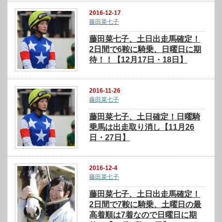
2016-12-17
藤田菜七子
藤田菜七子、土日出走馬確定！
2日間で6鞍に騎乗、日曜日に期
待！！【12月17日・18日】
2016-11-26
藤田菜七子
藤田菜七子、土日確定！日曜騎
乗馬は出走取り消し【11月26
日・27日】
2016-12-4
藤田菜七子
藤田菜七子、土日出走馬確定！
2日間で7鞍に騎乗、土曜日の最
高着順は7着なので日曜日に期