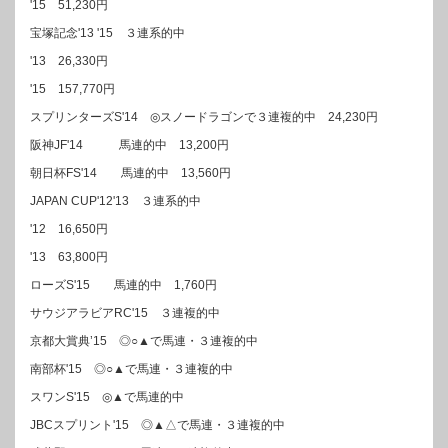
'15 51,230円
宝塚記念'13 '15 ３連系的中
'13 26,330円
'15 157,770円
スプリンターズS'14 ◎スノードラゴンで３連複的中 24,230円
阪神JF'14 馬連的中 13,200円
朝日杯FS'14 馬連的中 13,560円
JAPAN CUP'12'13 ３連系的中
'12 16,650円
'13 63,800円
ローズS'15 馬連的中 1,760円
サウジアラビアRC'15 ３連複的中
京都大賞典’15 ◎○▲で馬連・３連複的中
南部杯'15 ◎○▲で馬連・３連複的中
スワンS'15 ◎▲で馬連的中
JBCスプリント'15 ◎▲△で馬連・３連複的中