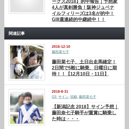
ークス2018】的中報告｜予想家
4人が真剣勝負！阪神ジュベナ
イルフィリーズは3名が的中！
GⅠ8週連続的中継続中！！
関連記事
2016-12-10
藤田菜七子
藤田菜七子、土日出走馬確定！
2日間で5鞍に騎乗、日曜日に期
待！！【12月10日・11日】
2018-8-31
G3
,
サイン
,
回顧
,
藤田菜七子
【新潟記念 2018】サイン予想｜
藤田奈七子騎手が重賞に騎乗し
た時は・・・