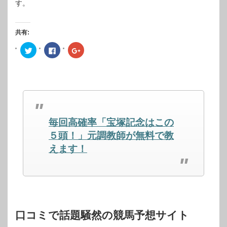
す。
共有:
ク
Facebook
ク
リ
で
リ
ッ
共
ッ
ク
有
ク
し
す
し
て
る
て
Twitter
に
Google+
で
は
で
共
ク
共
有
リ
有
(新
ッ
(新
し
ク
し
毎回高確率「宝塚記念はこの
い
し
い
ウ
て
ウ
ィ
く
ィ
５頭！」元調教師が無料で教
ン
だ
ン
ド
さ
ド
えます！
ウ
い
ウ
で
(新
で
開
し
開
き
い
き
ま
ウ
ま
す)
ィ
す)
ン
ド
ウ
で
開
口コミで話題騒然の競馬予想サイト
き
ま