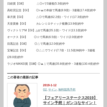
日経賞【GⅡ】 △◎○で3連複(5.3倍)的中
高松宮記念【GⅠ】 ◎○▲の本線で馬連(8.9倍)・3連複(17.4倍)的中
皐月賞【GⅠ】 △◎で馬連(62.2倍)・ワイド(17.3倍)的中
天皇賞春【GⅠ】 カレンミロティック複勝(13.9倍)的中
ヴィクトリアM【GⅠ】△◎で馬連(35.1倍)・ワイド(13.1倍)的中
オークス【GⅠ】 ◎☆で馬単(6.5倍)・ワイド(2.0倍)的中
目黒記念【GⅡ】 ◎△で馬連(12.0倍)的中
宝塚記念【GⅠ】 ◎△△でワイド(7.7倍・11.5倍)W的中・3連複
(28.0倍)的中
ラジオNIKKEI賞【GⅢ】◎▲△で馬連(35.8倍)的中・3連複(130.4倍)的中
この著者の最新の記事
2019-1-12
G2
,
サイン
,
無料競馬予想
【フェアリーステークス2019】
サイン予想｜ガンコなサイン！