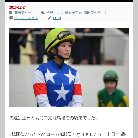
2016-12-24
藤田菜七子
予想オッズ
,
出走予定馬
,
藤田菜七子
コメントを書く
SHIN
先週は土日ともに中京競馬場での騎乗でした。
3場開催だったのでローカル騎乗となりましたが、土日で6鞍