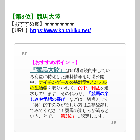
【第3位】競馬大陸
【おすすめ度】★★★★★★
【URL】
https://www.kb-tairiku.net/
【おすすめポイント】
『競馬大陸』
は58週連続的中してい
る利益に特化した無料情報を毎週公開
中。
ナイチンゲールの統計学×メンデル
の生物学
を取りいれて、
的中、利益
を追
求しています。その代わり、
「競馬の楽
しみや予想の喜び」
などは一切皆無です
（笑）的中のみが欲しい方は是非登録し
てみてください！競馬の楽しみが減ると
いうことで、
「第3位」
に認定します。