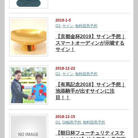
2019-1-5
G3
,
サイン
,
無料競馬予想
【京都金杯2019】サイン予想｜
スマートオーディンが示唆する
サイン！
2018-12-22
G1
,
サイン
,
無料競馬予想
【有馬記念2018】サイン予想｜
池添騎手が出すサインに注
目！！
2018-12-15
G1
,
GⅠ軸馬予想
,
無料競馬予想
【朝日杯フューチュリティステ