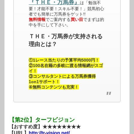
『ＴＨＥ・万馬券』
は「勉強不
要！才能不要！スキル不要！」競馬初心
者でも簡単に万馬券をゲット!!
無料情報
でご案内する
買い目
でまずは的
中を手にして下さい。
ＴＨＥ・万馬券が支持される
理由とは？
①1レース当たりの予算平均5000円！
②100名在籍の多岐に渡る情報網がスゴ
イ！
③コンサルタントによる万馬券獲得
1on1サポート！
④無料コンテンツも充実！
【第2位】ターフビジョン
【おすすめ度】★★★★★★★★
【URL】
http://tr-vision.net/