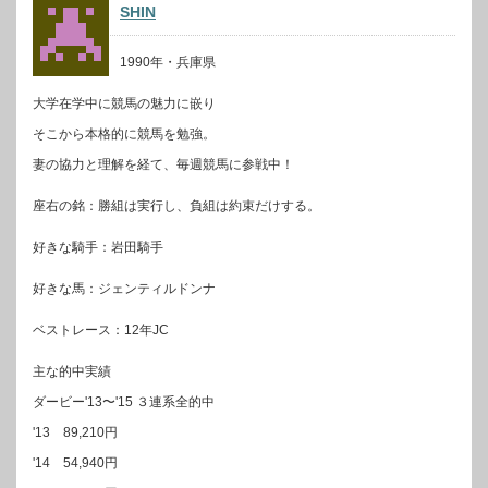
SHIN
1990年・兵庫県
大学在学中に競馬の魅力に嵌り
そこから本格的に競馬を勉強。
妻の協力と理解を経て、毎週競馬に参戦中！
座右の銘：勝組は実行し、負組は約束だけする。
好きな騎手：岩田騎手
好きな馬：ジェンティルドンナ
ベストレース：12年JC
主な的中実績
ダービー'13〜'15 ３連系全的中
'13 89,210円
'14 54,940円