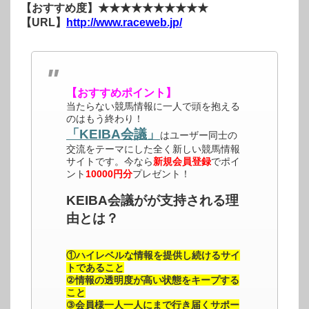
【おすすめ度】★★★★★★★★★★
【URL】
http://www.raceweb.jp/
【おすすめポイント】
当たらない競馬情報に一人で頭を抱える
のはもう終わり！
「KEIBA会議」
はユーザー同士の
交流をテーマにした全く新しい競馬情報
サイトです。今なら
新規会員登録
でポイ
ント
10000円分
プレゼント！
KEIBA会議がが支持される理
由とは？
①ハイレベルな情報を提供し続けるサイ
トであること
②情報の透明度が高い状態をキープする
こと
③会員様一人一人にまで行き届くサポー