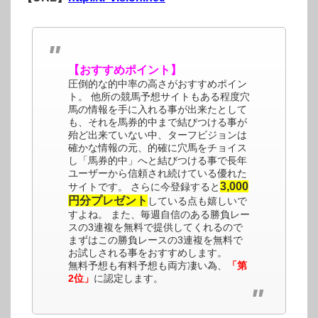
【おすすめポイント】
圧倒的な的中率の高さがおすすめポイン
ト。 他所の競馬予想サイトもある程度穴
馬の情報を手に入れる事が出来たとして
も、それを馬券的中まで結びつける事が
殆ど出来ていない中、ターフビジョンは
確かな情報の元、的確に穴馬をチョイス
し「馬券的中」へと結びつける事で長年
ユーザーから信頼され続けている優れた
3,000
サイトです。 さらに今登録すると
円分プレゼント
している点も嬉しいで
すよね。 また、毎週自信のある勝負レー
スの3連複を無料で提供してくれるので
まずはこの勝負レースの3連複を無料で
お試しされる事をおすすめします。
無料予想も有料予想も両方凄い為、
「第
2位」
に認定します。