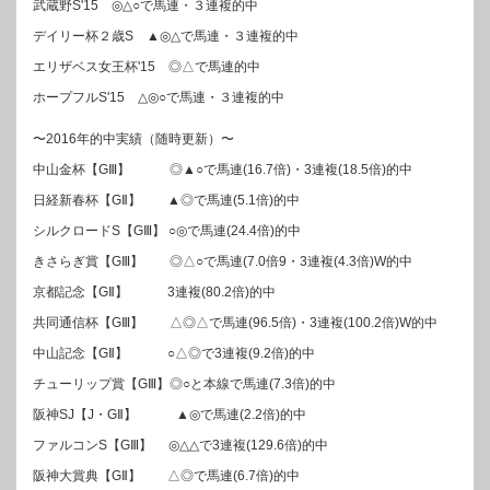
武蔵野S'15 ◎△○で馬連・３連複的中
デイリー杯２歳S ▲◎△で馬連・３連複的中
エリザベス女王杯'15 ◎△で馬連的中
ホープフルS'15 △◎○で馬連・３連複的中
〜2016年的中実績（随時更新）〜
中山金杯【GⅢ】 ◎▲○で馬連(16.7倍)・3連複(18.5倍)的中
日経新春杯【GⅡ】 ▲◎で馬連(5.1倍)的中
シルクロードS【GⅢ】 ○◎で馬連(24.4倍)的中
きさらぎ賞【GⅢ】 ◎△○で馬連(7.0倍9・3連複(4.3倍)W的中
京都記念【GⅡ】 3連複(80.2倍)的中
共同通信杯【GⅢ】 △◎△で馬連(96.5倍)・3連複(100.2倍)W的中
中山記念【GⅡ】 ○△◎で3連複(9.2倍)的中
チューリップ賞【GⅢ】◎○と本線で馬連(7.3倍)的中
阪神SJ【J・GⅡ】 ▲◎で馬連(2.2倍)的中
ファルコンS【GⅢ】 ◎△△で3連複(129.6倍)的中
阪神大賞典【GⅡ】 △◎で馬連(6.7倍)的中