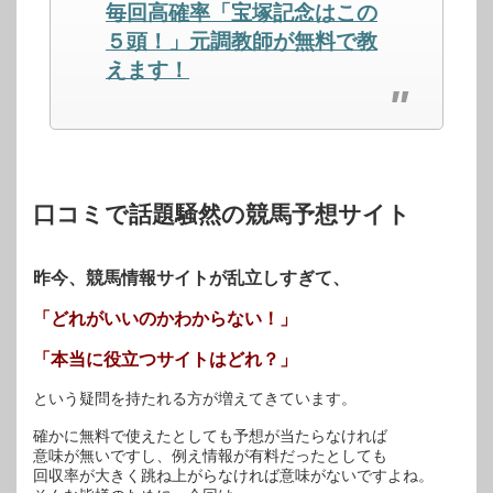
毎回高確率「宝塚記念はこの
い
し
い
ウ
て
ウ
ィ
く
ィ
５頭！」元調教師が無料で教
ン
だ
ン
ド
さ
ド
えます！
ウ
い
ウ
で
(新
で
開
し
開
き
い
き
ま
ウ
ま
す)
ィ
す)
ン
ド
ウ
で
開
口コミで話題騒然の競馬予想サイト
き
ま
す)
昨今、競馬情報サイトが乱立しすぎて、
「どれがいいのかわからない！」
「本当に役立つサイトはどれ？」
という疑問を持たれる方が増えてきています。
確かに無料で使えたとしても予想が当たらなければ
意味が無いですし、例え情報が有料だったとしても
回収率が大きく跳ね上がらなければ意味がないですよね。