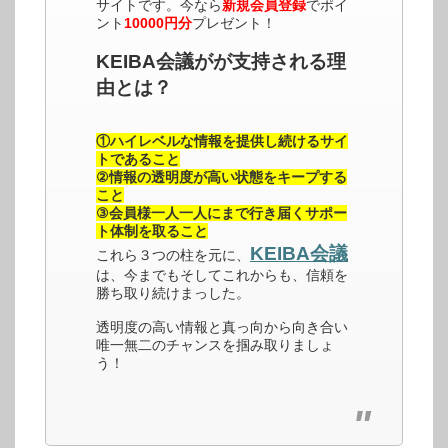
サイトです。今なら
新規会員登録
でポイ
ント
10000円分
プレゼント！
KEIBA会議がが支持される理
由とは？
①ハイレベルな情報を提供し続けるサイ
トであること
②情報の透明度が高い状態をキープする
こと
③会員様一人一人にまで行き届くサポー
ト体制を取ること
KEIBA会議
これら３つの柱を元に、
は、今までもそしてこれからも、信頼を
勝ち取り続けまっした。
透明度の高い情報と真っ向から向き合い
唯一無二のチャンスを掴み取りましょ
う！