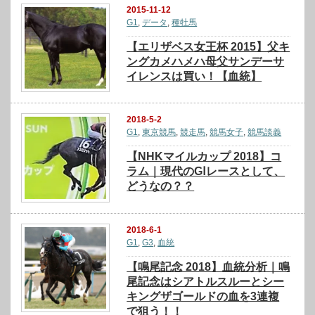
2015-11-12
G1
,
データ
,
種牡馬
【エリザベス女王杯 2015】父キ
ングカメハメハ母父サンデーサ
イレンスは買い！【血統】
2018-5-2
G1
,
東京競馬
,
競走馬
,
競馬女子
,
競馬談義
【NHKマイルカップ 2018】コ
ラム｜現代のGⅠレースとして、
どうなの？？
2018-6-1
G1
,
G3
,
血統
【鳴尾記念 2018】血統分析｜鳴
尾記念はシアトルスルーとシー
キングザゴールドの血を3連複
で狙う！！