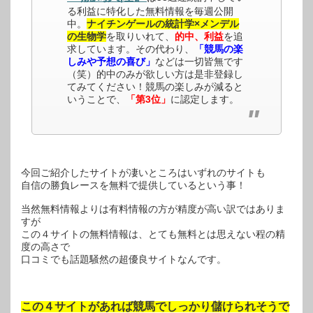
る利益に特化した無料情報を毎週公開
中。
ナイチンゲールの統計学×メンデル
の生物学
を取りいれて、
的中、利益
を追
求しています。その代わり、
「競馬の楽
しみや予想の喜び」
などは一切皆無です
（笑）的中のみが欲しい方は是非登録し
てみてください！競馬の楽しみが減ると
いうことで、
「第3位」
に認定します。
今回ご紹介したサイトが凄いところはいずれのサイトも
自信の勝負レースを無料で提供しているという事！
当然無料情報よりは有料情報の方が精度が高い訳ではありま
すが
この４サイトの無料情報は、とても無料とは思えない程の精
度の高さで
口コミでも話題騒然の超優良サイトなんです。
この４サイトがあれば競馬でしっかり儲けられそうで