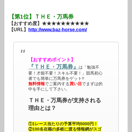
【第1位】ＴＨＥ・万馬券
【おすすめ度】★★★★★★★★★★
【URL】
http://www.baz-horse.com/
【おすすめポイント】
『ＴＨＥ・万馬券』
は「勉強不
要！才能不要！スキル不要！」競馬初心
者でも簡単に万馬券をゲット!!
無料情報
でご案内する
買い目
でまずは的
中を手にして下さい。
ＴＨＥ・万馬券が支持される
理由とは？
①1レース当たりの予算平均5000円！
②100名在籍の多岐に渡る情報網がスゴ