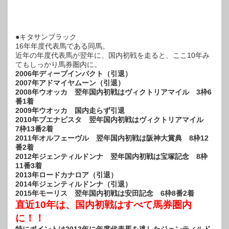
●キタサンブラック
16年年度代表馬である同馬。
近年の年度代表馬が翌年に、国内初戦を走ると、ここ10年み
てもしっかり馬券圏内に。
2006年ディープインパクト（引退）
2007年アドマイヤムーン（引退）
2008年ウオッカ 翌年国内初戦はヴィクトリアマイル 3枠6
番1着
2009年ウオッカ 国内走らず引退
2010年ブエナビスタ 翌年国内初戦はヴィクトリアマイル
7枠13番2着
2011年オルフェーヴル 翌年国内初戦は阪神大賞典 8枠12
番2着
2012年ジェンティルドンナ 翌年国内初戦は宝塚記念 8枠
11番3着
2013年ロードカナロア（引退）
2014年ジェンティルドンナ（引退）
2015年モーリス 翌年国内初戦は安田記念 6枠8番2着
直近10年は、国内初戦はすべて馬券圏内
に！！