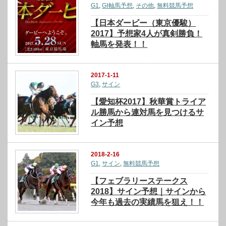
G1
,
GⅠ軸馬予想
,
その他
,
無料競馬予想
【日本ダービー（東京優駿）
2017】予想家4人が真剣勝負！
軸馬を発表！！
2017-1-11
G3
,
サイン
【愛知杯2017】秋華賞トライア
ル勝馬から連対馬を見つけるサ
イン予想
2018-2-16
G1
,
サイン
,
無料競馬予想
【フェブラリーステークス
2018】サイン予想｜サインから
今年も過去の実績馬を狙え！！