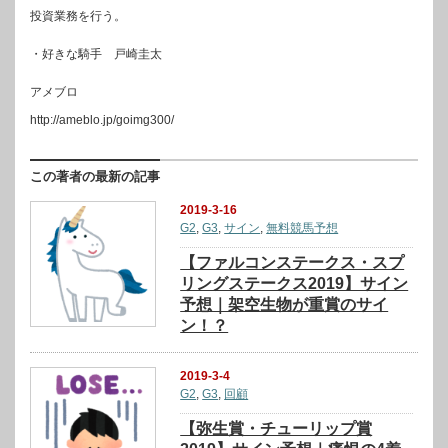
投資業務を行う。
・好きな騎手 戸崎圭太
アメブロ
http://ameblo.jp/goimg300/
この著者の最新の記事
2019-3-16
G2
,
G3
,
サイン
,
無料競馬予想
【ファルコンステークス・スプ
リングステークス2019】サイン
予想｜架空生物が重賞のサイ
ン！？
2019-3-4
G2
,
G3
,
回顧
【弥生賞・チューリップ賞