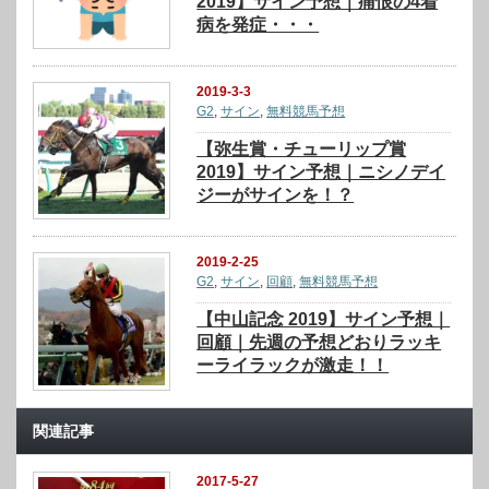
2019】サイン予想｜痛恨の4着
病を発症・・・
2019-3-3
G2
,
サイン
,
無料競馬予想
【弥生賞・チューリップ賞
2019】サイン予想｜ニシノデイ
ジーがサインを！？
2019-2-25
G2
,
サイン
,
回顧
,
無料競馬予想
【中山記念 2019】サイン予想｜
回顧｜先週の予想どおりラッキ
ーライラックが激走！！
関連記事
2017-5-27