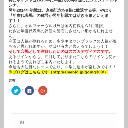
特にポイントは2013年に年度代表馬を逃したジェンティルド
ンナ。
翌年2014年初戦は、京都記念を6着に敗退する等、やはり
『年度代表馬』の称号が翌年初戦では活きる形といえま
す！！
さらに、オルフェーヴル以外は国内初戦をＧ1に選択。
わざと年度代表馬の評価を盤石にさせない形かもしれませ
ん。
今回は人気が割れるため、多少キタサンブラックの人気が落
ちると思われますが、やはり有力と言えるでしょう！！
そして穴馬として注目したいのはスズカデヴィアスです。
あるサインからも、注目しておりまたこちらのサインも使わ
れるようであればご案内いたします。
今週も大注目なレースであり、非常に週末が楽しみです！！
※ブログはこちらです（http://ameblo.jp/going300/）
共有:
ク
Facebook
ク
リ
で
リ
ッ
共
ッ
ク
有
ク
し
す
し
て
る
て
Twitter
に
Google+
で
は
で
共
ク
共
有
リ
有
(新
ッ
(新
し
ク
し