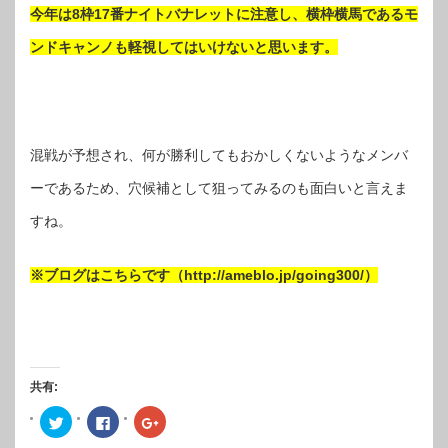
今年は8枠17番ナイトバナレットに注意し、横枠横馬であるモ
ンドキャンノも軽視してはいけないと思います。
混戦が予想され、何が勝利してもおかしくないようなメンバ
ーであるため、穴候補として狙ってみるのも面白いと言えま
すね。
※ブログはこちらです（http://ameblo.jp/going300/）
共有:
ク
Facebook
ク
リ
で
リ
ッ
共
ッ