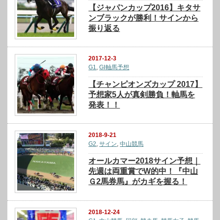
【ジャパンカップ2016】キタサ
ンブラックが勝利！サインから
振り返る
2017-12-3
G1
,
GⅠ軸馬予想
【チャンピオンズカップ 2017】
予想家5人が真剣勝負！軸馬を
発表！！
2018-9-21
G2
,
サイン
,
中山競馬
オールカマー2018サイン予想｜
先週は両重賞でW的中！『中山
Ｇ2馬券馬』がカギを握る！
2018-12-24