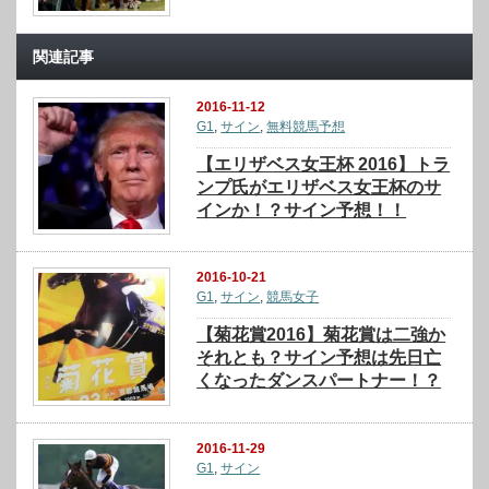
関連記事
2016-11-12
G1
,
サイン
,
無料競馬予想
【エリザベス女王杯 2016】トラ
ンプ氏がエリザベス女王杯のサ
インか！？サイン予想！！
2016-10-21
G1
,
サイン
,
競馬女子
【菊花賞2016】菊花賞は二強か
それとも？サイン予想は先日亡
くなったダンスパートナー！？
2016-11-29
G1
,
サイン