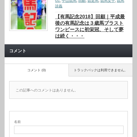
G1
,
中山競馬
,
回顧
,
競走馬
,
競馬女子
,
競馬
談義
【有馬記念2018】回顧｜平成最
後の有馬記念は３歳馬ブラスト
ワンピースに初栄冠、そして夢
は続く・・・
コメント
コメント (0)
トラックバックは利用できません。
この記事へのコメントはありません。
名前