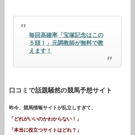
ク
有
ク
し
す
し
て
る
て
Twitter
に
Google+
で
は
で
共
ク
共
有
リ
有
(新
ッ
(新
し
ク
し
毎回高確率「宝塚記念はこの
い
し
い
ウ
て
ウ
ィ
く
ィ
５頭！」元調教師が無料で教
ン
だ
ン
ド
さ
ド
えます！
ウ
い
ウ
で
(新
で
開
し
開
き
い
き
ま
ウ
ま
す)
ィ
す)
ン
ド
ウ
で
開
口コミで話題騒然の競馬予想サイト
き
ま
す)
昨今、競馬情報サイトが乱立しすぎて、
「どれがいいのかわからない！」
「本当に役立つサイトはどれ？」