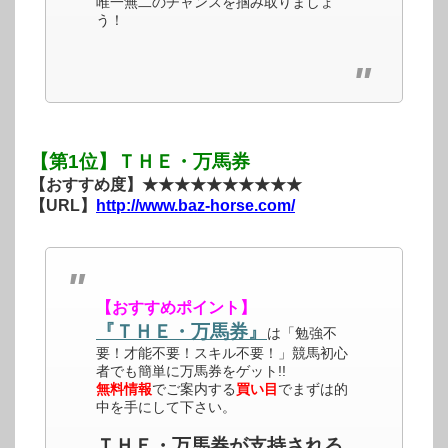
唯一無二のチャンスを掴み取りましょ
う！
【第1位】ＴＨＥ・万馬券
【おすすめ度】★★★★★★★★★★
【URL】
http://www.baz-horse.com/
【おすすめポイント】
『ＴＨＥ・万馬券』
は「勉強不
要！才能不要！スキル不要！」競馬初心
者でも簡単に万馬券をゲット!!
無料情報
でご案内する
買い目
でまずは的
中を手にして下さい。
ＴＨＥ・万馬券が支持される