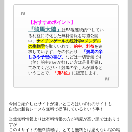
【おすすめポイント】
『競馬大陸』
は58週連続的中してい
る利益に特化した無料情報を毎週公開
中。
ナイチンゲールの統計学×メンデル
の生物学
を取りいれて、
的中、利益
を追
求しています。その代わり、
「競馬の楽
しみや予想の喜び」
などは一切皆無です
（笑）的中のみが欲しい方は是非登録し
てみてください！競馬の楽しみが減ると
いうことで、
「第3位」
に認定します。
今回ご紹介したサイトが凄いところはいずれのサイトも
自信の勝負レースを無料で提供しているという事！
当然無料情報よりは有料情報の方が精度が高い訳ではありま
すが
この４サイトの無料情報は、とても無料とは思えない程の精