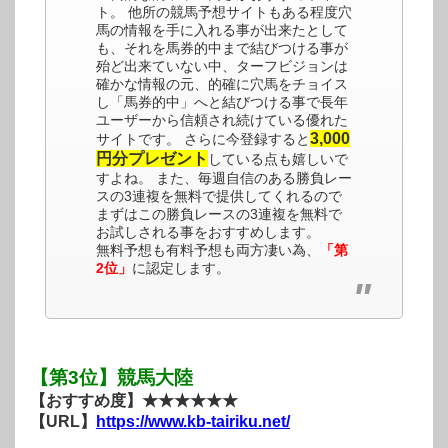
ト。 他所の競馬予想サイトもある程度穴
馬の情報を手に入れる事が出来たとして
も、それを馬券的中まで結びつける事が
殆ど出来ていない中、ターフビジョンは
確かな情報の元、的確に穴馬をチョイス
し「馬券的中」へと結びつける事で長年
ユーザーから信頼され続けている優れた
3,000
サイトです。 さらに今登録すると
円分プレゼント
している点も嬉しいで
すよね。 また、毎週自信のある勝負レー
スの3連複を無料で提供してくれるので
まずはこの勝負レースの3連複を無料で
お試しされる事をおすすめします。
無料予想も有料予想も両方凄い為、
「第
2位」
に認定します。
【第3位】競馬大陸
【おすすめ度】★★★★★★
【URL】
https://www.kb-tairiku.net/