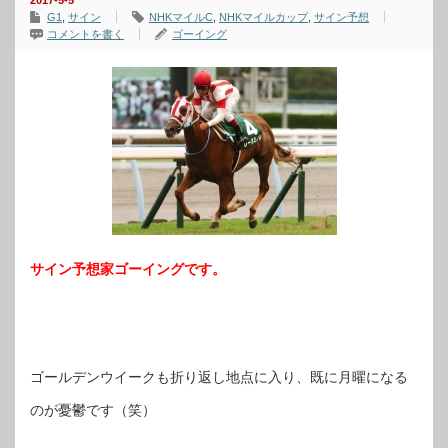
2017-5-5
G1
,
サイン
NHKマイルC
,
NHKマイルカップ
,
サイン予想
コメントを書く
ゴーイング
サイン予想家ゴーイングです。
ゴールデンウイークも折り返し地点に入り、既に月曜になる
のが憂鬱です（笑）