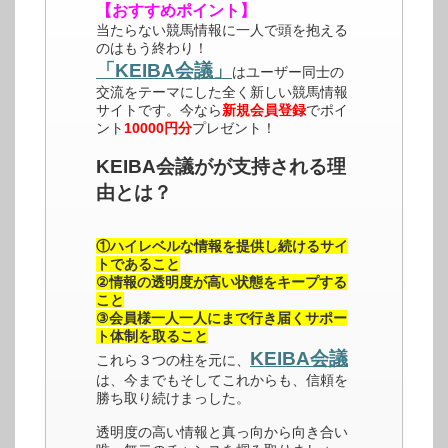
【おすすめポイント】
当たらない競馬情報に一人で頭を抱える
のはもう終わり！
「KEIBA会議」
はユーザー同士の
交流をテーマにした全く新しい競馬情報
サイトです。今なら
新規会員登録
でポイ
ント
10000円分
プレゼント！
KEIBA会議がが支持される理
由とは？
①ハイレベルな情報を提供し続けるサイ
トであること
②情報の透明度が高い状態をキープする
こと
③会員様一人一人にまで行き届くサポー
ト体制を取ること
KEIBA会議
これら３つの柱を元に、
は、今までもそしてこれからも、信頼を
勝ち取り続けまっした。
透明度の高い情報と真っ向から向き合い