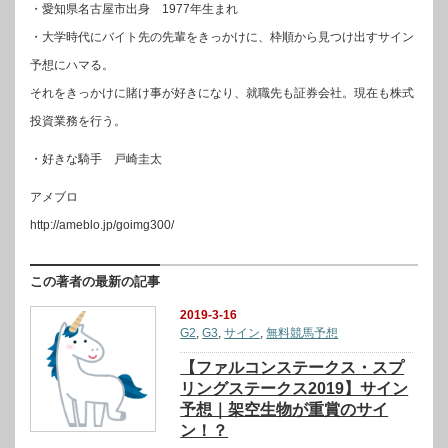
・愛知県名古屋市出身 1977年生まれ
・大学時代にバイト先の先輩をきっかけに、枠順から見つけ出すサイン
予想にハマる。
それをきっかけに賭け事が好きになり、就職先も証券会社。現在も株式
投資業務を行う。
・好きな騎手 戸崎圭太
アメブロ
http://ameblo.jp/goimg300/
この著者の最新の記事
2019-3-16
G2
,
G3
,
サイン
,
無料競馬予想
【ファルコンステークス・スプ
リングステークス2019】サイン
予想｜架空生物が重賞のサイ
ン！？