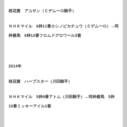
桜花賞 アユサン（Ｃデムーロ騎手）
ＮＨＫマイル 6枠11番カシノピカチュウ（Ｃデムーロ）→同
枠横馬 6枠12番フロムドグロワール3着
2014年
桜花賞 ハープスター（川田騎手）
ＮＨＫマイル 5枠9番アトム（川田騎手）→同枠横馬 5枠
10番ミッキーアイル1着