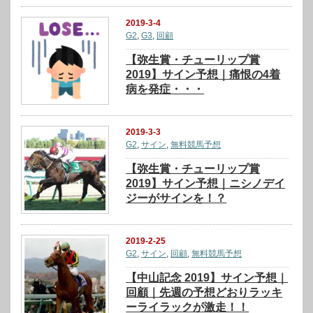
2019-3-4
G2
,
G3
,
回顧
【弥生賞・チューリップ賞
2019】サイン予想｜痛恨の4着
病を発症・・・
2019-3-3
G2
,
サイン
,
無料競馬予想
【弥生賞・チューリップ賞
2019】サイン予想｜ニシノデイ
ジーがサインを！？
2019-2-25
G2
,
サイン
,
回顧
,
無料競馬予想
【中山記念 2019】サイン予想｜
回顧｜先週の予想どおりラッキ
ーライラックが激走！！