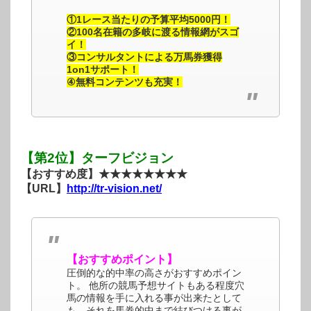
①1レース当たりの予算平均5000円！
②100名在籍の多岐に渡る情報網がスゴ
イ！
③コンサルタントによる万馬券獲得
1on1サポート！
④無料コンテンツも充実！
【第2位】ターフビジョン
【おすすめ度】★★★★★★★★
【URL】
http://tr-vision.net/
【おすすめポイント】
圧倒的な的中率の高さがおすすめポイン
ト。 他所の競馬予想サイトもある程度穴
馬の情報を手に入れる事が出来たとして
も、それを馬券的中まで結びつける事が