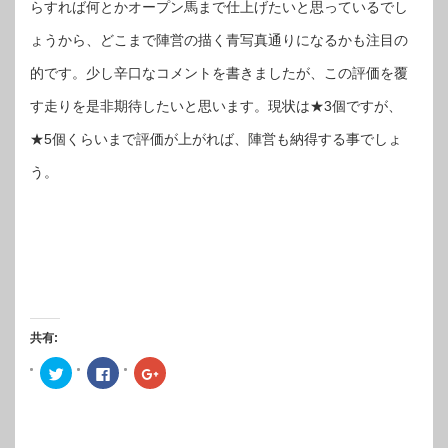
らすれば何とかオープン馬まで仕上げたいと思っているでし
ょうから、どこまで陣営の描く青写真通りになるかも注目の
的です。少し辛口なコメントを書きましたが、この評価を覆
す走りを是非期待したいと思います。現状は★3個ですが、
★5個くらいまで評価が上がれば、陣営も納得する事でしょ
う。
共有:
ク
Facebook
ク
リ
で
リ
ッ
共
ッ
ク
有
ク
し
す
し
て
る
て
Twitter
に
Google+