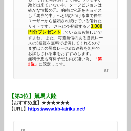
殆ど出来ていない中、ターフビジョンは
確かな情報の元、的確に穴馬をチョイス
し「馬券的中」へと結びつける事で長年
ユーザーから信頼され続けている優れた
3,000
サイトです。 さらに今登録すると
円分プレゼント
している点も嬉しいで
すよね。 また、毎週自信のある勝負レー
スの3連複を無料で提供してくれるので
まずはこの勝負レースの3連複を無料で
お試しされる事をおすすめします。
無料予想も有料予想も両方凄い為、
「第
2位」
に認定します。
【第3位】競馬大陸
【おすすめ度】★★★★★★
【URL】
https://www.kb-tairiku.net/