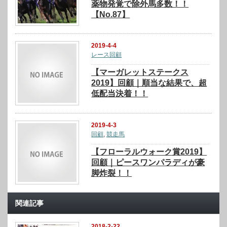
薬物発覚で除外馬多数！！
【No.87】
2019-4-4
レース回顧
【マーガレットステークス
2019】回顧｜順当な結果で、超
低配当決着！！
2019-4-3
回顧
,
競走馬
【フローラルウォーク賞2019】
回顧｜ピースワンパラディが豪
脚炸裂！！
関連記事
2018-2-22