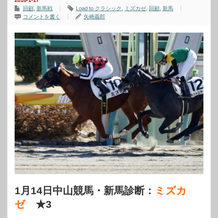
2018-1-17
回顧
,
新馬戦
Load to クラシック
,
ミズカゼ
,
回顧
,
新馬
コメントを書く
矢崎義郎
1月14日中山競馬・新馬診断：
ミズカ
ゼ
★3