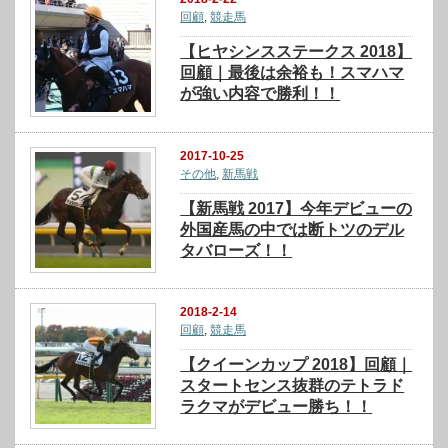
回顧
,
競走馬
【ヒヤシンスステークス 2018】
回顧｜最後は余裕も！スマハマ
が強い内容で勝利！！
2017-10-25
その他
,
新馬戦
【新馬戦 2017】今年デビューの
外国産馬の中では断トツのデル
タバローズ！！
2018-2-14
回顧
,
競走馬
【クイーンカップ 2018】回顧｜
スタートセンス抜群のテトラド
ラクマがデビュー勝ち！！