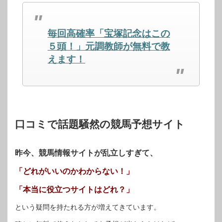
で
は
で
共
ク
共
有
リ
有
(新
ッ
(新
し
ク
し
毎回高確率「宝塚記念はこの
い
し
い
ウ
て
ウ
ィ
く
ィ
５頭！」元調教師が無料で教
ン
だ
ン
ド
さ
ド
えます！
ウ
い
ウ
で
(新
で
開
し
開
き
い
き
ま
ウ
ま
す)
ィ
す)
ン
ド
ウ
で
開
口コミで話題騒然の競馬予想サイト
き
ま
す)
昨今、競馬情報サイトが乱立しすぎて、
「どれがいいのかわからない！」
「本当に役立つサイトはどれ？」
という疑問を持たれる方が増えてきています。