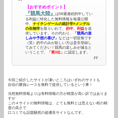
【おすすめポイント】
『競馬大陸』
は58週連続的中してい
る利益に特化した無料情報を毎週公開
中。
ナイチンゲールの統計学×メンデル
の生物学
を取りいれて、
的中、利益
を追
求しています。その代わり、
「競馬の楽
しみや予想の喜び」
などは一切皆無です
（笑）的中のみが欲しい方は是非登録し
てみてください！競馬の楽しみが減ると
いうことで、
「第3位」
に認定します。
今回ご紹介したサイトが凄いところはいずれのサイトも
自信の勝負レースを無料で提供しているという事！
当然無料情報よりは有料情報の方が精度が高い訳ではありま
すが
この４サイトの無料情報は、とても無料とは思えない程の精
度の高さで
口コミでも話題騒然の超優良サイトなんです。