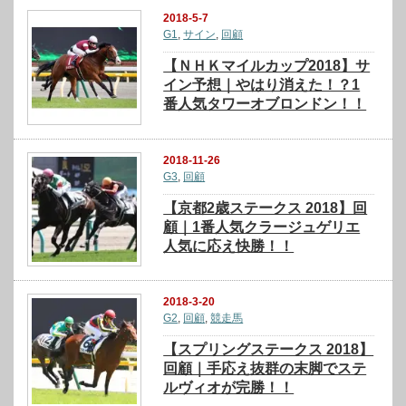
2018-5-7
G1
,
サイン
,
回顧
【ＮＨＫマイルカップ2018】サ
イン予想｜やはり消えた！？1
番人気タワーオブロンドン！！
2018-11-26
G3
,
回顧
【京都2歳ステークス 2018】回
顧｜1番人気クラージュゲリエ
人気に応え快勝！！
2018-3-20
G2
,
回顧
,
競走馬
【スプリングステークス 2018】
回顧｜手応え抜群の末脚でステ
ルヴィオが完勝！！