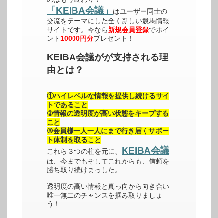
「KEIBA会議」
はユーザー同士の
交流をテーマにした全く新しい競馬情報
サイトです。今なら
新規会員登録
でポイ
ント
10000円分
プレゼント！
KEIBA会議がが支持される理
由とは？
①ハイレベルな情報を提供し続けるサイ
トであること
②情報の透明度が高い状態をキープする
こと
③会員様一人一人にまで行き届くサポー
ト体制を取ること
KEIBA会議
これら３つの柱を元に、
は、今までもそしてこれからも、信頼を
勝ち取り続けまっした。
透明度の高い情報と真っ向から向き合い
唯一無二のチャンスを掴み取りましょ
う！