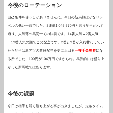
今後のローテーション
自己条件を使うしかありませんね。今日の新馬戦はかなりレ
ベルの低い一戦でした。3連単1,045,570円と言う配当が示す
通り、人気薄の馬同士での決着です。14番人気→2番人気
→13番人気の順でこの配当です。2着と3着が入れ替わってい
たら配当は激アツの超好配当を更に上回る
一攫千金馬券
にな
る所でした。100円が104万円ですからね。馬券的には盛り上
がった新馬戦ではあります。
今後の課題
今日は相手も弱く勝ち上がる事が出来ましたが、走破タイム