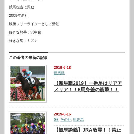
競馬担当に異動
2009年退社
以後フリーライターとして活動
好きな騎手：浜中俊
好きな馬：キズナ
この著者の最新の記事
2019-6-18
新馬戦
【新馬戦2019】一番星はリアア
メリア！！8馬身差の衝撃！！
2019-6-16
G3
,
その他
,
競走馬
【競馬談義】JRA激震！！禁止