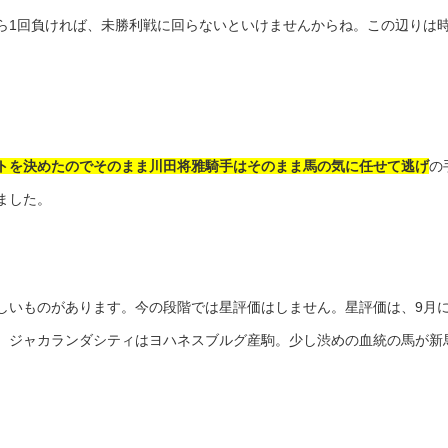
ら1回負ければ、未勝利戦に回らないといけませんからね。この辺りは
トを決めたのでそのまま川田将雅騎手はそのまま馬の気に任せて逃げ
の
ました。
しいものがあります。今の段階では星評価はしません。星評価は、9月
。ジャカランダシティはヨハネスブルグ産駒。少し渋めの血統の馬が新