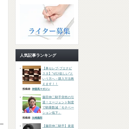
人気記事ランキング
【鼻セレブ-ブエナビ
スタ】”ぜひ欲しい”と
いう方へ－購入方法教
えます！！
投稿者:
神競馬マガジン
藤田伸二騎手突然の引
退！エージェント制度
で騎乗数減「モチベー
ション低下」
投稿者:
矢崎義郎
ー
【藤田伸二騎手】衰退