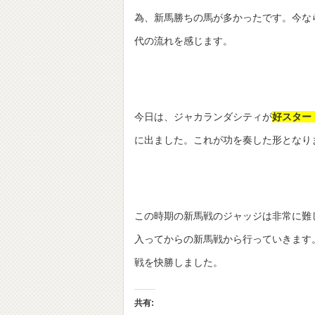
為、新馬勝ちの馬が多かったです。今な
代の流れを感じます。
今日は、ジャカランダシティが
好スター
に出ました。これが功を奏した形となり
この時期の新馬戦のジャッジは非常に難
入ってからの新馬戦から行っていきます
戦を快勝しました。
共有: