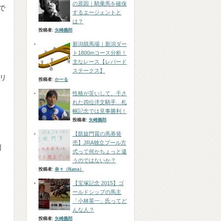
の原因｜騎乗馬を確保
で
するエージェントと
は？
投稿者:
矢崎義郎
新潟競馬場｜新潟ダー
ト1800mコース分析！
主なレース【レパード
ステークス】
リ
投稿者:
かーる
性格が災いして、干さ
れた四位洋文騎手…札
幌記念では見事勝利！
投稿者:
矢崎義郎
【凱旋門賞の馬券発
売】JRA独立プール方
同
式って何かちょっと違
うのではないか？
投稿者:
奈々（Nana）
【宝塚記念 2015】ゴ
ールドシップの馬主
「小林英一」氏ってど
んな人？
投稿者:
矢崎義郎