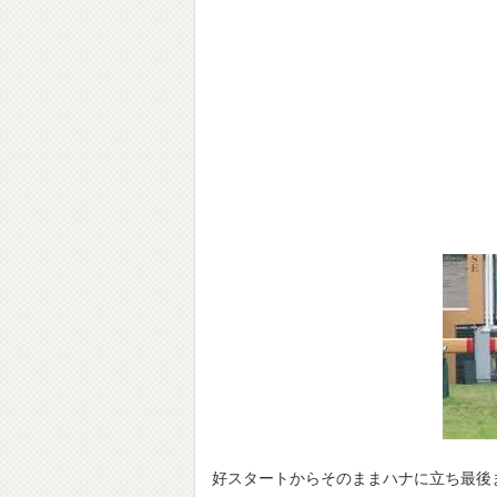
好スタートからそのままハナに立ち最後