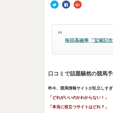
ク
Facebook
ク
リ
で
リ
ッ
共
ッ
ク
有
ク
し
す
し
て
る
て
Twitter
に
Google+
で
は
で
共
ク
共
有
リ
有
(新
ッ
(新
し
ク
し
毎回高確率「宝塚記念
い
し
い
ウ
て
ウ
ィ
く
ィ
ン
だ
ン
ド
さ
ド
ウ
い
ウ
で
(新
で
開
し
開
き
い
き
ま
ウ
ま
す)
ィ
す)
口コミで話題騒然の競馬
ン
ド
ウ
で
開
昨今、競馬情報サイトが乱立しすぎ
き
ま
す)
「どれがいいのかわからない！」
「本当に役立つサイトはどれ？」