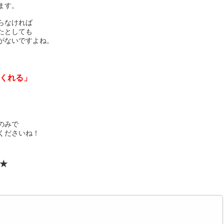
ます。
らなければ
たとしても
がないですよね。
くれる」
のみで
くださいね！
★